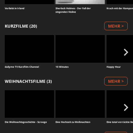
Verliebt in Irland
Sherlock Holmes - Der Fall der
Krach mit der Kompan
singenden Violine
KURZFILME (20)
MEHR >
dailyme TV Kurzfilm-Channel
10 Minutes
Happy Hour
WEIHNACHTSFILME (3)
MEHR >
Die Weihnachtsgeschichte - Scrooge
Eine Hochzeit zu Weihnachten
Eine total verrückte 