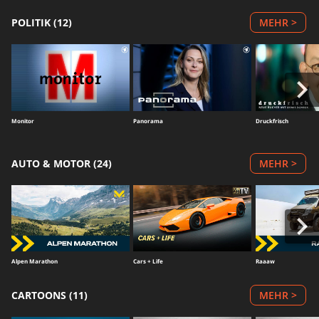
POLITIK (12)
MEHR >
Monitor
Panorama
Druckfrisch
AUTO & MOTOR (24)
MEHR >
Alpen Marathon
Cars + Life
Raaaw
CARTOONS (11)
MEHR >