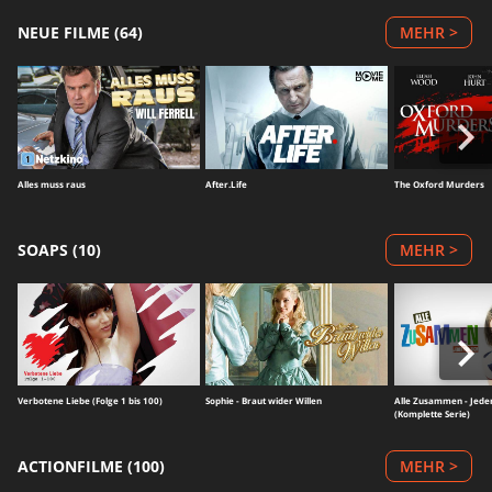
NEUE FILME (64)
MEHR >
Alles muss raus
After.Life
The Oxford Murders
SOAPS (10)
MEHR >
Verbotene Liebe (Folge 1 bis 100)
Sophie - Braut wider Willen
Alle Zusammen - Jeder
(Komplette Serie)
ACTIONFILME (100)
MEHR >