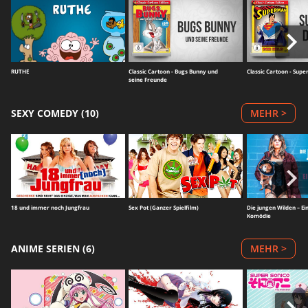
RUTHE
Classic Cartoon - Bugs Bunny und
Classic Cartoon - Sup
seine Freunde
SEXY COMEDY (10)
MEHR >
18 und immer noch Jungfrau
Sex Pot (Ganzer Spielfilm)
Die jungen Wilden – Ei
Komödie
ANIME SERIEN (6)
MEHR >