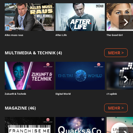
Alles muss raus
After.Life
The Good Girl
MULTIMEDIA & TECHNIK (4)
MEHR >
Zukunft & Technik
Digital World
c't uplink
MAGAZINE (46)
MEHR >