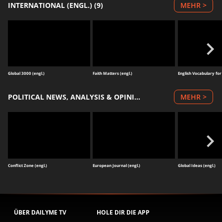
INTERNATIONAL (ENGL.) (9)
MEHR >
Global 3000 (engl.)
Faith Matters (engl.)
English Vocabulary for
POLITICAL NEWS, ANALYSIS & OPINIONS (ENGL.) (3)
MEHR >
Conflict Zone (engl.)
European Journal (engl.)
Global Ideas (engl.)
ÜBER DAILYME TV
HOLE DIR DIE APP