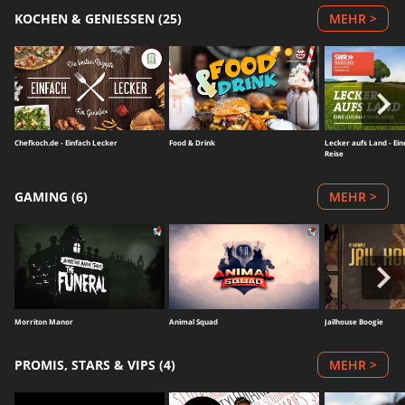
KOCHEN & GENIESSEN (25)
MEHR >
Chefkoch.de - Einfach Lecker
Food & Drink
Lecker aufs Land - Ein
Reise
GAMING (6)
MEHR >
Morriton Manor
Animal Squad
Jailhouse Boogie
PROMIS, STARS & VIPS (4)
MEHR >