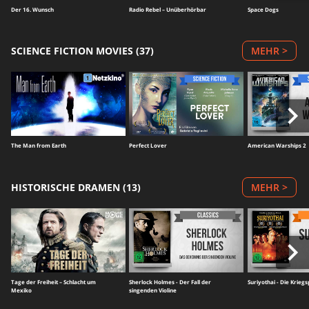
Der 16. Wunsch
Radio Rebel – Unüberhörbar
Space Dogs
SCIENCE FICTION MOVIES (37)
MEHR >
The Man from Earth
Perfect Lover
American Warships 2
HISTORISCHE DRAMEN (13)
MEHR >
Tage der Freiheit – Schlacht um
Sherlock Holmes - Der Fall der
Suriyothai - Die Kriegs
Mexiko
singenden Violine