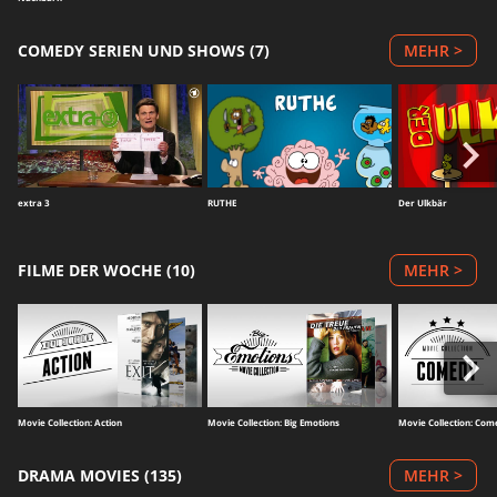
COMEDY SERIEN UND SHOWS (7)
MEHR >
extra 3
RUTHE
Der Ulkbär
FILME DER WOCHE (10)
MEHR >
Movie Collection: Action
Movie Collection: Big Emotions
Movie Collection: Com
DRAMA MOVIES (135)
MEHR >