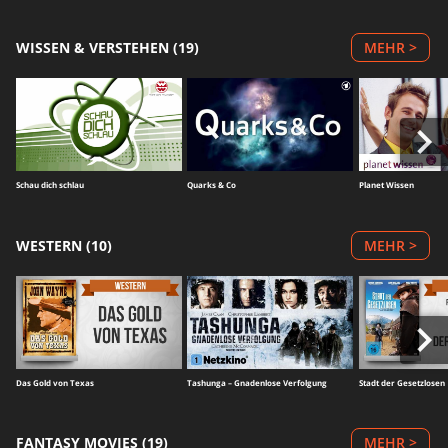
WISSEN & VERSTEHEN (19)
MEHR >
Schau dich schlau
Quarks & Co
Planet Wissen
WESTERN (10)
MEHR >
Das Gold von Texas
Tashunga – Gnadenlose Verfolgung
Stadt der Gesetzlosen
FANTASY MOVIES (19)
MEHR >