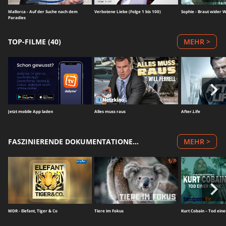
Mallorca - Auf der Suche nach dem
Verbotene Liebe (Folge 1 bis 100)
Sophie - Braut wider W
Paradies
TOP-FILME (40)
MEHR >
Jetzt mobile App laden
Alles muss raus
After.Life
FASZINIERENDE DOKUMENTATIONEN (73)
MEHR >
MDR - Elefant, Tiger & Co
Tiere im Fokus
Kurt Cobain – Tod eine