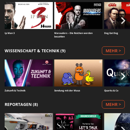
Ip Man 3
Marauders – Die Reichen werden
Dog Eat Dog
bezahlen
WISSENSCHAFT & TECHNIK (9)
MEHR >
Zukunft & Technik
Sendung mit der Maus
Quarks & Co
REPORTAGEN (8)
MEHR >