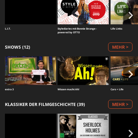
L.I.T.
Stylediaries mit Bonnie Strange -
Life Links
powered by OTTO
SHOWS (12)
MEHR >
extra 3
Wissen macht Ah!
Cars + Life
KLASSIKER DER FILMGESCHICHTE (39)
MEHR >