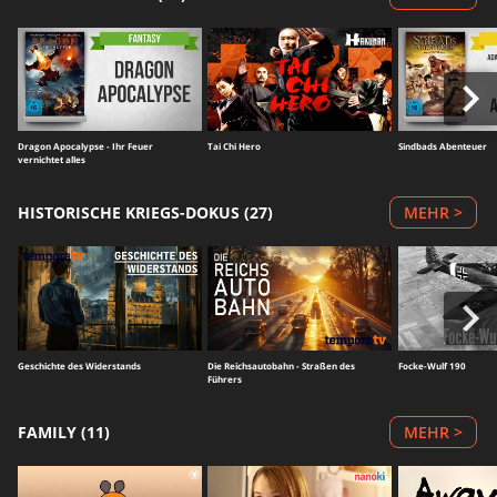
Dragon Apocalypse - Ihr Feuer
Tai Chi Hero
Sindbads Abenteuer
vernichtet alles
HISTORISCHE KRIEGS-DOKUS (27)
MEHR >
Geschichte des Widerstands
Die Reichsautobahn - Straßen des
Focke-Wulf 190
Führers
FAMILY (11)
MEHR >