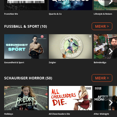
Franchise Me
Quarks & Co
Lifestyle & Reisen
FUSSBALL & SPORT (10)
MEHR >
Gesundheit & Sport
Zeigler
Bohndesliga
SCHAURIGER HORROR (50)
MEHR >
Holidays
All Cheerleaders Die
After Midnight