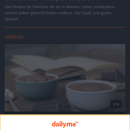
Hier findest du Gerichte die du in deinem Leben mindestens
einmal selber gekocht haben solltest. Viel Spaß und guten
Appetit!
Videos
2:16
Mousse au Chocolat