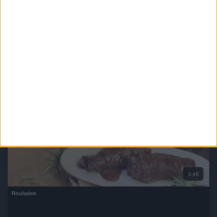
1:42
Rote Grütze
2:46
Rouladen