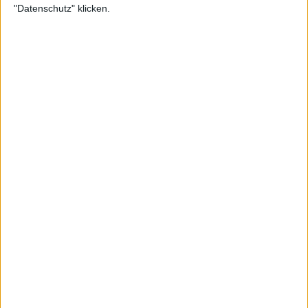
"Datenschutz" klicken.
1:43
Wiener Schnitzel