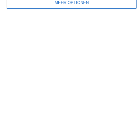
MEHR OPTIONEN
1:47
Kartoffelpuffer
2:11
Hühnersuppe