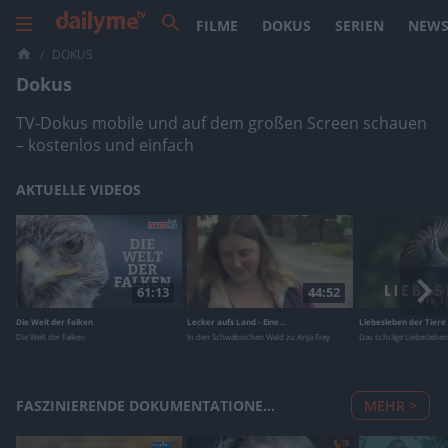
FILME
DOKUS
SERIEN
NEW
/
DOKUS
Dokus
TV-Dokus mobile und auf dem großen Screen schauen
– kostenlos und einfach
AKTUELLE VIDEOS
61:13
44:52
Die Welt der Falken
Lecker aufs Land - Eine…
Liebesleben der Tiere
Die Welt der Falken
In den Schwäbischen Wald zu Anja Frey
Das schräge Liebesleben 
FASZINIERENDE DOKUMENTATIONEN (73)
MEHR >