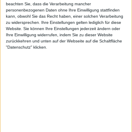
beachten Sie, dass die Verarbeitung mancher
personenbezogenen Daten ohne Ihre Einwilligung stattfinden
Schau dich schlau
Quarks & Co
Planet Wissen
kann, obwohl Sie das Recht haben, einer solchen Verarbeitung
zu widersprechen. Ihre Einstellungen gelten lediglich für diese
Website. Sie können Ihre Einstellungen jederzeit ändern oder
REISE-DOKUS & GENUSS (4)
MEHR >
Ihre Einwilligung widerrufen, indem Sie zu dieser Website
zurückkehren und unten auf der Webseite auf die Schaltfläche
"Datenschutz" klicken.
Lifestyle & Reisen
MDR - Garten
Check-in - Das Reisem
HISTORISCHE KRIEGS-DOKUS (27)
MEHR >
Geschichte des Widerstands
Die Reichsautobahn - Straßen des
Focke-Wulf 190
Führers