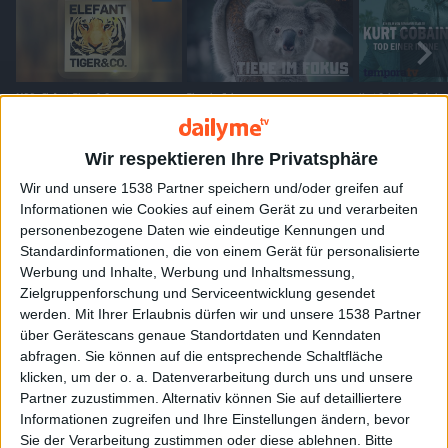
MDR - Elefant, Tiger & Co
Tiere im Fokus
Kurt Cobain – Tod eine
KOCHEN & GENIESSEN (25)
MEHR >
Wir respektieren Ihre Privatsphäre
Wir und unsere 1538 Partner speichern und/oder greifen auf
Informationen wie Cookies auf einem Gerät zu und verarbeiten
personenbezogene Daten wie eindeutige Kennungen und
Standardinformationen, die von einem Gerät für personalisierte
Werbung und Inhalte, Werbung und Inhaltsmessung,
Zielgruppenforschung und Serviceentwicklung gesendet
Chefkoch.de - Einfach Lecker
Food & Drink
Lecker aufs Land - Ein
Reise
werden.
Mit Ihrer Erlaubnis dürfen wir und unsere 1538 Partner
über Gerätescans genaue Standortdaten und Kenndaten
WISSEN & VERSTEHEN (19)
MEHR >
abfragen. Sie können auf die entsprechende Schaltfläche
klicken, um der o. a. Datenverarbeitung durch uns und unsere
Partner zuzustimmen. Alternativ können Sie auf detailliertere
Informationen zugreifen und Ihre Einstellungen ändern, bevor
Sie der Verarbeitung zustimmen oder diese ablehnen.
Bitte