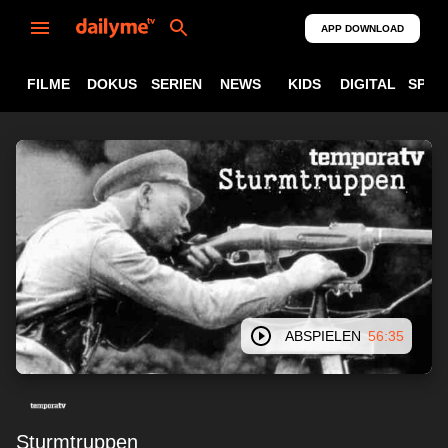
APP DOWNLOAD
FILME
DOKUS
SERIEN
NEWS
KIDS
DIGITAL
SPOR
ABSPIELEN
56:35
Sturmtruppen