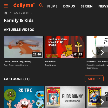
FILME
DOKUS
SERIEN
NEW
/
FAMILY & KIDS
Family & Kids
AKTUELLE VIDEOS
22:46
01:15
Classic Cartoon - Bugs Bunny…
Der Ulkbär
Frederick... und ande
Bugs Bunny unter Hypnose
Frau Dracula
Frederick... und ander
Geschichten
CARTOONS (11)
MEHR >