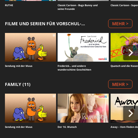
RUTHE
Classic Cartoon - Bugs Bunny und
Classic Cartoon - Sup
seine Freunde
FILME UND SERIEN FÜR VORSCHUL-KIDS (5)
MEHR >
Sendung mit der Maus
Frederick... und andere
Quatsch und die Nas
wunderschöne Geschichten
FAMILY (11)
MEHR >
Sendung mit der Maus
Der 16. Wunsch
Away – Vom Finden de