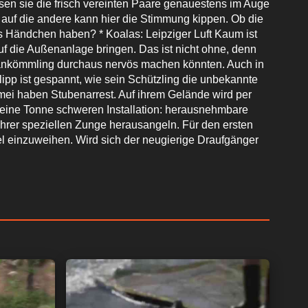
n sie die frisch vereinten Paare genauestens im Auge
auf die andere kann hier die Stimmung kippen. Ob die
s Händchen haben? * Koalas: Leipziger Luft Kaum ist
uf die Außenanlage bringen. Das ist nicht ohne, denn
uankömmling durchaus nervös machen könnten. Auch in
pp ist gespannt, wie sein Schützling die unbekannte
mei haben Stubenarrest. Auf ihrem Gelände wird per
er eine Tonne schweren Installation: herausnehmbare
ihrer speziellen Zunge herausangeln. Für den ersten
el einzuweihen. Wird sich der neugierige Draufgänger