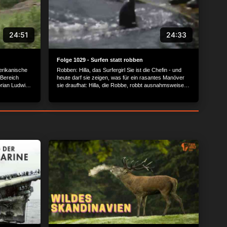
24:51
24:33
Folge 1029 - Surfen statt robben
erikanische
Robben: Hilla, das Surfergirl Sie ist die Chefin - und
 Bereich
heute darf sie zeigen, was für ein rasantes Manöver
rian Ludwig
sie draufhat: Hilla, die Robbe, robbt ausnahmsweise
iden
nicht, sie surft. Seit Monaten schon trainieren Bettina
erlin
Hurgitsch und ihre Kolleginnen mit der Robbengruppe.
hasen
Über 30 Handzeichen verstehen die Tiere bereits,
ndlich ein
sind wissbegierig und wollen immer Neues lernen. Und
hsenen
manchmal lernen die Pflegerinnen auch etwas von
ihnen. Zebras: Mika, der gestreifte Knirps Lange hat er
ist nach
auf sich warten lassen, nun ist er endlich da: Mika, der
rg Gräser
Sohn von Zebrastute Leila. Noch sind die beiden unter
ie neuesten
sich, damit Mutter und Mika sich erst einmal
bra und
aneinander gewöhnen - und der Kleine ganz in Ruhe
schön Staub
sein Leipziger Revier kennen lernt. Jens Hirmer und
rmer
Johanna Schumacher beobachten seine ersten
normal wie
Schritte, bei denen leider nicht alles ganz so rund läuft,
wie erhofft. Capybaras: Enzo und Lino, die Brüder aus
vorbei. Die
Berlin Der Stall ist vorbereitet, das Badebecken
uch im grünen
eingelassen. Janet Pambor und Florian Ludwig haben
nga Hülse
es ihren neuen Schützlingen so gemütlich wie möglich
dlich an die
gemacht. Nun müssen Enzo und Lino, zwei