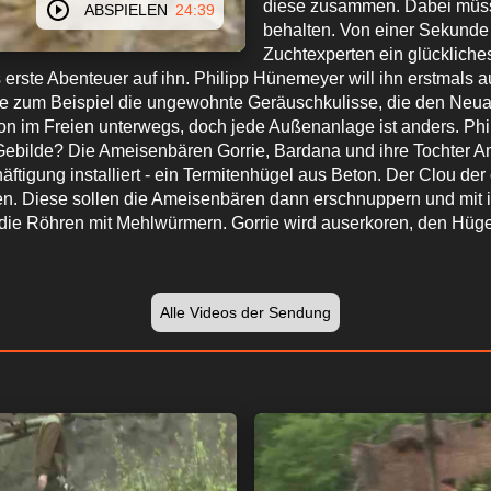
diese zusammen. Dabei müsse
ABSPIELEN
24:39
behalten. Von einer Sekunde 
Zuchtexperten ein glückliche
erste Abenteuer auf ihn. Philipp Hünemeyer will ihn erstmals a
wie zum Beispiel die ungewohnte Geräuschkulisse, die den Ne
 im Freien unterwegs, doch jede Außenanlage ist anders. Phili
 Gebilde? Die Ameisenbären Gorrie, Bardana und ihre Tochter A
äftigung installiert - ein Termitenhügel aus Beton. Der Clou d
nnen. Diese sollen die Ameisenbären dann erschnuppern und mit 
r die Röhren mit Mehlwürmern. Gorrie wird auserkoren, den Hüg
Alle Videos der Sendung