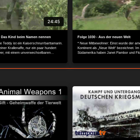
24:45
 - Das Kind beim Namen nennen
Folge 1030 - Aus der neuen Welt
e Teddy ist ein Kaiserschnurrbarttamarin.
* Neue Mitbewohner: Einst wurde der am
leiner Krallenaffe, nur ein paar hundert
Kontinent als „Neue Welt“ bezeichnet. Im
r, mit einem unverwechselbaren
Südamerika haben Janet Pambor und Flo
Und Teddy hält das Zepter tatsächlich in
auch einiges Neues zu berichten: Die be
r allem wenn es um die Erziehung der
Wasserschweinbrüder, vor kurzem aus B
. Ganz modern und zeitgemäß kümmert er
angereist, sind nun raus zu den Pampas
Nachwuchs, während sich Mutter Sissi
gezogen. Und die Nabelschweine haben e
ten sonnt. Teddy tut das instinktiv, bei
Jungtier, das fürsorglich von den Erwac
rbarttamarinen sind die Männer in der
umsorgt wird. * Neues auf der Löwensavanne: Bei den
 Mini-Schnurrbarttamarine, erst ein paar
Löwen ist nichts mehr, wie es war: Kigali 
rägt der stolze Vater huckepack. Sein
Majos plötzlichem Tod allein zu Haus. Jö
pp Hünemeyer ist sichtlich zufrieden und
arbeitet in einem anderen Bereich. Und d
ische Papaya, zur Feier des Tages. Denn
Nachrichten rund um ein verfüttertes Ze
 sollen nun auch ihre Namen erfahren… *
gestorbene Löwenjungtiere haben ganz 
arke Auch die Kowaris haben Junge.
aufgewirbelt. Janine Bürger und Jens Hi
ingen die an Mutter Cajas Zitzen. Nun
versuchen dennoch, den Löwenalltag so 
 genug, bald in die Welt zu ziehen. Doch
möglich zu gestalten. * Neue Sinneseindrücke: Für die
en sie noch ihren persönlichen
Gorillas ist die Stubenhockerzeit endlich 
eis, den Transponder. Nur mit dieser
Anlage ist grün, die Temperaturen sind a
ummer sind sie später überall zu
Bereich. Da wollen Daniel Geissler und I
. Doch weil die kleinen, flinken Kowaris
Silberrücken Abeeku und seine Familie en