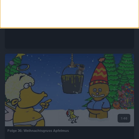
0:23
Folge 35: Käsewitz
1:46
Folge 36: Weihnachtsgruss Apfelmus