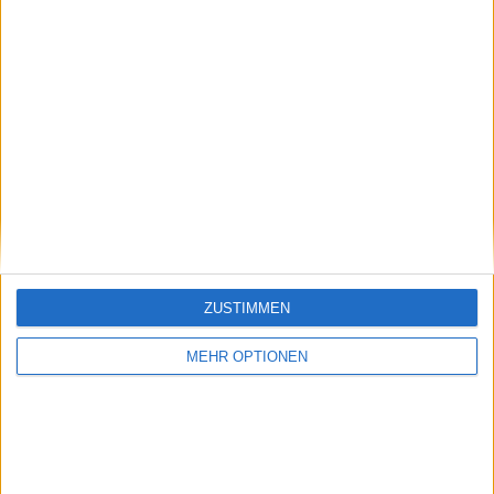
0:37
ZUSTIMMEN
Folge 21: Runter und Rüber
MEHR OPTIONEN