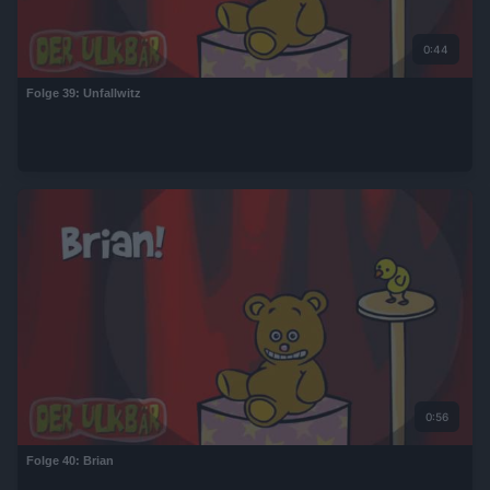
0:44
Folge 39: Unfallwitz
0:56
Folge 40: Brian