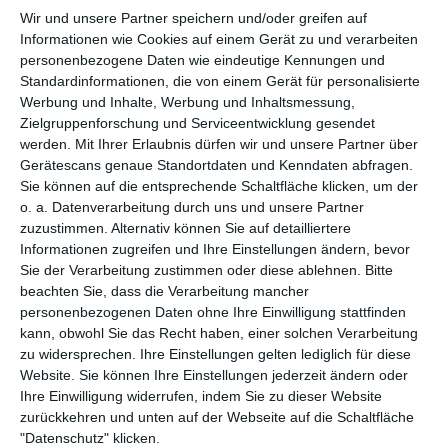
Wir und unsere 1538 Partner speichern und/oder greifen auf
Kompletter Film
Informationen wie Cookies auf einem Gerät zu und verarbeiten
personenbezogene Daten wie eindeutige Kennungen und
Inhalt:
Die beiden Polarbärchen Mishka und Mushka erleben
Standardinformationen, die von einem Gerät für personalisierte
ihren ersten Frühling am Nordpol und dabei eine Reihe von
Werbung und Inhalte, Werbung und Inhaltsmessung,
Abenteuern.Während Mama Bär versucht, ein wachsames Auge
Zielgruppenforschung und Serviceentwicklung gesendet
auf sie zu haben, schließen sie Freundschaft mit einem
werden.
Mit Ihrer Erlaubnis dürfen wir und unsere 1538 Partner
Robbenbaby und einem mutterlosen Bärenmädchen. Dann wird
über Gerätescans genaue Standortdaten und Kenndaten
der Vater von Mishka und Mushka von den Menschen verletzt
abfragen. Sie können auf die entsprechende Schaltfläche
und eine große Aufgabe wartet auf die beiden. Der Inhalt wird
klicken, um der o. a. Datenverarbeitung durch uns und unsere
bereitgestellt von: PLAION PICTURES GmbH, Lochhamer Str. 9,
Partner zuzustimmen. Alternativ können Sie auf detailliertere
82152 Planegg/München
Informationen zugreifen und Ihre Einstellungen ändern, bevor
Genre:
Movie
Sie der Verarbeitung zustimmen oder diese ablehnen.
Bitte
beachten Sie, dass die Verarbeitung mancher
Regie:
Chikao Katsui
personenbezogenen Daten ohne Ihre Einwilligung stattfinden
Darsteller:
N/A, Kaneta Kimotsuki, Joseph Campanella, Tôru
kann, obwohl Sie das Recht haben, einer solchen Verarbeitung
Furuya
zu widersprechen. Ihre Einstellungen gelten lediglich für diese
Jahr:
1979
Website. Sie können Ihre Einstellungen jederzeit ändern oder
Ihre Einwilligung widerrufen, indem Sie zu dieser Website
zurückkehren und unten auf der Webseite auf die Schaltfläche
Empfehlungen für Dich:
"Datenschutz" klicken.