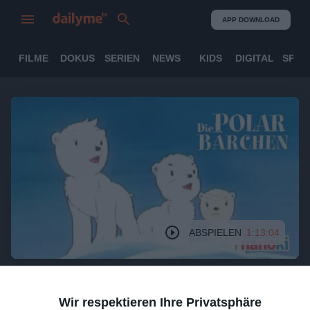
APP DOWNLOAD
FILME
DOKUS
SERIEN
NEWS
KIDS
DIGITAL
SPOR
ABSPIELEN
1:13:04
Wir respektieren Ihre Privatsphäre
Die Polarbärchen