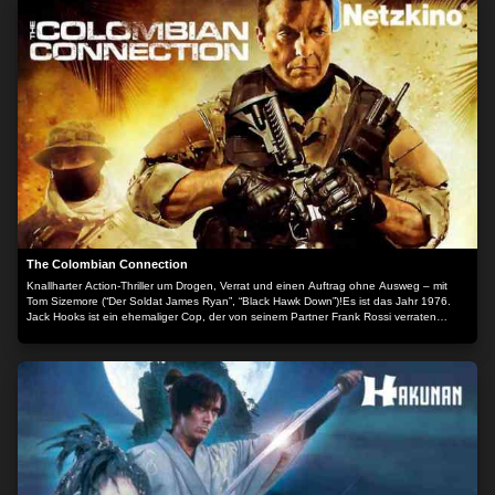
Inhalt wird bereitgestellt von: PLAION PICTURES GmbH, Lochhamer Str. 9, 82152
Planegg/München
The Colombian Connection
Knallharter Action-Thriller um Drogen, Verrat und einen Auftrag ohne Ausweg – mit
Tom Sizemore (“Der Soldat James Ryan”, “Black Hawk Down”)!Es ist das Jahr 1976.
Jack Hooks ist ein ehemaliger Cop, der von seinem Partner Frank Rossi verraten
wurde und für ein Verbrechen, mit dem er nichts zu tun hatte, in den Knast soll. Die
DEA jedoch weiß, dass er zu Unrecht verurteilt wurde und bietet ihm einen Deal an: Er
wird begnadigt, wenn er dabei hilft, seinen alten Freund Frank bei dessen
Drogengeschäften auffliegen zu lassen. Dass es sich bei diesem Deal um ein „Do-or-
Die“-Job handelt ist allen bewusst, denn die Drogenmafia versteht keinen Spaß. Um
das Vertrauen des ebenso mächtigen wie gewalttätigen Drogenboss Carlos Huerta zu
gewinnen muss Jack eine Ladung Drogen durch die Meerenge zwischen Kuba und
Yucatan, genannt „The Eye“, bringen. Hier sind die Polizei und das Militär stets
präsent. Jack nimmt das Risiko auf sich, denn Carlos versorgt Frank mit Drogen und
wird somit zum Ziel für Jacks Auftrag. Aber die Gangster kommen ihm auf die Schliche
und ihm bleibt nur noch die Flucht in den mexikanischen Dschungel…Action on Film