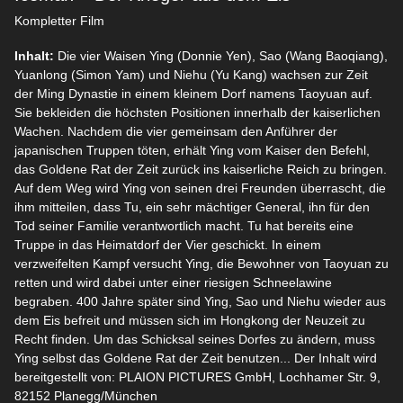
Kompletter Film
Inhalt:
Die vier Waisen Ying (Donnie Yen), Sao (Wang Baoqiang),
Yuanlong (Simon Yam) und Niehu (Yu Kang) wachsen zur Zeit
der Ming Dynastie in einem kleinem Dorf namens Taoyuan auf.
Sie bekleiden die höchsten Positionen innerhalb der kaiserlichen
Wachen. Nachdem die vier gemeinsam den Anführer der
japanischen Truppen töten, erhält Ying vom Kaiser den Befehl,
das Goldene Rat der Zeit zurück ins kaiserliche Reich zu bringen.
Auf dem Weg wird Ying von seinen drei Freunden überrascht, die
ihm mitteilen, dass Tu, ein sehr mächtiger General, ihn für den
Tod seiner Familie verantwortlich macht. Tu hat bereits eine
Truppe in das Heimatdorf der Vier geschickt. In einem
verzweifelten Kampf versucht Ying, die Bewohner von Taoyuan zu
retten und wird dabei unter einer riesigen Schneelawine
begraben. 400 Jahre später sind Ying, Sao und Niehu wieder aus
dem Eis befreit und müssen sich im Hongkong der Neuzeit zu
Recht finden. Um das Schicksal seines Dorfes zu ändern, muss
Ying selbst das Goldene Rat der Zeit benutzen... Der Inhalt wird
bereitgestellt von: PLAION PICTURES GmbH, Lochhamer Str. 9,
82152 Planegg/München