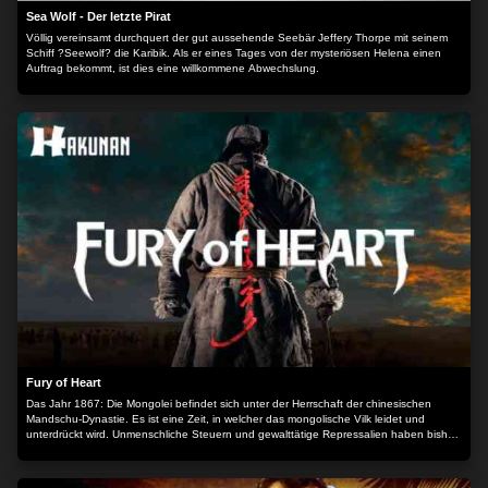
Sea Wolf - Der letzte Pirat
Völlig vereinsamt durchquert der gut aussehende Seebär Jeffery Thorpe mit seinem
Schiff ?Seewolf? die Karibik. Als er eines Tages von der mysteriösen Helena einen
Auftrag bekommt, ist dies eine willkommene Abwechslung.
Fury of Heart
Das Jahr 1867: Die Mongolei befindet sich unter der Herrschaft der chinesischen
Mandschu-Dynastie. Es ist eine Zeit, in welcher das mongolische Vilk leidet und
unterdrückt wird. Unmenschliche Steuern und gewalttätige Repressalien haben bisher
dafür gesorgt, dass jede Form von Widerstand im Keim erstickt. Doch nun erhebt sich
ein mann, dessen Herz von Wut getrieben ist. Zusammen mit Gleichgesinnten stellt er
sich den Unterdrückern entgegen und kämpft für die Freiheit seines Landes. Der