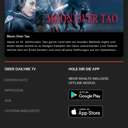
International Film Festival USA 2011 – Best Director, Best Supporting Actor Der Inhalt
wird bereitgestellt von: PLAION PICTURES GmbH, Lochhamer Str. 9, 82152
Planegg/München
Moon Over Tao
Japan im 16. Jahrhundert. Das ganze Land wird von brutalen Warlords regiert und
immer wieder kommt es zu blutigen Kämpfen der Clans untereinander. Lord Tadaoki
möchte dem ein Ende bereiten und setzt all seine Hoffnungen auf ein mysteriöses
Schwert, dessen Metall aber bislang der Menschheit unbekannt ist. Er beauftragt den
Mönch Suikyo, der früher General seiner Armee war, den Ursprung dieser Waffe
herauszufinden. Zur Sicherheit soll ihn der Samurai Hayate Suikyo auf seiner Reise
begleiten und gemeinsam durchwandern sie das Land. Doch ihre Mission ist alles
ÜBER DAILYME TV
HOLE DIR DIE APP
andere als einfach, denn es erwartet sie eine Gefahr, die nicht von dieser Welt zu
stammen scheint. Der Inhalt wird bereitgestellt von: PLAION PICTURES GmbH,
Lochhamer Str. 9, 82152 Planegg/München
MEHR INHALTE INKLUSIVE,
DATENSCHUTZ
OFFLINE-MODUS:
IMPRESSUM
AGB
UNTERNEHMENSSEITE