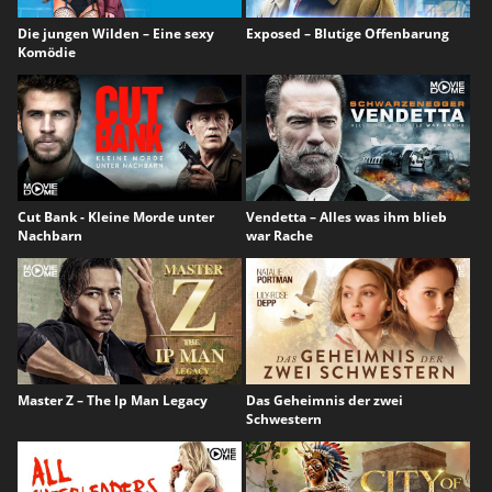
Die jungen Wilden – Eine sexy
Exposed – Blutige Offenbarung
Komödie
Cut Bank - Kleine Morde unter
Vendetta – Alles was ihm blieb
Nachbarn
war Rache
Master Z – The Ip Man Legacy
Das Geheimnis der zwei
Schwestern