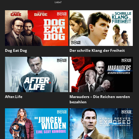
Liebe?
Dog Eat Dog
Der schrille Klang der Freiheit
After.Life
Marauders – Die Reichen werden
bezahlen