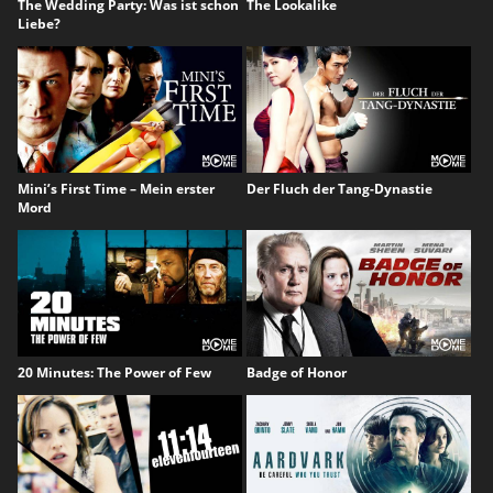
The Wedding Party: Was ist schon
The Lookalike
Liebe?
Mini’s First Time – Mein erster
Der Fluch der Tang-Dynastie
Mord
20 Minutes: The Power of Few
Badge of Honor