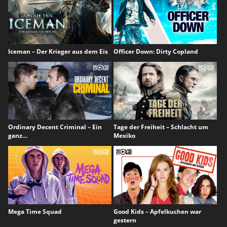
Iceman – Der Krieger aus dem Eis
Officer Down: Dirty Copland
Ordinary Decent Criminal – Ein
Tage der Freiheit – Schlacht um
ganz…
Mexiko
Mega Time Squad
Good Kids – Apfelkuchen war
gestern