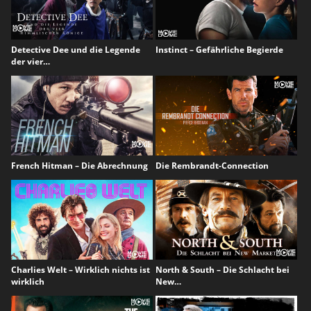
Detective Dee und die Legende
Instinct – Gefährliche Begierde
der vier…
French Hitman – Die Abrechnung
Die Rembrandt-Connection
Charlies Welt – Wirklich nichts ist
North & South – Die Schlacht bei
wirklich
New…