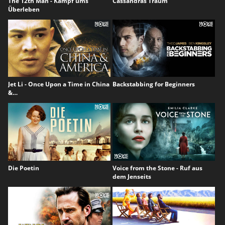
The 12th Man - Kampf ums
Cassandras Traum
Überleben
Jet Li - Once Upon a Time in China
Backstabbing for Beginners
&…
Die Poetin
Voice from the Stone - Ruf aus
dem Jenseits