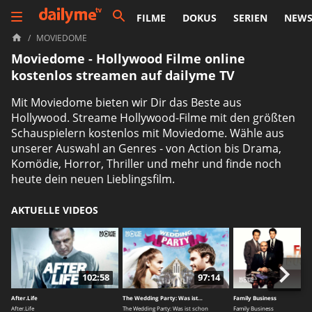
FILME
DOKUS
SERIEN
NEW
/
MOVIEDOME
Moviedome - Hollywood Filme online
kostenlos streamen auf dailyme TV
Mit Moviedome bieten wir Dir das Beste aus
Hollywood. Streame Hollywood-Filme mit den größten
Schauspielern kostenlos mit Moviedome. Wähle aus
unserer Auswahl an Genres - von Action bis Drama,
Komödie, Horror, Thriller und mehr und finde noch
heute dein neuen Lieblingsfilm.
AKTUELLE VIDEOS
102:58
97:14
1
After.Life
The Wedding Party: Was ist…
Family Business
After.Life
The Wedding Party: Was ist schon
Family Business