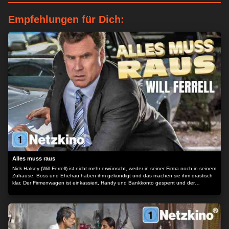
Empfehlungen für Dich:
Alles muss raus
Nick Halsey (Will Ferrell) ist nicht mehr erwünscht, weder in seiner Firma noch in seinem
Zuhause. Boss und Ehefrau haben ihm gekündigt und das machen sie ihm drastisch
klar. Der Firmenwagen ist einkassiert, Handy und Bankkonto gesperrt und der
Schlüssel passt nicht mehr in die Haustür. Doch statt mit gesenktem Kopf davon zu
schleichen, entscheidet sich Nick für öffentlich gelebtes Scheitern. Mit einigen
Sixpacks Bier versorgt lässt er sich in seinem Lieblingssessel vor dem Haus nieder und
eröffnet den Flohmarkt seines alten Lebens. Weg mit dem ganzen Ballast - alles muss
raus.