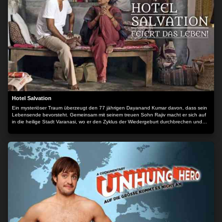
Hotel Salvation
Ein mysteriöser Traum überzeugt den 77 jährigen Dayanand Kumar davon, dass sein
Lebensende bevorsteht. Gemeinsam mit seinem treuen Sohn Rajiv macht er sich auf
in die heilige Stadt Varanasi, wo er den Zyklus der Wiedergeburt durchbrechen und
Erlösung erlangen möchte. Während sein Vater im HOTEL SALVATION mit anderen
Sterbewilligen auf den Tod wartet und dabei immer mehr aufzublühen scheint, jongliert
Rajiv seine Pflichten vor Ort und daheim. Der Inhalt wird bereitgestellt von: Spotfilm
Networx GmbH Goerzallee 299 14167 Berlin