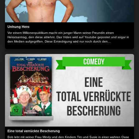
Unhung Hero
Vor einem Millionenpublikum macht ein junger Mann seiner Freundin einen
Heiratsantrag, den diese ablehnt. Das Video wird auf Youtube gepostet und sogar in
den Medien aufgegriffen. Diese Erniedrigung wird nur noch durch den
Ablehnungsgrund der Freundin übertroffen: Sein Penis ist ihr zu klein. Der Protagonist
begibt sich auf eine Reise, an deren Ende die Erkenntis auf die eine Frage stehen
soll: ist er zu klein?
Eine total verrückte Bescherung
Bob lebt mit seiner Frau Mindy und den Kindern Tim und Susie in einer wahren Oase