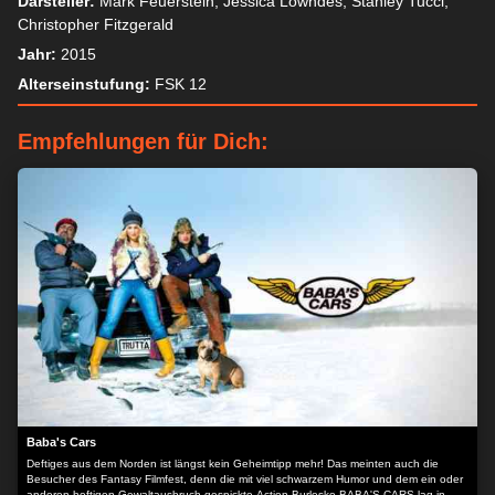
Darsteller:
Mark Feuerstein, Jessica Lowndes, Stanley Tucci,
Christopher Fitzgerald
Jahr:
2015
Alterseinstufung:
FSK 12
Empfehlungen für Dich:
Baba's Cars
Deftiges aus dem Norden ist längst kein Geheimtipp mehr! Das meinten auch die
Besucher des Fantasy Filmfest, denn die mit viel schwarzem Humor und dem ein oder
anderen heftigen Gewaltausbruch gespickte Action-Burleske BABA'S CARS lag in