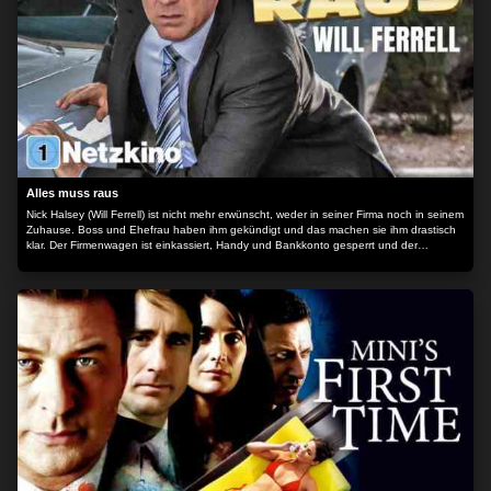
Alles muss raus
Nick Halsey (Will Ferrell) ist nicht mehr erwünscht, weder in seiner Firma noch in seinem
Zuhause. Boss und Ehefrau haben ihm gekündigt und das machen sie ihm drastisch
klar. Der Firmenwagen ist einkassiert, Handy und Bankkonto gesperrt und der
Schlüssel passt nicht mehr in die Haustür. Doch statt mit gesenktem Kopf davon zu
schleichen, entscheidet sich Nick für öffentlich gelebtes Scheitern. Mit einigen
Sixpacks Bier versorgt lässt er sich in seinem Lieblingssessel vor dem Haus nieder und
eröffnet den Flohmarkt seines alten Lebens. Weg mit dem ganzen Ballast - alles muss
raus.