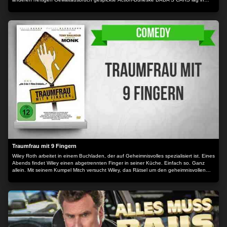
deren Gunst ganz weit vorne (2. Platz FRESH BLOOD Publikumspreis). Coole
Gangster-Action mit Kult-Charakter, die Genrefans restlos begeistern wird!
Traumfrau mit 9 Fingern
Wiley Roth arbeitet in einem Buchladen, der auf Geheimnisvolles spezialisiert ist. Eines
Abends findet Wiley einen abgetrennten Finger in seiner Küche. Einfach so. Ganz
allein. Mit seinem Kumpel Mitch versucht Wiley, das Rätsel um den geheimnisvollen
Finger zu lösen.