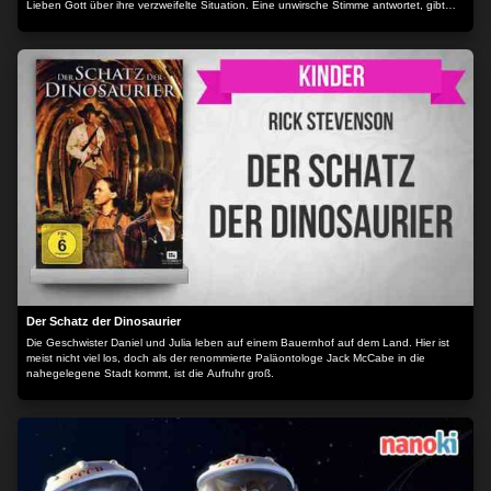
Lieben Gott über ihre verzweifelte Situation. Eine unwirsche Stimme antwortet, gibt
sich als Gott aus und liefert unfreiwillig den Beweis dafür. Als Karo den dahinter
steckenden Mann zu Gesicht bekommt, befallen sie Zweifel. Das Ziel vor Augen, ihre
Eltern zu versöhnen, zwingt sie den Mann in seine göttliche Rolle und damit ihr zu
helfen. Die von Karo und Gott inszenierten Versuche, die Ehe der Eltern zu retten,
lösen ein Wechselbad der Gefühle aus. Am Ende ist Karo an ihrem verpassten Ziel
gewachsen und hat für ihr Leben nicht nur neue Freunde gefunden, sondern auch
eine neue Perspektive.
Der Schatz der Dinosaurier
Die Geschwister Daniel und Julia leben auf einem Bauernhof auf dem Land. Hier ist
meist nicht viel los, doch als der renommierte Paläontologe Jack McCabe in die
nahegelegene Stadt kommt, ist die Aufruhr groß.