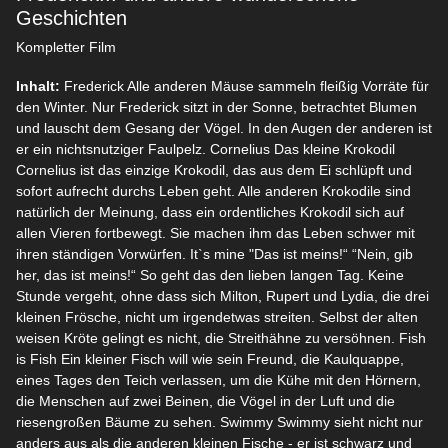
Geschichten
Kompletter Film
Inhalt:
Frederick Alle anderen Mäuse sammeln fleißig Vorräte für
den Winter. Nur Frederick sitzt in der Sonne, betrachtet Blumen
und lauscht dem Gesang der Vögel. In den Augen der anderen ist
er ein nichtsnutziger Faulpelz. Cornelius Das kleine Krokodil
Cornelius ist das einzige Krokodil, das aus dem Ei schlüpft und
sofort aufrecht durchs Leben geht. Alle anderen Krokodile sind
natürlich der Meinung, dass ein ordentliches Krokodil sich auf
allen Vieren fortbewegt. Sie machen ihm das Leben schwer mit
ihren ständigen Vorwürfen. It`s mine "Das ist meins!“ “Nein, gib
her, das ist meins!“ So geht das den lieben langen Tag. Keine
Stunde vergeht, ohne dass sich Milton, Rupert und Lydia, die drei
kleinen Frösche, nicht um irgendetwas streiten. Selbst der alten
weisen Kröte gelingt es nicht, die Streithähne zu versöhnen. Fish
is Fish Ein kleiner Fisch will wie sein Freund, die Kaulquappe,
eines Tages den Teich verlassen, um die Kühe mit den Hörnern,
die Menschen auf zwei Beinen, die Vögel in der Luft und die
riesengroßen Bäume zu sehen. Swimmy Swimmy sieht nicht nur
anders aus als die anderen kleinen Fische - er ist schwarz und