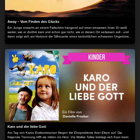
Away – Vom Finden des Glücks
Ein Junge erwacht an einem Fallschirm hängend auf einer einsamen Insel. Er weiß
weder, wie er dorthin kam und schon gar nicht, wie er diesen Ort verlassen soll - und
dann zeigt sich am Horizont die Silhouette eines bedrohlichen schwarzen Ungetüms,
das langsam, aber unaufhaltsam immer näherkommt. Auf der Flucht vor dem
gigantischen Schatten findet sich ein Motorrad und eine Tasche mit nützlichem
Zubehör und schon bald gesellt sich ein kleiner gelber Vogel zu dem ratlosen Jungen.
Damit beginnt eine traumartige Reise epischen Ausmaßes auf zwei Rädern quer durch
die Insel, über spiegelnde Seen, blühende Felder, schroffe Berge und endlose
Brücken, immer auf der Suche nach dem einzigen Ort, der wieder nach Hause führen
könnte. Doch der stumme Gigant hinter ihnen gibt nicht auf. Er kommt näher und
näher... Der Inhalt wird bereitgestellt von: Spotfilm Networx GmbH Goerzallee 299
14167 Berlin
Karo und der liebe Gott
Am Tag von Karos Erstkommunion fliegen die Eheprobleme ihrer Eltern auf. Die
folgende Trennung trifft sie mitten ins Herz. Via Walkie Talkie beklagt sich Karo beim