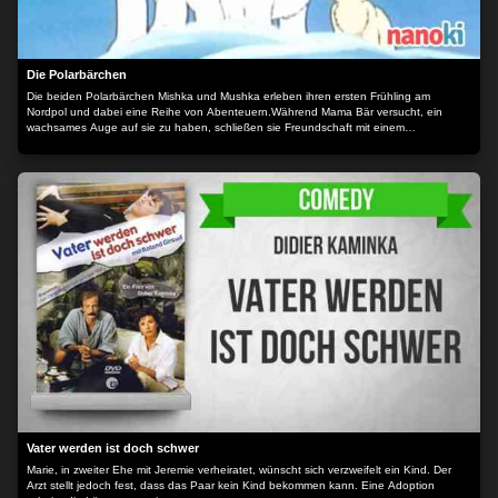
Die Polarbärchen
Die beiden Polarbärchen Mishka und Mushka erleben ihren ersten Frühling am
Nordpol und dabei eine Reihe von Abenteuern.Während Mama Bär versucht, ein
wachsames Auge auf sie zu haben, schließen sie Freundschaft mit einem
Robbenbaby und einem mutterlosen Bärenmädchen. Dann wird der Vater von Mishka
und Mushka von den Menschen verletzt und eine große Aufgabe wartet auf die
beiden. Der Inhalt wird bereitgestellt von: PLAION PICTURES GmbH, Lochhamer Str.
9, 82152 Planegg/München
Vater werden ist doch schwer
Marie, in zweiter Ehe mit Jeremie verheiratet, wünscht sich verzweifelt ein Kind. Der
Arzt stellt jedoch fest, dass das Paar kein Kind bekommen kann. Eine Adoption