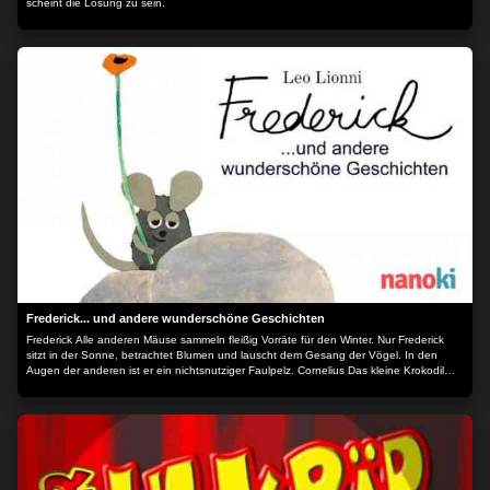
scheint die Lösung zu sein.
Frederick... und andere wunderschöne Geschichten
Frederick Alle anderen Mäuse sammeln fleißig Vorräte für den Winter. Nur Frederick
sitzt in der Sonne, betrachtet Blumen und lauscht dem Gesang der Vögel. In den
Augen der anderen ist er ein nichtsnutziger Faulpelz. Cornelius Das kleine Krokodil
Cornelius ist das einzige Krokodil, das aus dem Ei schlüpft und sofort aufrecht durchs
Leben geht. Alle anderen Krokodile sind natürlich der Meinung, dass ein ordentliches
Krokodil sich auf allen Vieren fortbewegt. Sie machen ihm das Leben schwer mit ihren
ständigen Vorwürfen. It`s mine "Das ist meins!“ “Nein, gib her, das ist meins!“ So geht
das den lieben langen Tag. Keine Stunde vergeht, ohne dass sich Milton, Rupert und
Lydia, die drei kleinen Frösche, nicht um irgendetwas streiten. Selbst der alten weisen
Kröte gelingt es nicht, die Streithähne zu versöhnen. Fish is Fish Ein kleiner Fisch will