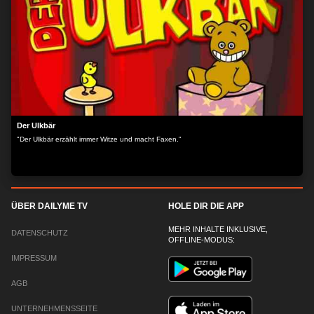
wie sein Freund, die Kaulquappe, eines Tages den Teich verlassen, um die Kühe mit
den Hörnern, die Menschen auf zwei Beinen, die Vögel in der Luft und die
riesengroßen Bäume zu sehen. Swimmy Swimmy sieht nicht nur anders aus als die
anderen kleinen Fische - er ist schwarz und die anderen sind rot - er schwimmt auch
schneller als alle anderen. Deshalb entkommt Swimmy auch als einziger dem großen,
gefräßigen Thunfisch. Jetzt schwimmt er allein durch den weiten Ozean. Der Inhalt
wird bereitgestellt von: PLAION PICTURES GmbH, Lochhamer Str. 9, 82152
Planegg/München
Der Ulkbär
"Der Ulkbär erzählt immer Witze und macht Faxen."
ÜBER DAILYME TV
HOLE DIR DIE APP
MEHR INHALTE INKLUSIVE,
DATENSCHUTZ
OFFLINE-MODUS:
IMPRESSUM
AGB
UNTERNEHMENSSEITE