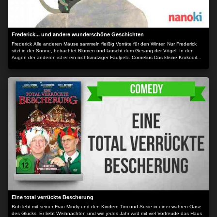
Frederick... und andere wunderschöne Geschichten
Frederick Alle anderen Mäuse sammeln fleißig Vorräte für den Winter. Nur Frederick
sitzt in der Sonne, betrachtet Blumen und lauscht dem Gesang der Vögel. In den
Augen der anderen ist er ein nichtsnutziger Faulpelz. Cornelius Das kleine Krokodil
Cornelius ist das einzige Krokodil, das aus dem Ei schlüpft und sofort aufrecht durchs
Leben geht. Alle anderen Krokodile sind natürlich der Meinung, dass ein ordentliches
Krokodil sich auf allen Vieren fortbewegt. Sie machen ihm das Leben schwer mit ihren
ständigen Vorwürfen. It`s mine "Das ist meins!“ “Nein, gib her, das ist meins!“ So geht
das den lieben langen Tag. Keine Stunde vergeht, ohne dass sich Milton, Rupert und
Lydia, die drei kleinen Frösche, nicht um irgendetwas streiten. Selbst der alten weisen
Kröte gelingt es nicht, die Streithähne zu versöhnen. Fish is Fish Ein kleiner Fisch will
wie sein Freund, die Kaulquappe, eines Tages den Teich verlassen, um die Kühe mit
den Hörnern, die Menschen auf zwei Beinen, die Vögel in der Luft und die
riesengroßen Bäume zu sehen. Swimmy Swimmy sieht nicht nur anders aus als die
anderen kleinen Fische - er ist schwarz und die anderen sind rot - er schwimmt auch
schneller als alle anderen. Deshalb entkommt Swimmy auch als einziger dem großen,
gefräßigen Thunfisch. Jetzt schwimmt er allein durch den weiten Ozean. Der Inhalt
wird bereitgestellt von: PLAION PICTURES GmbH, Lochhamer Str. 9, 82152
Planegg/München
Eine total verrückte Bescherung
Bob lebt mit seiner Frau Mindy und den Kindern Tim und Susie in einer wahren Oase
des Glücks. Er liebt Weihnachten und wie jedes Jahr wird mit viel Vorfreude das Haus