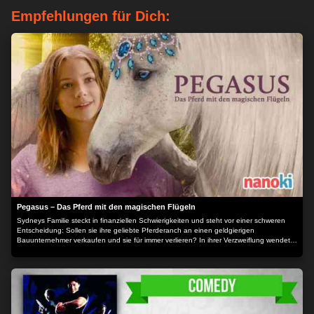
Empfehlungen für Dich:
Pegasus – Das Pferd mit den magischen Flügeln
Sydneys Familie steckt in finanziellen Schwierigkeiten und steht vor einer schweren
Entscheidung: Sollen sie ihre geliebte Pferderanch an einen geldgierigen
Bauunternehmer verkaufen und sie für immer verlieren? In ihrer Verzweiflung wendet
sich Sydney an eine höhere Macht und bittet um Hilfe. Zunächst scheint sich nichts zu
ändern, doch dann findet Sydney ein mystisches, geflügeltes Pferd im Wald. Es
humpelt und hat einen verletzten Flügel. Sydney nimmt sich des magischen Wesens
an und gibt ihm den Namen Harmonie. Auf der Ranch pflegt sie das Pferd zunächst
heimlich, doch schon bald hilft die ganze Familie mit - und rückt so wieder enger
zusammen. Letztlich entwickeln sie zusammen einen gewagten Plan zur Rettung des
Pferdes und der Ranch. Der Inhalt wird bereitgestellt von: PLAION PICTURES GmbH,