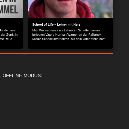
School of Life – Lehrer mit Herz
 Hunde hasst.
Matt Warner muss als Lehrer im Schatten seines
der Zutritt in
beliebten Vaters Norman Warner an der Fallbrook
chst Reue
Middle School unterrichten. Als sein Vater stirbt, hofft
el
Matt, in die Fußstapfen seines Vaters treten zu
können. Doch Matt ist kein sonderlich begnadeter
Lehrer und schafft es nicht, die Kids für seinen
Unterricht zu begeistern. Doch dann wird ein neuer
Geschichtslehrer eingesetzt - Michael D'Angelo (Ryan
Reynolds), ein ehemaliger Schüler der Fallbrook
Middle School. Er verkörpert alles, was Matt zu
werden erhofft: Er ist jung, sympathisch, kommt
, OFFLINE-MODUS:
großartig mit den Schülern zurecht und wird von den
Lehrerkollegen akzeptiert. Während Matt
herauszufinden versucht, was die Beliebtheit von
Michael D'Angelo ausmacht, entwickelt er eine
krankhafte Eifersucht auf den neuen Kollegen. Er
verfolgt ihn auf Schritt und Tritt und versucht, ihn
überall mies zu machen. Aber nach und nach erkennt
er, dass D'Angelo wirklich ein wunderbarer Mensch
und Lehrer ist, und er viel von ihm lernen könnte.
Umso härter trifft es ihn, als er das traurige Geheimnis
von Mr. D herausfindet... | FSK 6 Der Inhalt wird
bereitgestellt von: Netzkino Services GmbH,