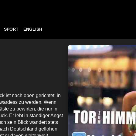
SPORT
ENGLISH
k ist nach oben gerichtet, in
tewardess zu werden. Wenn
ste zu bewirten, die nur in
ück. Er lebt in ständiger Angst
h sein Blick wandert stets
 nach Deutschland geflohen,
ist er davon weltenweit