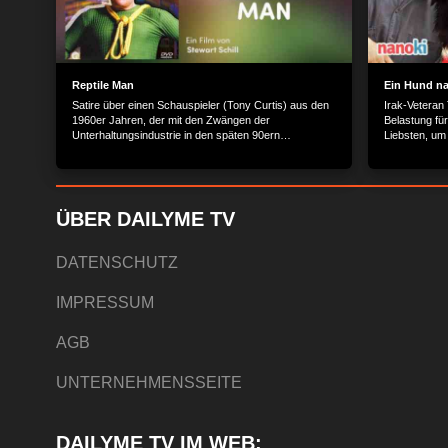
Reptile Man
Ein Hund n
Satire über einen Schauspieler (Tony Curtis) aus den
Irak-Veteran
1960er Jahren, der mit den Zwängen der
Belastung für
Unterhaltungsindustrie in den späten 90ern
Liebsten, um 
konfrontiert wird.
einziger Freu
mit ihm teilt
eines Tages 
treffen. Der 
PICTURES Gm
ÜBER DAILYME TV
Planegg/Mün
DATENSCHUTZ
IMPRESSUM
AGB
UNTERNEHMENSSEITE
DAILYME TV IM WEB: