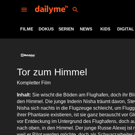
FILME
DOKUS
SERIEN
NEWS
KIDS
DIGITAL
Tor zum Himmel
Kompletter Film
Inhalt:
Sie wischt die Böden am Flughafen, doch ihr Blic
den Himmel. Die junge Inderin Nisha träumt davon, S
Nisha sich nachts in die Flugzeuge schleicht, um Fluggä
ihrer Phantasie existieren, ist sie ganz berauscht vor Gl
vor Entdeckung im Untergrund des Flughafens, doch auc
nach oben, in den Himmel. Der junge Russe Alexej ist
weil er Pilot werden möchte, doch als Schwarzarbeiter 