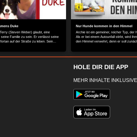
amens Duke
Nur Hunde kommen in den Himmel
 Terry (Steven Weber) glaubt, eine
Archie ist ein gemeiner, reicher Typ, der
 seine Familie zu sein. Er verlässt seine
Als er bei einem Autounfall stirbt, wird ihm 
fortan auf der Straße zu leben. Sein
den Himmel verwehrt, denn er soll zunä
nd ist der Border Collie Duke, der alles
zeigen. Nur Hunde kommen in den Himm
: Glück und Unglück, Freud und Leid. Doch
muß Terry eine schwere Entscheidung
Inhalt wird bereitgestellt von: PLAION
bH, Lochhamer Str. 9, 82152
HOLE DIR DIE APP
chen
MEHR INHALTE INKLUSIVE