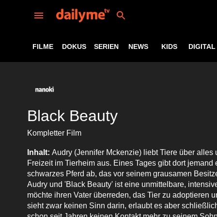
FILME
DOKUS
SERIEN
NEWS
KIDS
DIGITAL
Black Beauty
Kompletter Film
Inhalt:
Audry (Jennifer Mckenzie) liebt Tiere über alles u
Freizeit im Tierheim aus. Eines Tages gibt dort jemand 
schwarzes Pferd ab, das vor seinem grausamen Besitze
Audry und 'Black Beauty' ist eine unmittelbare, intensi
möchte ihren Vater überreden, das Tier zu adoptieren 
sieht zwar keinen Sinn darin, erlaubt es aber schließlic
schon seit Jahren keinen Kontakt mehr zu seinem Sohn h