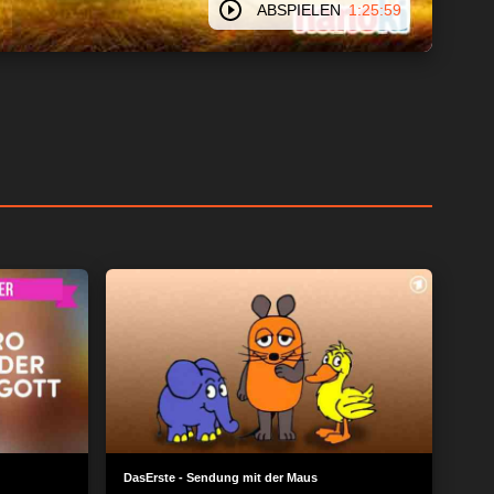
ABSPIELEN
1:25:59
DasErste - Sendung mit der Maus