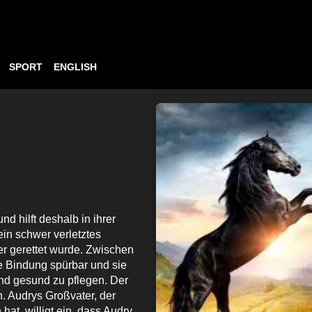
SPORT
ENGLISH
nd hilft deshalb in ihrer
ein schwer verletztes
r gerettet wurde. Zwischen
ve Bindung spürbar und sie
und gesund zu pflegen. Der
h. Audrys Großvater, der
at, willigt ein, dass Audry