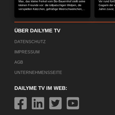
Max, das kleine Ferkel vom Bio-Bauernhof stellt seine
Vor rund fün
kleinen Freunde vor: die tollpatschigen Welpen, die
Gagarin der 
verspielten Kätzchen, gefräßige Meerschweinchen,
Jahre zuvor,
freche kleine Kaninchen und flauschige
Sowjetunion 
Gänseküken.Dazu gibt es viele Tips zur
Lebewesen in
Haustierhaltung und interessante Geschichten zu
nie vorgeseh
jedem Tierbaby.
und Strelka 
zwei Ratten 
ÜBER DAILYME TV
russischer Fl
Erde zurückk
genießt die H
DATENSCHUTZ
Annehmlichke
Kunststück sc
IMPRESSUM
irgendwo in 
hinlegt. Hier 
sowie die cl
AGB
Bekanntschaf
Kampfhunden
schnurstrack
UNTERNEHMENSSEITE
Hundefänger 
befördert di
für Kosmonau
absolvieren 
DAILYME TV IM WEB:
von Space Do
das mit sein
militärischen
Ausbilder anf
nach einer W
im Camp aufs
Freunde ihre