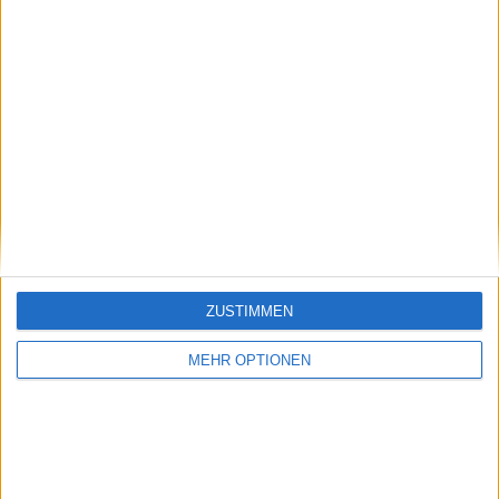
2:02
Santa - Mitarbeiterbesprechung
ZUSTIMMEN
MEHR OPTIONEN
11:06
Sketchshow