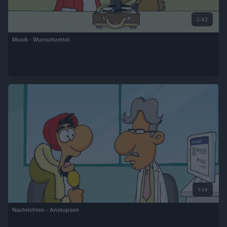
2:42
Musik - Wunschzettel
1:14
Nachrichten - Anstupsen