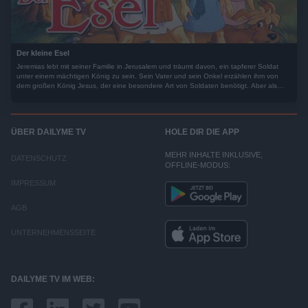
Der kleine Esel
Jeremias lebt mit seiner Familie in Jerusalem und träumt davon, ein tapferer Soldat
unter einem mächtigen König zu sein. Sein Vater und sein Onkel erzählen ihm von
dem großen König Jesus, der eine besondere Art von Soldaten benötigt. Aber als
Jeremias dann diesen König, ohne Krone und auf einem Esel reitend sieht, ist er tief
enttäuscht. Zwei merkwürdige Pharisäer bieten ihm an, doch ihrer geheimen Armee
beizutreten und Jesus auszuspionieren?
ÜBER DAILYME TV
HOLE DIR DIE APP
MEHR INHALTE INKLUSIVE,
DATENSCHUTZ
OFFLINE-MODUS:
IMPRESSUM
AGB
UNTERNEHMENSSEITE
DAILYME TV IM WEB: