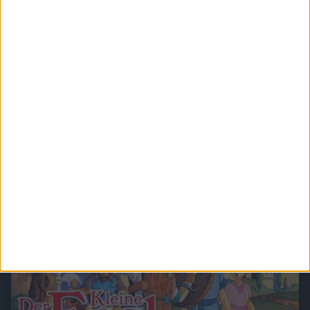
Casper und seine Freunde
Casper ist ein Geist, der es nicht mag Leute zu verfolgen oder zu erschrecken.
Stattdessen verbringt er seine Zeit damit, neue Freunde zu finden. Dabei hilft ihm die
gute Hexe Wendy während das Geistertrio Onkel Stretch, Stinkie und Fatso ihn ärgert
und versucht einen ?richtigen? Geist aus ihm zu machen.