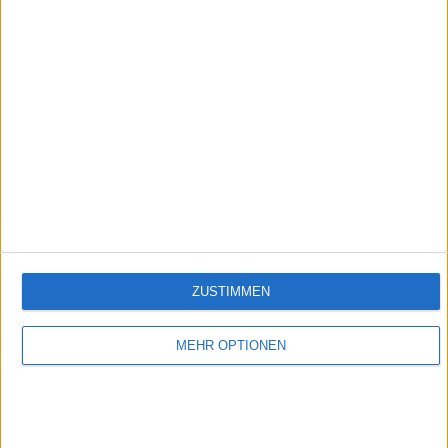
HNO - Die Erbschaft
Empfehlungen für Dich:
ZUSTIMMEN
MEHR OPTIONEN
Classic Cartoon - Schweinchen Dick und seine Freunde
Erlebe die tollsten Abenteuer aus der Frühzeit von Schweinchen Dick und seinen
Freunden.