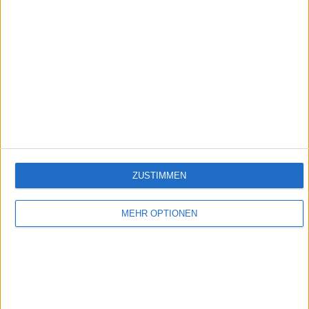
23:45
Staffel 2, Folge 7: Auf nach Satsuma
Zusammen schlagen Date und Takeda eine Gruppe von Toyotomis Soldaten in die
Flucht, die sich als Takeda-Samurai verkleidet haben. Hideyoshi muss das Handwerk
ZUSTIMMEN
gelegt werden und Takeda weiß wie!
MEHR OPTIONEN