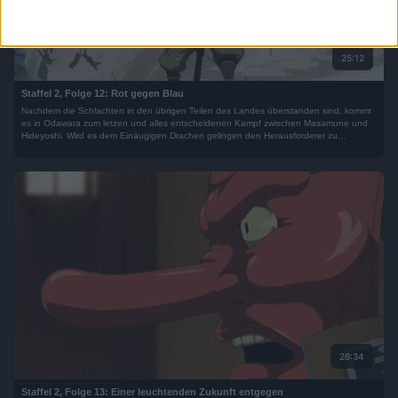
25:12
Staffel 2, Folge 12: Rot gegen Blau
Nachdem die Schlachten in den übrigen Teilen des Landes überstanden sind, kommt
es in Odawara zum letzen und alles entscheidenen Kampf zwischen Masamune und
Hideyoshi. Wird es dem Einäugigen Drachen gelingen den Herausforderer zu
vernichten?
26:34
Staffel 2, Folge 13: Einer leuchtenden Zukunft entgegen