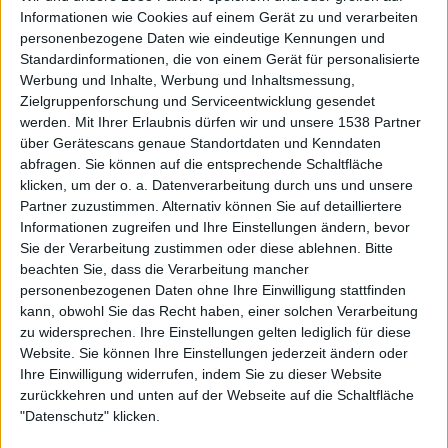
Nach der Vernichtung Oda Nobunagas, nehmen die Generäle den Streit um die
Informationen wie Cookies auf einem Gerät zu und verarbeiten
Vorherrschaft wieder auf. Endlich, scheint es, können Takeda, Uesugi und Date
personenbezogene Daten wie eindeutige Kennungen und
Masamune ausfechten, wer der stärkste Samurai ist. Doch dann taucht Toyotomi
Hideyoshi auf.
Standardinformationen, die von einem Gerät für personalisierte
Werbung und Inhalte, Werbung und Inhaltsmessung,
Zielgruppenforschung und Serviceentwicklung gesendet
werden.
Mit Ihrer Erlaubnis dürfen wir und unsere 1538 Partner
über Gerätescans genaue Standortdaten und Kenndaten
abfragen. Sie können auf die entsprechende Schaltfläche
klicken, um der o. a. Datenverarbeitung durch uns und unsere
Partner zuzustimmen. Alternativ können Sie auf detailliertere
Informationen zugreifen und Ihre Einstellungen ändern, bevor
Sie der Verarbeitung zustimmen oder diese ablehnen.
Bitte
beachten Sie, dass die Verarbeitung mancher
personenbezogenen Daten ohne Ihre Einwilligung stattfinden
23:42
kann, obwohl Sie das Recht haben, einer solchen Verarbeitung
Staffel 2, Folge 2: Verlorenes Rechtes Auge
zu widersprechen. Ihre Einstellungen gelten lediglich für diese
Katakura Kojuro wird beim Versuch Takenaka Hanbeis Geiseln zu beschützen
Website. Sie können Ihre Einstellungen jederzeit ändern oder
überwältigt und verschleppt. Währendessen sieht sich Date einem Drei-Fronten-Krieg
Ihre Einwilligung widerrufen, indem Sie zu dieser Website
gegenüber und die Lage spitzt sich zu.
zurückkehren und unten auf der Webseite auf die Schaltfläche
"Datenschutz" klicken.