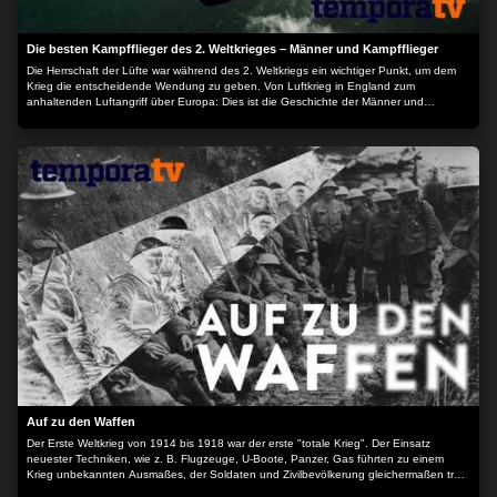
Die besten Kampfflieger des 2. Weltkrieges – Männer und Kampfflieger
Die Herrschaft der Lüfte war während des 2. Weltkriegs ein wichtiger Punkt, um dem
Krieg die entscheidende Wendung zu geben. Von Luftkrieg in England zum
anhaltenden Luftangriff über Europa: Dies ist die Geschichte der Männer und
Maschinen, die jeden Tag für den Frieden in Europa kämpften. Mit den Kommentaren
von denen, die daran beteiligt waren, ist diese Serie ein faszinierender Rückblick auf
die unglaubliche Tapferkeit der Piloten, die den endgültigen Sieg nach Europa
brachten. - Der Luftkrieg - B-29 Superfortress - P-38 Lockheed Der Inhalt wird
bereitgestellt von: PLAION PICTURES GmbH, Lochhamer Str. 9, 82152
Planegg/München
Auf zu den Waffen
Der Erste Weltkrieg von 1914 bis 1918 war der erste "totale Krieg". Der Einsatz
neuester Techniken, wie z. B. Flugzeuge, U-Boote, Panzer, Gas führten zu einem
Krieg unbekannten Ausmaßes, der Soldaten und Zivilbevölkerung gleichermaßen traf.
"Auf zu den Waffen!" spannt einen Bogen von der Kaiserzeit 1913 bis zum Abschluss