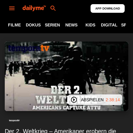
APP DOWNLOAD
FILME
DOKUS
SERIEN
NEWS
KIDS
DIGITAL
SPOR
ABSPIELEN
2:38:14
Der 2. Weltkrieg – Amerikaner erobern die