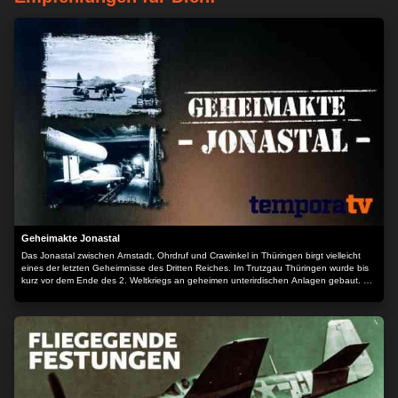
Geheimakte Jonastal
Das Jonastal zwischen Arnstadt, Ohrdruf und Crawinkel in Thüringen birgt vielleicht
eines der letzten Geheimnisse des Dritten Reiches. Im Trutzgau Thüringen wurde bis
kurz vor dem Ende des 2. Weltkriegs an geheimen unterirdischen Anlagen gebaut. Ein
Teil der Stollen diente als Produktionsstätte für Wunderwaffen, wie die Me 262 und die
Vergeltungswaffen V1 und V2. In der Literatur halten sich bis heute Gerüchte über ein
letztes "Führerhauptquartier" im Jonastal. Hohe NS Funktionäre und Militärs, wie
Reichbauernführer Richard W. Darré und Generalfeldmarschall Albert Kesselring. Die
Einlagerung von Reichsbankgold in Stollen des Kalibergwerkes in Merkers nährten
weitere Spekulationen. Der Inhalt wird bereitgestellt von: PLAION PICTURES GmbH,
Lochhamer Str. 9, 82152 Planegg/München