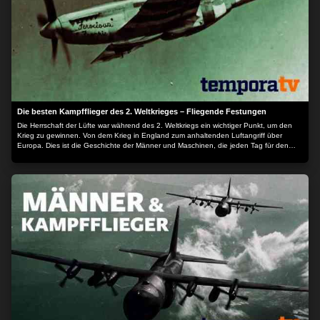
Die besten Kampfflieger des 2. Weltkrieges – Fliegende Festungen
Die Herrschaft der Lüfte war während des 2. Weltkriegs ein wichtiger Punkt, um den
Krieg zu gewinnen. Von dem Krieg in England zum anhaltenden Luftangriff über
Europa. Dies ist die Geschichte der Männer und Maschinen, die jeden Tag für den
Frieden kämpften. Mit den Kommentaren von denen, die daran beteiligt waren, ist
diese Serie ein faszinierender Rückblick auf die unglaubliche Tapferkeit der Piloten,
die den endgültigen Sieg nach Europa brachten. - B-17 Flying Fortress - Fliegende
Festung - B-24 Liberator - Der Befreier - P-47 Thunderbolt - Der Donnerschlag Der
Inhalt wird bereitgestellt von: PLAION PICTURES GmbH, Lochhamer Str. 9, 82152
Planegg/München