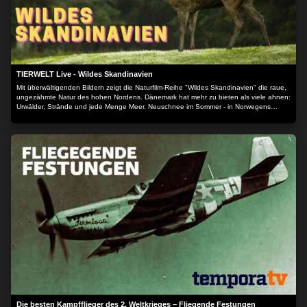
TIERWELT Live - Wildes Skandinavien
Mit überwältigenden Bildern zeigt die Naturfilm-Reihe "Wildes Skandinavien" die raue,
ungezähmte Natur des hohen Nordens. Dänemark hat mehr zu bieten als viele ahnen:
Urwälder, Strände und jede Menge Meer. Neuschnee im Sommer - in Norwegens
Tundren und Hochebenen hat sich bis heute ein Stück Eiszeit bewahrt: Gewaltige
Gletscher schufen das Land, hobelten Gebirge ab und meißelten tiefe Fjorde aus dem
Fels. Im Osten Skandinaviens erstreckt sich ein Mosaik aus Wasser und Wald:
Finnland. In den Wäldern nahe der russischen Grenze gibt es bis heute Tiere, die aus
besiedelten Gebieten längst vertrieben wurden.
Die besten Kampfflieger des 2. Weltkrieges – Fliegende Festungen