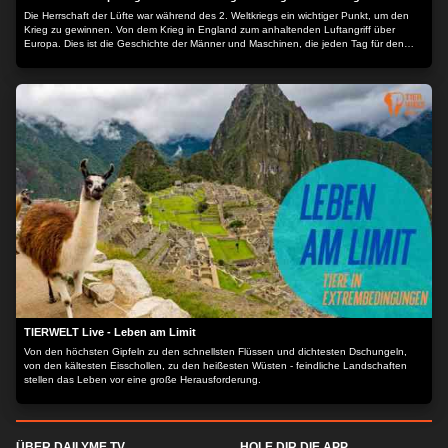
Die Herrschaft der Lüfte war während des 2. Weltkriegs ein wichtiger Punkt, um den
Krieg zu gewinnen. Von dem Krieg in England zum anhaltenden Luftangriff über
Europa. Dies ist die Geschichte der Männer und Maschinen, die jeden Tag für den
Frieden kämpften. Mit den Kommentaren von denen, die daran beteiligt waren, ist
diese Serie ein faszinierender Rückblick auf die unglaubliche Tapferkeit der Piloten,
die den endgültigen Sieg nach Europa brachten. - B-17 Flying Fortress - Fliegende
Festung - B-24 Liberator - Der Befreier - P-47 Thunderbolt - Der Donnerschlag Der
Inhalt wird bereitgestellt von: PLAION PICTURES GmbH, Lochhamer Str. 9, 82152
Planegg/München
TIERWELT Live - Leben am Limit
Von den höchsten Gipfeln zu den schnellsten Flüssen und dichtesten Dschungeln,
von den kältesten Eisschollen, zu den heißesten Wüsten - feindliche Landschaften
stellen das Leben vor eine große Herausforderung.
ÜBER DAILYME TV
HOLE DIR DIE APP