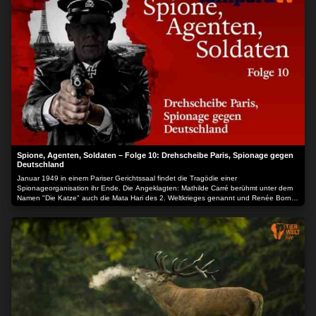
Spione, Agenten, Soldaten – Folge 10: Drehscheibe Paris, Spionage gegen
Deutschland
Januar 1949 in einem Pariser Gerichtssaal findet die Tragödie einer
Spionageorganisation ihr Ende. Die Angeklagten: Mathilde Carré berühmt unter dem
Namen "Die Katze" auch die Mata Hari des 2. Weltkrieges genannt und Renée Borni
eine ihrer engen Mitarbeiterinnen kämpfen um ihr Leben. Sie hatten entscheidenden
Anteil an der Entstehung, dem Erfolg, aber auch der Zerschlagung des ersten
Alliierten Nachrichtennetzes das 1940 unter dem Namen Interallié gegründet wurde.
Die Anklage lautet auf Hochverrat, der französische Staatsanwalt fordert die
Todesstrafe. Interallié hat von 1940 bis 1941 ungestört gegen die deutschen
Besatzungstruppen gearbeitet ihr Organisator war der polnische Offizier Roman
Czerniawski "Armand" genannt der erste Alliierte Offizier, der nach der Besatzung
Frankreichs den Krieg gegen die Deutschen an der geheimen Front fortsetzte… Der
Inhalt wird bereitgestellt von: PLAION PICTURES GmbH, Lochhamer Str. 9, 82152
Planegg/München