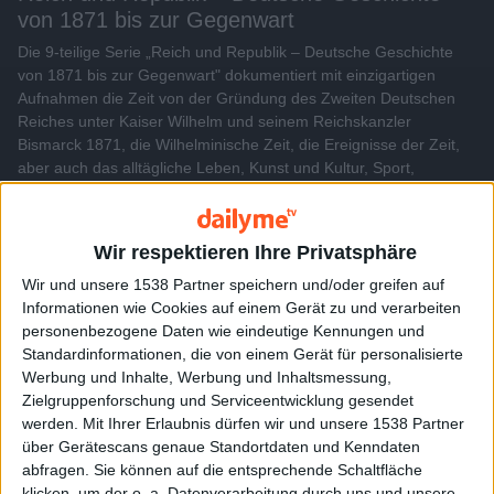
von 1871 bis zur Gegenwart
Die 9-teilige Serie „Reich und Republik – Deutsche Geschichte
von 1871 bis zur Gegenwart" dokumentiert mit einzigartigen
Aufnahmen die Zeit von der Gründung des Zweiten Deutschen
Reiches unter Kaiser Wilhelm und seinem Reichskanzler
Bismarck 1871, die Wilhelminische Zeit, die Ereignisse der Zeit,
aber auch das alltägliche Leben, Kunst und Kultur, Sport,
Persönlichkeiten, Wirtschaft und Wissenschaft. Der Inhalt wird
bereitgestellt von: PLAION PICTURES GmbH, Lochhamer Str. 9,
82152 Planegg/München
Wir respektieren Ihre Privatsphäre
Wir und unsere 1538 Partner speichern und/oder greifen auf
Videos
Informationen wie Cookies auf einem Gerät zu und verarbeiten
personenbezogene Daten wie eindeutige Kennungen und
Standardinformationen, die von einem Gerät für personalisierte
Werbung und Inhalte, Werbung und Inhaltsmessung,
Zielgruppenforschung und Serviceentwicklung gesendet
werden.
Mit Ihrer Erlaubnis dürfen wir und unsere 1538 Partner
über Gerätescans genaue Standortdaten und Kenndaten
abfragen. Sie können auf die entsprechende Schaltfläche
klicken, um der o. a. Datenverarbeitung durch uns und unsere