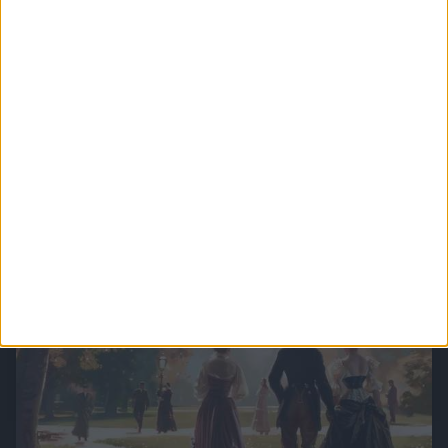
29:04
Reich und Republik Teil 2: Die Urkatastrophe - Der Erste Weltkrieg
Die 9-teilige Serie „Reich und Republik – Deutsche Geschichte von 1871 bis zur
Gegenwart" dokumentiert mit einzigartigen Aufnahmen die Zeit von der Gründung des
Zweiten Deutschen Reiches unter Kaiser Wilhelm und seinem Reichskanzler Bismarck
1871, die Wilhelminische Zeit, die Ereignisse der Zeit, aber auch das alltägliche
Leben, Kunst und Kultur, Sport, Persönlichkeiten, Wirtschaft und Wissenschaft.