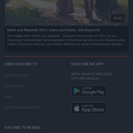
28:30
Reich und Republik Teil 1: Glanz und Gloria - Die Kaiserzeit
Die 9-teilige Serie „Reich und Republik – Deutsche Geschichte von 1871 bis zur
Gegenwart" dokumentiert mit einzigartigen Aufnahmen die Zeit von der Gründung des
Zweiten Deutschen Reiches unter Kaiser Wilhelm und seinem Reichskanzler Bismarck
1871, die Wilhelminische Zeit, die Ereignisse der Zeit, aber auch das alltägliche
Leben, Kunst und Kultur, Sport, Persönlichkeiten, Wirtschaft und Wissenschaft.
ÜBER DAILYME TV
HOLE DIR DIE APP
MEHR INHALTE INKLUSIVE,
DATENSCHUTZ
OFFLINE-MODUS:
IMPRESSUM
AGB
UNTERNEHMENSSEITE
DAILYME TV IM WEB: