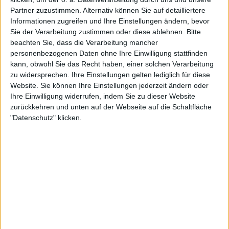
Partner zuzustimmen. Alternativ können Sie auf detailliertere
Informationen zugreifen und Ihre Einstellungen ändern, bevor
Sie der Verarbeitung zustimmen oder diese ablehnen.
Bitte
33:30
beachten Sie, dass die Verarbeitung mancher
Reich und Republik Teil 9: Teilung - Wiedervereinigung
personenbezogenen Daten ohne Ihre Einwilligung stattfinden
Die 9-teilige Serie „Reich und Republik – Deutsche Geschichte von 1871 bis zur
kann, obwohl Sie das Recht haben, einer solchen Verarbeitung
Gegenwart" dokumentiert mit einzigartigen Aufnahmen die Zeit von der Gründung des
zu widersprechen. Ihre Einstellungen gelten lediglich für diese
Zweiten Deutschen Reiches unter Kaiser Wilhelm und seinem Reichskanzler Bismarck
1871, die Wilhelminische Zeit, die Ereignisse der Zeit, aber auch das alltägliche
Website. Sie können Ihre Einstellungen jederzeit ändern oder
Leben, Kunst und Kultur, Sport, Persönlichkeiten, Wirtschaft und Wissenschaft.
Ihre Einwilligung widerrufen, indem Sie zu dieser Website
zurückkehren und unten auf der Webseite auf die Schaltfläche
"Datenschutz" klicken.
31:04
Reich und Republik Teil 8: Ost - West - Der Kalte Krieg