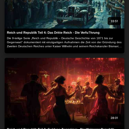
33:51
Reich und Republik Teil 4: Das Dritte Reich - Die Verfu?hrung
Die 9-teilige Serie „Reich und Republik – Deutsche Geschichte von 1871 bis zur
Gegenwart" dokumentiert mit einzigartigen Aufnahmen die Zeit von der Gründung des
Zweiten Deutschen Reiches unter Kaiser Wilhelm und seinem Reichskanzler Bismarck
1871, die Wilhelminische Zeit, die Ereignisse der Zeit, aber auch das alltägliche
Leben, Kunst und Kultur, Sport, Persönlichkeiten, Wirtschaft und Wissenschaft.
28:01