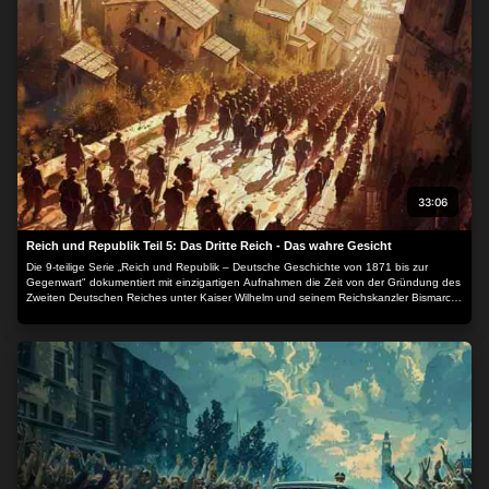
33:06
Reich und Republik Teil 5: Das Dritte Reich - Das wahre Gesicht
Die 9-teilige Serie „Reich und Republik – Deutsche Geschichte von 1871 bis zur
Gegenwart" dokumentiert mit einzigartigen Aufnahmen die Zeit von der Gründung des
Zweiten Deutschen Reiches unter Kaiser Wilhelm und seinem Reichskanzler Bismarck
1871, die Wilhelminische Zeit, die Ereignisse der Zeit, aber auch das alltägliche
Leben, Kunst und Kultur, Sport, Persönlichkeiten, Wirtschaft und Wissenschaft.