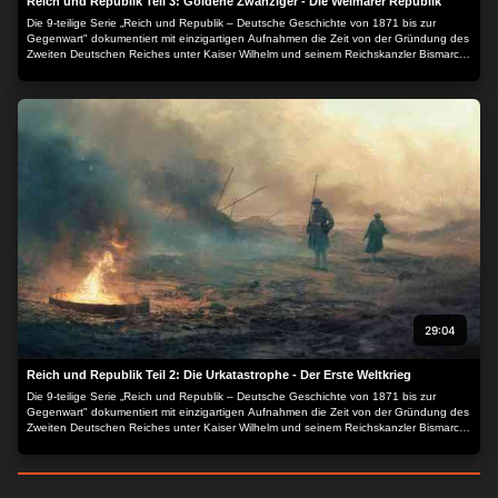
Reich und Republik Teil 3: Goldene Zwanziger - Die Weimarer Republik
Die 9-teilige Serie „Reich und Republik – Deutsche Geschichte von 1871 bis zur
Gegenwart" dokumentiert mit einzigartigen Aufnahmen die Zeit von der Gründung des
Zweiten Deutschen Reiches unter Kaiser Wilhelm und seinem Reichskanzler Bismarck
1871, die Wilhelminische Zeit, die Ereignisse der Zeit, aber auch das alltägliche
Leben, Kunst und Kultur, Sport, Persönlichkeiten, Wirtschaft und Wissenschaft.
29:04
Reich und Republik Teil 2: Die Urkatastrophe - Der Erste Weltkrieg
Die 9-teilige Serie „Reich und Republik – Deutsche Geschichte von 1871 bis zur
Gegenwart" dokumentiert mit einzigartigen Aufnahmen die Zeit von der Gründung des
Zweiten Deutschen Reiches unter Kaiser Wilhelm und seinem Reichskanzler Bismarck
1871, die Wilhelminische Zeit, die Ereignisse der Zeit, aber auch das alltägliche
Leben, Kunst und Kultur, Sport, Persönlichkeiten, Wirtschaft und Wissenschaft.