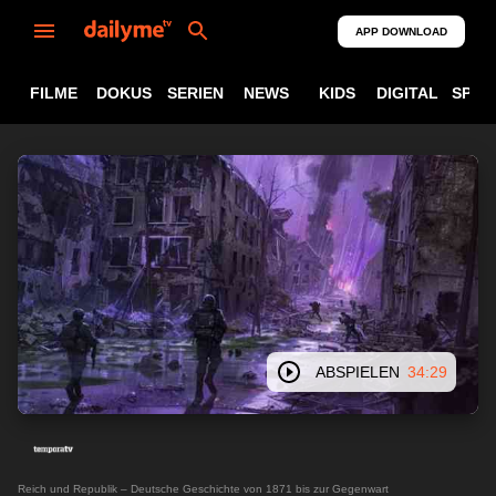
APP DOWNLOAD
FILME
DOKUS
SERIEN
NEWS
KIDS
DIGITAL
SPOR
ABSPIELEN
34:29
Reich und Republik – Deutsche Geschichte von 1871 bis zur Gegenwart