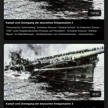
1:07:02
Kampf und Untergang der deutschen Kriegsmarine 2
"Ozeanischer Zufuhrskrieg" Schwerer Kreuzer "Admiral Scheer" im Indischen Ozean -
"U46" unter Kapitänsleutnant Endrass auf Feindfahrt - Schwerer Kreuzer "Admiral
Hipper" im Atlantikeinsatz - Großserienbau von Unterseebooten - Unternehmen
"Berlin": die Schlachtschiffe "Scharnhorst" und "Gneisenau" im Atlantik - Hilfskreuzer
"Atlantis" auf allen Ozeanen - Unternehmen "Rheinübung": Schlachtschiff "Bismarck"
und Schwerer Kreuzer "Prinz Eugen" im Atlantikeinsatz - Unterseebootstützpunkt in
Frankreich - Operation "Paukenschlag": der Angriff auf die US Versorgungswege -
Heimkehr von Kapitänleutnant Kretschmer mit beschädigtem Boot - Einlaufen eines
Unterseeboottankers - Hilfskreuzer "Thor" in Japan - Korvetten-Kapitän Lüth kommt
von Feindfahrt zurück.
52:37
Kampf und Untergang der deutschen Kriegsmarine 3