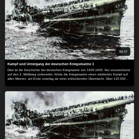
52:17
Kampf und Untergang der deutschen Kriegsmarine 1
Dies ist die Geschichte der deutschen Kriegmarine von 1935-1945. Nur unzureichend
auf den 2. Weltkrieg vorbereitet, führte die Kriegsmarine einen erbitterten Kampf auf
allen Meeren, am Ende unterlag sie einer erdrückenden Übermacht. Über 120.000
Marinesoldaten kehrten nicht zurück, darunter auch viele Berichterstatter, denen wir
die hier gezeigten Aufnahmen verdanken. Sie alle hatten auf ihre politische Führung
so wenig Einlusss wie die Soldaten ihrer Gegner auf deren Führung. Unser Bericht
gibt im Wesentlichen Originalkommentare und -bilder wieder: sie ist unerläßlich, wenn
der Geist jener Epoche und das daraus hervorgegangene Geschehen sowie die
Einsatzbereitschaft und der Opfermut jener Männer verstanden werden wollen.