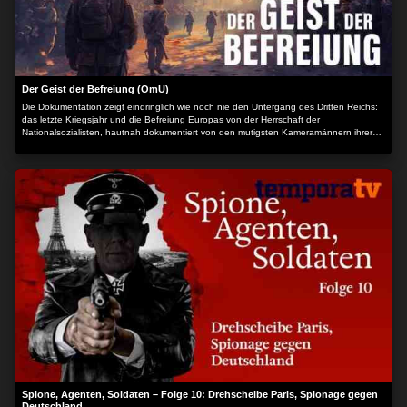
Der Geist der Befreiung (OmU)
Die Dokumentation zeigt eindringlich wie noch nie den Untergang des Dritten Reichs:
das letzte Kriegsjahr und die Befreiung Europas von der Herrschaft der
Nationalsozialisten, hautnah dokumentiert von den mutigsten Kameramännern ihrer
Zeit und einzigartig aufbereitet. Es ist die authentischste Dokumentation über den Fall
Hitler-Deutschlands, über neunzig Minuten brillantes HD-Farbmaterial mit
eindrucksvollen Originalkommentaren aus der Zeit. Der Inhalt wird bereitgestellt von:
PLAION PICTURES GmbH, Lochhamer Str. 9, 82152 Planegg/München
Spione, Agenten, Soldaten – Folge 10: Drehscheibe Paris, Spionage gegen
Deutschland