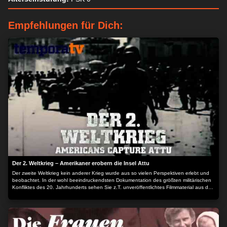
Empfehlungen für Dich:
Der 2. Weltkrieg – Amerikaner erobern die Insel Attu
Der zweite Weltkrieg kein anderer Krieg wurde aus so vielen Perspektiven erlebt und
beobachtet. In der wohl beeindruckendsten Dokumentation des größten militärischen
Konfliktes des 20. Jahrhunderts sehen Sie z.T. unveröffentlichtes Filmmaterial aus den
unterschiedlichsten Archiven der ganzen Welt. Von den pazifischen Inseln bis zum
eisigen Sibirien, Aufstieg und Fall von Adolf Hitler, von der Kriegsmaschinerie, den
Helden und Schicksalen berichtet diese einmalige Dokumentation. Auf über 30
Stunden erleben Sie packendes Originalmaterial. Ein Muss für alle, die es miterlebt
haben und alle diejenigen, die den Opfern gedenken wollen. Der Inhalt wird