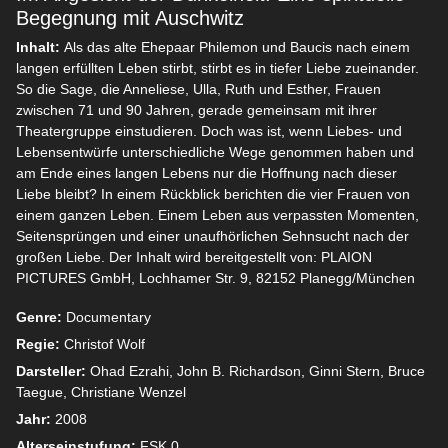
Begegnung mit Auschwitz
Inhalt:
Als das alte Ehepaar Philemon und Baucis nach einem
langen erfüllten Leben stirbt, stirbt es in tiefer Liebe zueinander.
So die Sage, die Anneliese, Ulla, Ruth und Esther, Frauen
zwischen 71 und 90 Jahren, gerade gemeinsam mit ihrer
Theatergruppe einstudieren. Doch was ist, wenn Liebes- und
Lebensentwürfe unterschiedliche Wege genommen haben und
am Ende eines langen Lebens nur die Hoffnung nach dieser
Liebe bleibt? In einem Rückblick berichten die vier Frauen von
einem ganzen Leben. Einem Leben aus verpassten Momenten,
Seitensprüngen und einer unaufhörlichen Sehnsucht nach der
großen Liebe. Der Inhalt wird bereitgestellt von: PLAION
PICTURES GmbH, Lochhamer Str. 9, 82152 Planegg/München
Genre:
Documentary
Regie:
Christof Wolf
Darsteller:
Ohad Ezrahi, John B. Richardson, Ginni Stern, Bruce
Taegue, Christiane Wenzel
Jahr:
2008
Alterseinstufung:
FSK 0