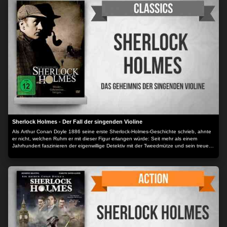
Drogengeschäften auffliegen zu lassen. Dass es sich bei diesem Deal um ein „Do-or-
Die“-Job handelt ist allen bewusst, denn die Drogenmafia versteht keinen Spaß. Um
das Vertrauen des ebenso mächtigen wie gewalttätigen Drogenboss Carlos Huerta zu
gewinnen muss Jack eine Ladung Drogen durch die Meerenge zwischen Kuba und
Yucatan, genannt „The Eye“, bringen. Hier sind die Polizei und das Militär stets
präsent. Jack nimmt das Risiko auf sich, denn Carlos versorgt Frank mit Drogen und
wird somit zum Ziel für Jacks Auftrag. Aber die Gangster kommen ihm auf die Schliche
und ihm bleibt nur noch die Flucht in den mexikanischen Dschungel…Action on Film
International Film Festival USA 2011 – Best Director, Best Supporting Actor Der Inhalt
wird bereitgestellt von: PLAION PICTURES GmbH, Lochhamer Str. 9, 82152
Planegg/München
Sherlock Holmes - Der Fall der singenden Violine
Als Arthur Conan Doyle 1886 seine erste Sherlock-Holmes-Geschichte schrieb, ahnte
er nicht, welchen Ruhm er mit dieser Figur erlangen würde: Seit mehr als einem
Jahrhundert faszinieren der eigenwillige Detektiv mit der Tweedmütze und sein treuer
Begleiter Dr. Watson die Fans überall auf dieser Welt.