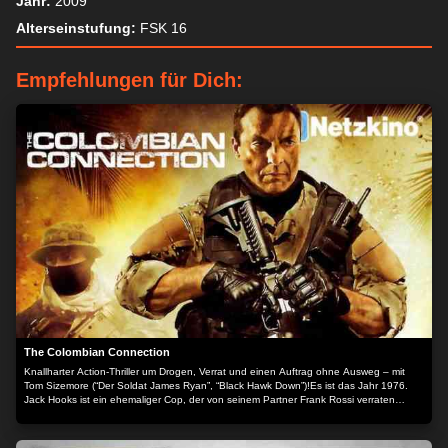
Jahr:
2009
Alterseinstufung:
FSK 16
Empfehlungen für Dich:
The Colombian Connection
Knallharter Action-Thriller um Drogen, Verrat und einen Auftrag ohne Ausweg – mit
Tom Sizemore (“Der Soldat James Ryan”, “Black Hawk Down”)!Es ist das Jahr 1976.
Jack Hooks ist ein ehemaliger Cop, der von seinem Partner Frank Rossi verraten
wurde und für ein Verbrechen, mit dem er nichts zu tun hatte, in den Knast soll. Die
DEA jedoch weiß, dass er zu Unrecht verurteilt wurde und bietet ihm einen Deal an: Er
wird begnadigt, wenn er dabei hilft, seinen alten Freund Frank bei dessen