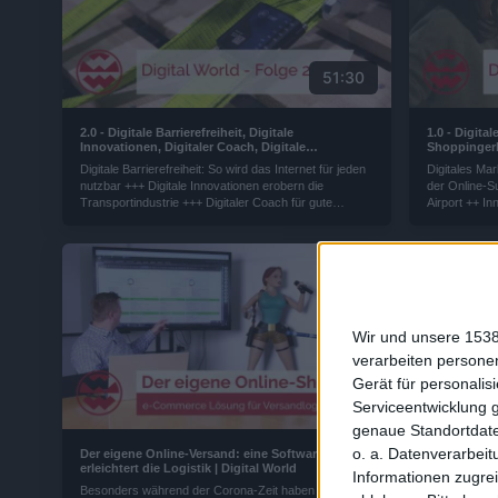
51:30
2.0 - Digitale Barrierefreiheit, Digitale
1.0 - Digita
Innovationen, Digitaler Coach, Digitale
Shoppingerl
Reputation, Digitaler Datenverlust | Digital World
Einkauf im I
Digitale Barrierefreiheit: So wird das Internet für jeden
Digitales Ma
nutzbar +++ Digitale Innovationen erobern die
der Online-S
Transportindustrie +++ Digitaler Coach für gute
Airport ++ I
Arbeitsatmosphäre +++ Digitale Reputation so wichtig
minderwertig
wie nie +++ Digitaler Datenverlust: Datenretter, die
der Einkauf i
Superhelden des 21. Jahrhunderts.
Angebot ver
Wir und unsere 1538
verarbeiten persone
Gerät für personali
7:32
Serviceentwicklung 
genaue Standortdate
o. a. Datenverarbeit
Der eigene Online-Versand: eine Software
Google & C
erleichtert die Logistik | Digital World
in den Such
Informationen zugrei
Besonders während der Corona-Zeit haben viele
Egal ob Klam