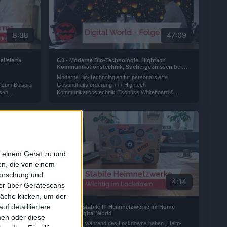
8:38
47:09
lisierte
6.0 - Moderne Bio-Technologie, Hightech
Kommunikationstechnik, Suchergebnissen bei
Google, Virtuelle Produktentwicklung, Der eigene
Moderne Bio-Technologien für personalisierte
Online-Versand | Digital World
 Zum Beispiel
Gesundheitsförderung +++ Hightech
ssen
Kommunikationstechnik: Tschüss Whiteboard &
 – so denn
Flipchart +++ So landen Unternehmen ganz oben in
ank soll bei
den Suchergebnissen bei Google +++ Virtuelle
g helfen...
Produktentwicklung spart Zeit und Material +++ Der
eigene Online-Versand: Software erleichtert die
Logistik einem Onlineshop.
f einem Gerät zu und
n, die von einem
forschung und
9:37
4:14
ner über Gerätescans
äche klicken, um der
f detailliertere
ality
Tipps für stabile IT-Heimnetzwerke im Home
Office | Digital World
men oder diese
tten wir
Besonders während des Lockdowns haben „Heim-