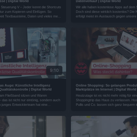
se | Digital World
Datenverkauf | Digital World
 Steuerung V – Jeder kennt die Shortcuts
Wir alle haben kostenlose Apps auf dem
atur zum Kopieren und Einfügen. So
Doch sind diese wirklich kostenlos? Die
eit Textbausteine, Daten und vieles mehr
erfolgt meist im Austausch gegen unsere
s andere Dokument kopiert. Was viele
mit diesen lässt sich gut Geld verdienen.
 wissen, diese sich wiederholenden
Entwickler will unsere Nutzerdaten schü
sen sich smart automatisieren...
programmiert Apps, bei denen die eigen
nur auf dem eigenen Smartphone bleiben.
9:10
as Auge: Künstliche Intelligenz
Online Shopping: So gelangen Produk
alitätskontrolle | Digital World
Marktplätze im Internet | Digital World
am Fließband sitzen und Waren
Heutzutage ist es nicht mehr nötig für ei
 – das ist nicht nur eintönig, sondern auch
Shoppingtrip das Haus zu verlassen. Hose
Ein junges Entwicklerteam hat eine
Pullis und Co. lassen sich ganz bequem 
telligenz so programmiert, dass sie
Wide Web bestellen und bis vor die eige
ern kann, die diese Fließbandarbeit
liefern. Wer im digitalen Zeitalter als Mar
 und das außerordentlich präzise...
interanationalen Markt bestehen möchte,
anpassen. Doch das ist oft einfacher ges
getan...