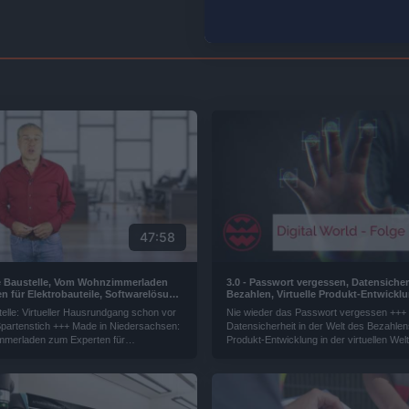
47:58
ale Baustelle, Vom Wohnzimmerladen
3.0 - Passwort vergessen, Datensiche
n für Elektrobauteile, Softwarelösung
Bezahlen, Virtuelle Produkt-Entwicklu
nehmen beim Umstieg, Künstliche
Digitales Banking, Personalisierte Medi
telle: Virtueller Hausrundgang schon vor
Nie wieder das Passwort vergessen +++
unterstützt Käufer im Internet,
World
partenstich +++ Made in Niedersachsen:
Datensicherheit in der Welt des Bezahle
Software schützt Firmen vor
merladen zum Experten für
Produkt-Entwicklung in der virtuellen Wel
fen | Digital Wor
e +++ Auf ins digitale Zeitalter:
Digitales Banking für Geschäftskunden +
ng hilft Unternehmen beim Umstieg +++
Personalisierte Medizin dank künstlicher I
ng: Künstliche Intelligenz unterstützt
ernet +++ Cyberkriminalität: Innovative
ützt Firmen vor Hackerangriffen.