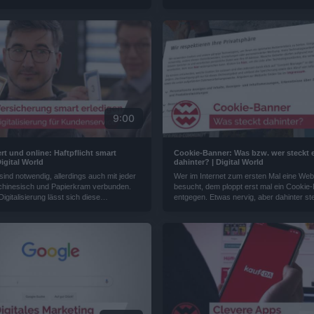
se zu meistern und unterstützt dabei
Finanzierungsprozessen +++ Schneller e
rbeitnehmer auf ihrem Weg in die neue
Supermarkt dank einer neuen App fürs 
lt...
+++ Wie landen Produkte auf Shopping-P
+++ So funktionierts: Vermögensverwaltu
Jedermann +++ Eine App für unsere Identi
Zukunftstechnologie erforscht eine Bank.
9:00
rt und online: Haftpflicht smart
Cookie-Banner: Was bzw. wer steckt e
Digital World
dahinter? | Digital World
 sind notwendig, allerdings auch mit jeder
Wer im Internet zum ersten Mal eine Web
hinesisch und Papierkram verbunden.
besucht, dem ploppt erst mal ein Cookie
igitalisierung lässt sich diese
entgegen. Etwas nervig, aber dahinter ste
Arbeit, aber smart erledigen.
mehr - deshalb lohnt sich das genaue L
eine Unternehmen können so ihre
geht um unsere digitalen Daten…
pazitäten für die wirklichen Visionen