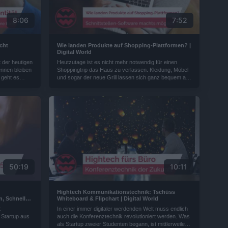
8:06
7:52
scht
Wie landen Produkte auf Shopping-Plattformen? |
Digital World
t der heutigen
Heutzutage ist es nicht mehr notwendig für einen
ennen bleiben
Shoppingtrip das Haus zu verlassen. Kleidung, Möbel
 geht es
und sogar der neue Grill lassen sich ganz bequem auf
er
Amazon, eBay und Co. bestellen. Aber wie landen
n
eigentlich die ganzen Produkte auf den großen
ien und
Shopping-Plattformen? Ein Unternehmen aus Berlin
hilft Händlern dabei mit ihren Produkten mehr
potenzielle Käufer zu erreichen...
50:19
10:11
Hightech Kommunikationstechnik: Tschüss
, Schneller
Whiteboard & Flipchart | Digital World
len-Software
t
In einer immer digitaler werdenden Welt muss endlich
ng für
 Startup aus
auch die Konferenztechnik revolutioniert werden. Was
Digital
als Startup zweier Studenten begann, ist mittlerweile