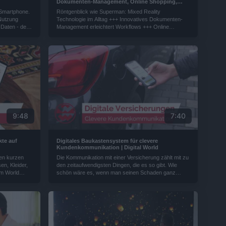
Dokumenten-Management, Online Shopping,
Künstliche Intelligenz, Clevere
 Smartphone.
Röntgenblick wie Superman: Mixed Reality
Kundenkommunikation | Digital World
 Nutzung
Technologie im Alltag +++ Innovatives Dokumenten-
 Daten - denn
Management erleichtert Workflows +++ Online
 Ein App-
Shopping: So gelangen Produkte auf Marktplätze im
tzen und
Internet +++ Besser als das Auge: Künstliche
en Daten auch
Intelligenz übernimmt Qualitätskontrolle +++ Digitales
..
Baukastensystem für clevere Kundenkommunikation.
9:48
7:40
te auf
Digitales Baukastensystem für clevere
Kundenkommunikation | Digital World
nen kurzen
Die Kommunikation mit einer Versicherung zählt mit zu
n, Kleider,
den zeitaufwendigsten Dingen, die es so gibt. Wie
im World
schön wäre es, wenn man seinen Schaden ganz
ne Haustür
unkompliziert und schnell in der Mittagspause,
ke auf dem
zwischendurch in der Bahn oder abends auf dem Sofa
 muss sich
erledigen könnte. Und dann auch noch sofort
agt als
Feedback der Versicherung erhält. Ein Start-up schafft
genau das und macht so Versicherungen digital und
Kunden zufriedener.