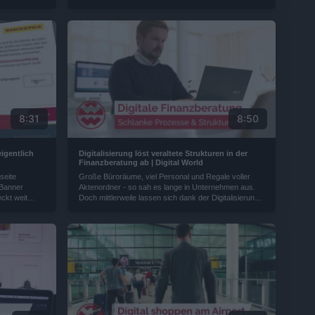
inkaufen im
zu einer Unternehmensgruppe gewachsen. Von
Smartphone
hochmoderner Projektionstechnik über
lattformen?
Videokonferenzsysteme, visuelle Produkte, interaktive
ng für
Smart Work Systeme oder Heimkinos - über 10.000
tät - diese
Hightech Produkte lassen keine Wünsche mehr offen.
8:31
8:50
igentlich
Digitalisierung löst veraltete Strukturen in der
Finanzberatung ab | Digital World
seite
Große Büroräume, viel Personal und Regale voller
-Banner
Aktenordner - so sah es lange in Unternehmen aus.
ckt weit
Doch mittlerweile lassen sich dank der Digitalisierung
esen. Denn es
viele Strukturen und Prozesse schlanker gestalten –
und davon profitieren auch die Kunden. Wie in der
Finanzbranche...