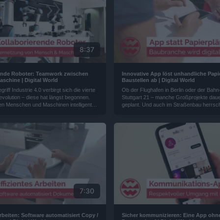
8:37
ende Roboter: Teamwork zwischen
Innovative App löst unhandliche Papi
schine | Digital World
Baustellen ab | Digital World
riff Industrie 4.0 verbirgt sich die vierte
Ob der Flughafen in Berlin oder der Bah
Revolution – diese hat längst begonnen.
Stuttgart 21 – manche Großprojekte daue
en Menschen und Maschinen intelligent
geplant. Und auch im Straßenbau herrsch
n Unternehmen aus Dänemark will die
und Zeit ist bekanntlich Geld. Mit einer i
nologie allen zugänglich machen...
will nun ein Unternehmen die Baubranche
zu machen...
7:30
arbeiten: Software automatisiert Copy /
Sicher kommunizieren: Eine App ohn