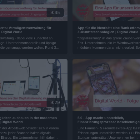
9:45
ierts: Vermögensverwaltung für
App für die Identität: eine Bank erfor
 Digital World
Zukunftstechnologien | Digital World
waltung - dabei viele zunächst an
"Digitalisierung“ ist das große Zauberwor
räge, Unternehmensanteile und üppige
Zeit. Unternehmen, die im Wettbewerbsr
 die gemanagt werden wollen. Rund 3
möchten, kommen daran nicht vorbei. So
o verwaltet die Investmentbranche in
auch den Banken. Mitten in den Frankfurt
 Jetzt gibt es die Vermögensverwaltung
Hochhausschluchten forscht seit 2014 ei
n...
Unternehmen rund um Zukunftstechnolog
Innovationen...
9:29
gkeiten ausbauen in der modernen
5.0 - App macht unsterblich,
| Digital World
Finanzierungsprozesse beschleunigen
einkaufen im Supermarkt, Schnittstel
 der Arbeitswelt befindet sich in vollem
Eine Familien- & Freundeskreis-App läss
für Online Shops, Vermögensverwaltu
ezu jeder Branche halten digitale
Erinnerungen unsterblich werden +++ Ein
Jedermann, App für unsere Identität | 
 Einzug. Ein Unternehmen hilft dabei
Stuttgart unterstützt Unternehmen bei
World