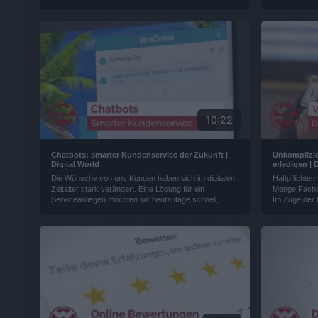
Direkt am Marienplatz befindet sich eines der
diese Prozes
spannendsten Finanzinnovations-Startups Europas,
Firmen und A
das Unternehmen bei der Finanzierung einer Idee,
Wirtschaftswe
einer Geschäftsfeld-Erweiterung oder eines
Großprojektes unterstützt und die Abläufe
beschleunigt - möglich machen das digitale
Prozesse...
10:22
Chatbots: smarter Kundenservice der Zukunft |
Unkomplizie
Digital World
erledigen | 
Die Wünsche von uns Kunden haben sich im digitalen
Haftpflichten
Zeitalter stark verändert. Eine Lösung für ein
Menge Fachc
Serviceanliegen möchten wir heutzutage schnell,
Im Zuge der D
unkompliziert und rund um die Uhr bekommen.
unangenehme 
Unternehmen setzen deshalb vermehrt auf Chatbots...
Besonders kl
Mitarbeiterka
nutzen...