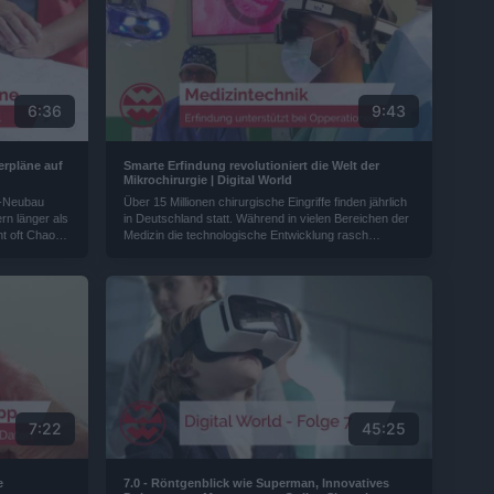
6:36
9:43
erpläne auf
Smarte Erfindung revolutioniert die Welt der
Mikrochirurgie | Digital World
n-Neubau
Über 15 Millionen chirurgische Eingriffe finden jährlich
rn länger als
in Deutschland statt. Während in vielen Bereichen der
t oft Chaos -
Medizin die technologische Entwicklung rasch
nnovativen App
vorangeschritten ist, wurde die Modernisierung von
 produktiver
Operationsmikroskopen lange vernachlässigt. Eine
Erfindung aus Österreich ändert das...
7:22
45:25
e
7.0 - Röntgenblick wie Superman, Innovatives