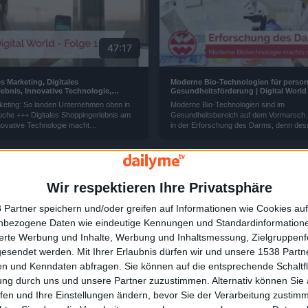
47:17
les Marketing, Digitales
Moderne Bio-Technologien für persona
ebnis, Innovative Technologie,
Gesundheitsförderung | Digital World
nternet, Clevere App | Digital World
rketing: So landen Unternehmen oben in
Moderne Bio-Technologien sind im
uche +++ Digitales Shoppingerlebnis am
Gesundheitsbereich auf dem Vormarsch.
nnovative Technologie macht
in der Erforschung des Darms, denn de
en Marmor nutzbar +++ So funktioniert
Bakterien sorgen für unser Wohlbefinden
m Internet +++ Clevere App lässt uns kein
sie im Gleichgewicht sind. Eine Wissensb
passen.
der personalisierten Gesundheitsförderun
Wir respektieren Ihre Privatsphäre
 Partner speichern und/oder greifen auf Informationen wie Cookies au
nbezogene Daten wie eindeutige Kennungen und Standardinformatione
sierte Werbung und Inhalte, Werbung und Inhaltsmessung, Zielgruppen
11:37
gesendet werden.
Mit Ihrer Erlaubnis dürfen wir und unsere 1538 Part
n und Kenndaten abfragen. Sie können auf die entsprechende Schaltfl
ung durch uns und unsere Partner zuzustimmen. Alternativ können Sie au
o: So landen Unternehmen ganz oben
Röntgenblick wie Superman: Mixed Re
ergebnissen | Digital World
Technologie im Alltag | Digital World
fen und Ihre Einstellungen ändern, bevor Sie der Verarbeitung zustim
otten, Küchenutensilien oder Katzenfutter
Einen Röntgenblick wie Superman, den hä