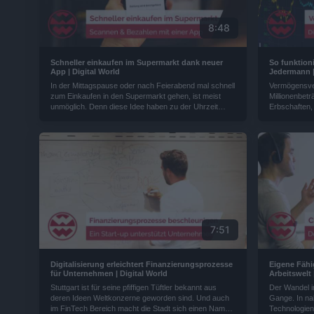
8:48
Schneller einkaufen im Supermarkt dank neuer
So funktion
App | Digital World
Jedermann |
In der Mittagspause oder nach Feierabend mal schnell
Vermögensver
zum Einkaufen in den Supermarkt gehen, ist meist
Millionenbet
unmöglich. Denn diese Idee haben zu der Uhrzeit
Erbschaften,
auch viele andere. Mit Hilfe des Smartphones und
Billionen Eur
einer App will ein österreichisches Unternehmen das
Deutschland.
Einkaufserlebnis im Supermarkt optimieren...
für Jederman
7:51
Digitalisierung erleichtert Finanzierungsprozesse
Eigene Fähi
für Unternehmen | Digital World
Arbeitswelt 
Stuttgart ist für seine pfiffigen Tüftler bekannt aus
Der Wandel in
deren Ideen Weltkonzerne geworden sind. Und auch
Gange. In nah
im FinTech Bereich macht die Stadt sich einen Namen.
Technologien