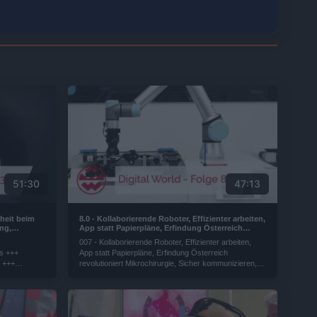
51:30
47:13
rheit beim
8.0 - Kollaborierende Roboter, Effizienter arbeiten,
ng,
App statt Papierpläne, Erfindung Österreich
zin | Digital
revolutioniert Mikrochirurgie, Sicher
007 - Kollaborierende Roboter, Effizienter arbeiten,
kommunizieren, Künstliche Intelligenz im Alltag |
ns +++
App statt Papierpläne, Erfindung Österreich
Digital World
t +++
revolutioniert Mikrochirurgie, Sicher kommunizieren,
++
Künstliche Intelligenz im Alltag| Digital World
ntelligenz.?