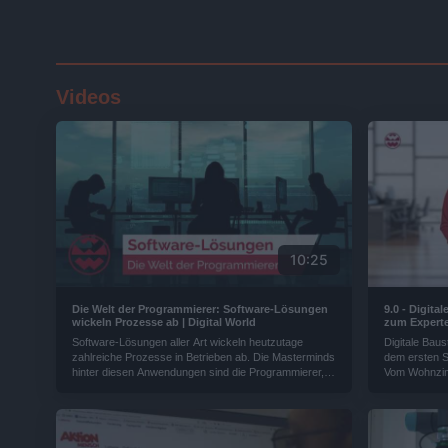
Videos
10:25
Die Welt der Programmierer: Software-Lösungen
9.0 - Digit
wickeln Prozesse ab | Digital World
zum Experte
hilft Unter
Software-Lösungen aller Art wickeln heutzutage
Digitale Baus
Intelligenz 
zahlreiche Prozesse in Betrieben ab. Die Masterminds
dem ersten S
Innovative 
hinter diesen Anwendungen sind die Programmierer,
Vom Wohnzim
Hackerangrif
die oft nur im Hintergrund tätig sind - aber ohne deren
Elektrobauteil
Entwicklungen vieles nicht funktionieren würde...
Softwarelösu
Online Shoppi
Käufer im Int
Software sch