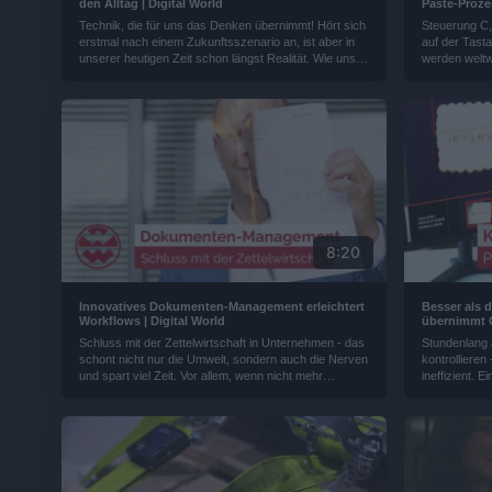
den Alltag | Digital World
Paste-Prozes
Technik, die für uns das Denken übernimmt! Hört sich
Steuerung C,
erstmal nach einem Zukunftsszenario an, ist aber in
auf der Tast
unserer heutigen Zeit schon längst Realität. Wie uns
werden weltw
künstliche Intelligenz im Alltag unterstützen kann, zeigt
von einem in
ein junges Unternehmen aus Berlin...
jedoch nicht
Prozesse las
8:20
Innovatives Dokumenten-Management erleichtert
Besser als d
Workflows | Digital World
übernimmt Qu
Schluss mit der Zettelwirtschaft in Unternehmen - das
Stundenlang 
schont nicht nur die Umwelt, sondern auch die Nerven
kontrollieren
und spart viel Zeit. Vor allem, wenn nicht mehr
ineffizient. 
unzählige Kopien für jede Abteilung gemacht werden
Künstliche In
müssen. Ein ehemaliger Beamter hat das Problem
Kameras steu
erkannt und eine Software entwickelt, die Dokumente
übernehmen -
nicht nur digitalisiert, sondern auch durchsuchbar
macht...