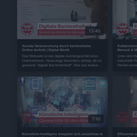
13:40
Soziale Verantwortung durch barrierefreien
Kollaborier
Online-Auftritt | Digital World
Mensch & Ma
Eine Webseite ist das digitale Aushängeschild eines
Unter dem Beg
Unternehmens. Heutzutage besonders wichtig: die so
industrielle 
genannte "digitale Barrierefreiheit". Was das bedeutet,
Hierbei werd
haben wir uns bei einem Besuch eines Unternehmens
vernetzt. Ei
in Kopenhagen zeigen lassen und erfahren, wie eine
Roboter-Tech
Zukunft aussieht in der alle Menschen gleichermaßen
das Internet nutzen können...
7:10
Künstliche Intelligenz integriert sich unsichtbar in
Effizienter 