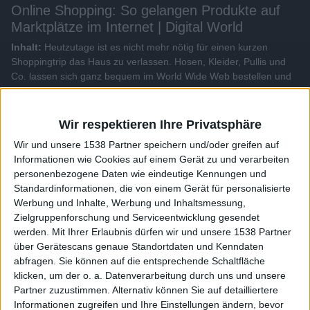
Online Shopping: So gelangen Produkte auf
Marktplätze im Internet | Digital World
Inhalt:
Heutzutage ist es nicht mehr nötig für einen kurzen
Shoppingtrip das Haus zu verlassen. Hosen, Kleider, Pullis und
Co. lassen sich ganz bequem im World Wide Web bestellen und
bis vor die eigene Haustür liefern. Wer im digitalen Zeitalter als
Marke auf dem interanationalen Markt bestehen möchte, muss
sich anpassen. Doch das ist oft einfacher gesagt als getan...
Wir respektieren Ihre Privatsphäre
Wir und unsere 1538 Partner speichern und/oder greifen auf
Alle Videos der Sendung
Informationen wie Cookies auf einem Gerät zu und verarbeiten
personenbezogene Daten wie eindeutige Kennungen und
Standardinformationen, die von einem Gerät für personalisierte
Weitere Videos dieser Sendung
Werbung und Inhalte, Werbung und Inhaltsmessung,
Zielgruppenforschung und Serviceentwicklung gesendet
werden.
Mit Ihrer Erlaubnis dürfen wir und unsere 1538 Partner
über Gerätescans genaue Standortdaten und Kenndaten
abfragen. Sie können auf die entsprechende Schaltfläche
klicken, um der o. a. Datenverarbeitung durch uns und unsere
Partner zuzustimmen. Alternativ können Sie auf detailliertere