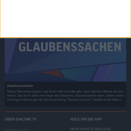
technischen Errungenschaften. Wir stellen innovative Konzepte vor, treffen Experten
in Talks und zeigen, wie Franchise-Systeme Jungunternehmern den Traum von der
Selbstständigkeit erfüllen.
Glaubenssachen
Worauf Menschen bauen, was ihnen Halt und Hilfe gibt, nach welchen Werten sie sich
richten, das ist für viele eine Frage des Glaubens, Glaubenssache eben. Jeden ersten
Sonntag im Monat gibt die Kirchensendung "Glaubenssachen" Einblick in die Welt des
Glaubens.
ÜBER DAILYME TV
HOLE DIR DIE APP
MEHR INHALTE INKLUSIVE,
DATENSCHUTZ