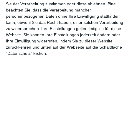
Informationen zugreifen und Ihre Einstellungen ändern, bevor
Sie der Verarbeitung zustimmen oder diese ablehnen.
Bitte
beachten Sie, dass die Verarbeitung mancher
personenbezogenen Daten ohne Ihre Einwilligung stattfinden
7:40
kann, obwohl Sie das Recht haben, einer solchen Verarbeitung
zu widersprechen. Ihre Einstellungen gelten lediglich für diese
Digitales Baukastensystem für clevere Kundenkommunikation | Digital
Website. Sie können Ihre Einstellungen jederzeit ändern oder
World
Ihre Einwilligung widerrufen, indem Sie zu dieser Website
Die Kommunikation mit einer Versicherung zählt mit zu den zeitaufwendigsten Dingen,
zurückkehren und unten auf der Webseite auf die Schaltfläche
die es so gibt. Wie schön wäre es, wenn man seinen Schaden ganz unkompliziert und
schnell in der Mittagspause, zwischendurch in der Bahn oder abends auf dem Sofa
"Datenschutz" klicken.
erledigen könnte. Und dann auch noch sofort Feedback der Versicherung erhält. Ein
Start-up schafft genau das und macht so Versicherungen digital und Kunden
zufriedener.
51:30