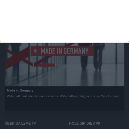
culture. Prepare to enter the Conflict Zone.
Made in Germany
Wirtschaft hautnah erleben - Packende Wirtschaftsreportagen aus der Mitte Europas.
ÜBER DAILYME TV
HOLE DIR DIE APP