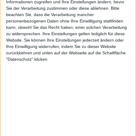
Informationen zugreifen und Ihre Einstellungen ändern, bevor
Sie der Verarbeitung zustimmen oder diese ablehnen.
Bitte
beachten Sie, dass die Verarbeitung mancher
personenbezogenen Daten ohne Ihre Einwilligung stattfinden
kann, obwohl Sie das Recht haben, einer solchen Verarbeitung
51:30
zu widersprechen. Ihre Einstellungen gelten lediglich für diese
Website. Sie können Ihre Einstellungen jederzeit ändern oder
2.0 - Digitale Barrierefreiheit, Digitale Innovationen, Digitaler Coach, Digitale
Ihre Einwilligung widerrufen, indem Sie zu dieser Website
Reputation, Digitaler Datenverlust | Digital World
zurückkehren und unten auf der Webseite auf die Schaltfläche
Digitale Barrierefreiheit: So wird das Internet für jeden nutzbar +++ Digitale
Innovationen erobern die Transportindustrie +++ Digitaler Coach für gute
"Datenschutz" klicken.
Arbeitsatmosphäre +++ Digitale Reputation so wichtig wie nie +++ Digitaler
Datenverlust: Datenretter, die Superhelden des 21. Jahrhunderts.
47:17