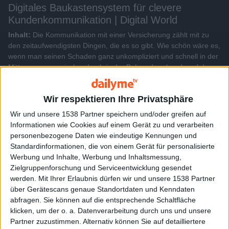
Digitales Baukastensystem für clevere
Kundenkommunikation | Digital World
Inhalt:
Die Kommunikation mit einer Versicherung zählt mit zu
den zeitaufwendigsten Dingen, die es so gibt. Wie schön wäre es,
wenn man seinen Schaden ganz unkompliziert und schnell in der
Mittagspause, zwischendurch in der Bahn oder abends auf dem
Sofa erledigen könnte. Und dann auch noch sofort Feedback der
Versicherung erhält. Ein Start-up schafft genau das und macht so
Wir respektieren Ihre Privatsphäre
Versicherungen digital und Kunden zufriedener.
Wir und unsere 1538 Partner speichern und/oder greifen auf
Informationen wie Cookies auf einem Gerät zu und verarbeiten
Alle Videos der Sendung
personenbezogene Daten wie eindeutige Kennungen und
Standardinformationen, die von einem Gerät für personalisierte
Werbung und Inhalte, Werbung und Inhaltsmessung,
Weitere Videos dieser Sendung
Zielgruppenforschung und Serviceentwicklung gesendet
werden.
Mit Ihrer Erlaubnis dürfen wir und unsere 1538 Partner
über Gerätescans genaue Standortdaten und Kenndaten
abfragen. Sie können auf die entsprechende Schaltfläche
klicken, um der o. a. Datenverarbeitung durch uns und unsere
Partner zuzustimmen. Alternativ können Sie auf detailliertere