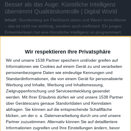
Besser als das Auge: Künstliche Intelligenz
übernimmt Qualitätskontrolle | Digital World
Inhalt:
Stundenlang am Fließband sitzen und Waren kontrollieren
– das ist nicht nur eintönig, sondern auch ineffizient. Ein junges
Entwicklerteam hat eine Künstliche Intelligenz so programmiert,
dass sie Kameras steuern kann, die diese Fließbandarbeit
übernehmen - und das außerordentlich präzise...
Wir respektieren Ihre Privatsphäre
Alle Videos der Sendung
Wir und unsere 1538 Partner speichern und/oder greifen auf
Informationen wie Cookies auf einem Gerät zu und verarbeiten
personenbezogene Daten wie eindeutige Kennungen und
Weitere Videos dieser Sendung
Standardinformationen, die von einem Gerät für personalisierte
Werbung und Inhalte, Werbung und Inhaltsmessung,
Zielgruppenforschung und Serviceentwicklung gesendet
werden.
Mit Ihrer Erlaubnis dürfen wir und unsere 1538 Partner
über Gerätescans genaue Standortdaten und Kenndaten
abfragen. Sie können auf die entsprechende Schaltfläche
klicken, um der o. a. Datenverarbeitung durch uns und unsere
Partner zuzustimmen. Alternativ können Sie auf detailliertere
Informationen zugreifen und Ihre Einstellungen ändern, bevor