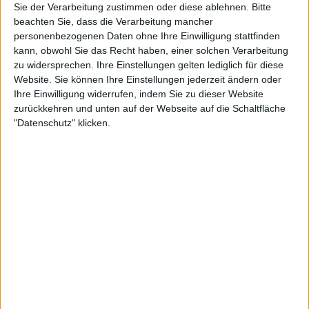
Sie der Verarbeitung zustimmen oder diese ablehnen.
Bitte
beachten Sie, dass die Verarbeitung mancher
personenbezogenen Daten ohne Ihre Einwilligung stattfinden
9:48
kann, obwohl Sie das Recht haben, einer solchen Verarbeitung
Online Shopping: So gelangen Produkte auf Marktplätze im Internet |
zu widersprechen. Ihre Einstellungen gelten lediglich für diese
Digital World
Website. Sie können Ihre Einstellungen jederzeit ändern oder
Heutzutage ist es nicht mehr nötig für einen kurzen Shoppingtrip das Haus zu
Ihre Einwilligung widerrufen, indem Sie zu dieser Website
verlassen. Hosen, Kleider, Pullis und Co. lassen sich ganz bequem im World Wide Web
bestellen und bis vor die eigene Haustür liefern. Wer im digitalen Zeitalter als Marke
zurückkehren und unten auf der Webseite auf die Schaltfläche
auf dem interanationalen Markt bestehen möchte, muss sich anpassen. Doch das ist
"Datenschutz" klicken.
oft einfacher gesagt als getan...
7:40
Digitales Baukastensystem für clevere Kundenkommunikation | Digital