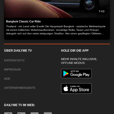
7:43
Bangkok Classic Car Ride
Thailand - ein Land voller Exotik! Die Hauptstadt Bangkok - asiatische Weltmetropole
mit einem höllischen Verkehrsaufkommen. Unzählige Roller, Taxen und Pickups
drängeln sich auf den meist vielspurigen Straßen. Hier einen gepflegten Oldtimer
fahren - der reinste Horror. Aber es gibt sie. Eine unerschrockene Gruppe von
Thailändern, die sich seit ein paar Jahren der Pflege und dem Erhalt alter Fahrzeugen
verschrieben hat. Die Communitiy ist noch klein, aber sie wächst.
ÜBER DAILYME TV
HOLE DIR DIE APP
MEHR INHALTE INKLUSIVE,
DATENSCHUTZ
OFFLINE-MODUS:
IMPRESSUM
AGB
UNTERNEHMENSSEITE
DAILYME TV IM WEB: