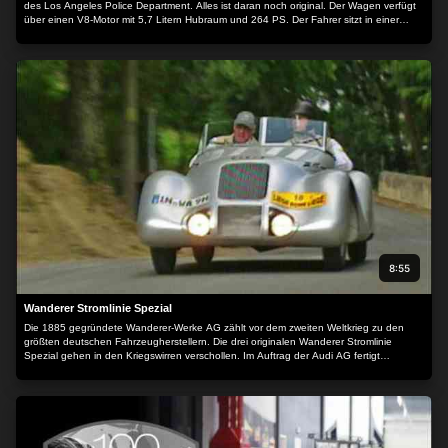
des Los Angeles Police Department. Alles ist daran noch original. Der Wagen verfügt
über einen V8-Motor mit 5,7 Litern Hubraum und 264 PS. Der Fahrer sitzt in einer
Kabine, die nur aus Plastikteilen zu bestehen scheint. Abgesehen von einer
Funkanlage und dem Warnlicht mit Sirene verfügt der Chevy über keinerlei
Sonderausstattung. Die bullige Karosserie wurde oft als "Wal" verspottet, aber der
Chevy Caprice erinnert viel eher an einen Hai.
8:55
Wanderer Stromlinie Spezial
Die 1885 gegründete Wanderer-Werke AG zählt vor dem zweiten Weltkrieg zu den
größten deutschen Fahrzeugherstellern. Die drei originalen Wanderer Stromlinie
Spezial gehen in den Kriegswirren verschollen. Im Auftrag der Audi AG fertigt
Restaurator Werner Zinke drei originalgetreue Nachbauten an.