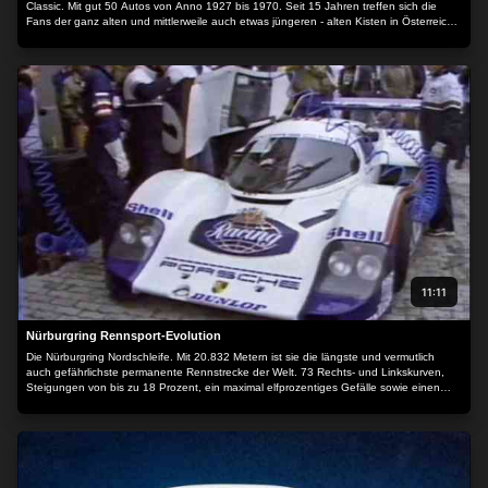
Classic. Mit gut 50 Autos von Anno 1927 bis 1970. Seit 15 Jahren treffen sich die
Fans der ganz alten und mittlerweile auch etwas jüngeren - alten Kisten in Österreich.
Die Fahrer wollen ihr Können beweisen und natürlich Spaß haben.
11:11
Nürburgring Rennsport-Evolution
Die Nürburgring Nordschleife. Mit 20.832 Metern ist sie die längste und vermutlich
auch gefährlichste permanente Rennstrecke der Welt. 73 Rechts- und Linkskurven,
Steigungen von bis zu 18 Prozent, ein maximal elfprozentiges Gefälle sowie einen
Höhenunterschied von rund 300 Metern machen sie einzigartig.