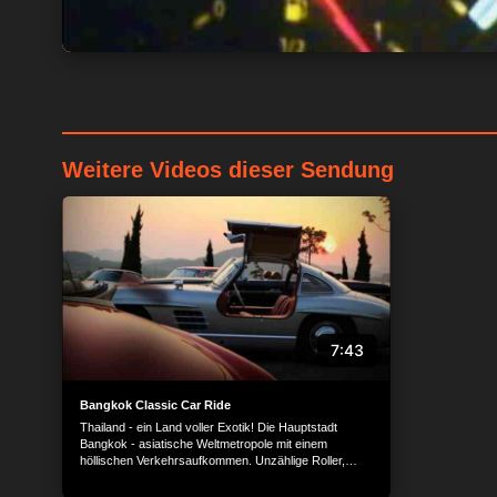
Weitere Videos dieser Sendung
7:43
Bangkok Classic Car Ride
Thailand - ein Land voller Exotik! Die Hauptstadt
Bangkok - asiatische Weltmetropole mit einem
höllischen Verkehrsaufkommen. Unzählige Roller,
Taxen und Pickups drängeln sich auf den meist
vielspurigen Straßen. Hier einen gepflegten Oldtimer