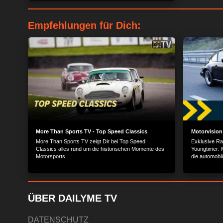
fahren - der reinste Horror. Aber es gibt sie. Eine
unerschrockene Gruppe von Thailändern, die sich seit
ein paar Jahren der Pflege und dem Erhalt alter
Empfehlungen für Dich:
Fahrzeugen verschrieben hat. Die Communitiy ist
noch klein, aber sie wächst.
More Than Sports TV - Top Speed Classics
Motorvision 
More Than Sports TV zeigt Dir bei Top Speed
Exklusive Rar
Classics alles rund um die historischen Momente des
Youngtimer:
Motorsports.
die automobi
und zeigt die
der Automobi
ÜBER DAILYME TV
DATENSCHUTZ