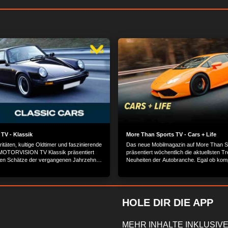
TV - Klassik
More Than Sports TV - Cars + Life
itäten, kultige Oldtimer und faszinierende
Das neue Mobilmagazin auf More Than S
 MOTORVISION TV Klassik präsentiert
präsentiert wöchentlich die aktuellsten T
len Schätze der vergangenen Jahrzehnte
Neuheiten der Autobranche. Egal ob kom
 Geschichte hinter den Erfolgsmodellen
Alltagshelden, windige City-Flitzer für den
lbranche.
Großstadtdschungel, bullige SUVs für
Familienausflüge oder moderne Elektro- 
Wasserstofffahrzeuge: Unsere Experten
mit auf Probefahrt durch die Welt der Aut
HOLE DIR DIE APP
heute und morgen.
MEHR INHALTE INKLUSIVE