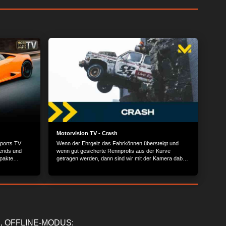
Motorvision TV - Crash
ports TV
Wenn der Ehrgeiz das Fahrkönnen übersteigt und
rends und
wenn gut gesicherte Rennprofis aus der Kurve
pakte
getragen werden, dann sind wir mit der Kamera dabei.
Atemberaubende Stunts professioneller Fahrer und
Slapsticks hochgezüchteter Blechgeschosse.
und
Spektakuläre Szenen, bei denen niemand Schaden
 nehmen Sie
nimmt.
omobilität von
, OFFLINE-MODUS: