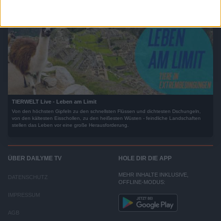
TIERWELT Live - Leben am Limit
Von den höchsten Gipfeln zu den schnellsten Flüssen und dichtesten Dschungeln,
von den kältesten Eisschollen, zu den heißesten Wüsten - feindliche Landschaften
stellen das Leben vor eine große Herausforderung.
ÜBER DAILYME TV
HOLE DIR DIE APP
MEHR INHALTE INKLUSIVE,
DATENSCHUTZ
OFFLINE-MODUS:
IMPRESSUM
AGB