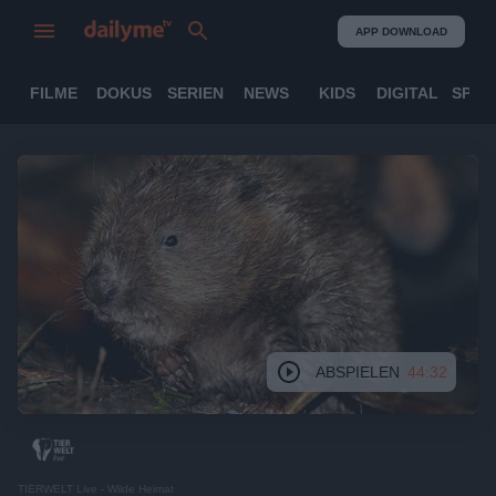
APP DOWNLOAD
FILME
DOKUS
SERIEN
NEWS
KIDS
DIGITAL
SPOR
ABSPIELEN
44:32
TIERWELT Live - Wilde Heimat