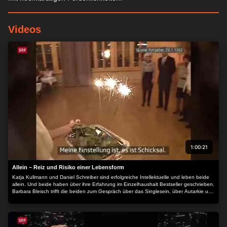
Videos
1:00:21
Allein – Reiz und Risiko einer Lebensform
Katja Kullmann und Daniel Schreiber sind erfolgreiche Intellektuelle und leben beide
allein. Und beide haben über ihre Erfahrung im Einzelhaushalt Bestseller geschrieben.
Barbara Bleisch trifft die beiden zum Gespräch über das Singlesein, über Autarkie und
über Einsamkeit. Ein Drittel aller Schweizerinnen leben allein, Tendenz steigend. Eine
ziemlich grosse Minderheit, die mit Vorurteilen zu kämpfen hat; vor allem die Single-
Frauen. Trotz aller Fortschritte gilt für viele noch immer das Ideal der klassischen
Paarbeziehung. Sie wird als Norm definiert und setzt damit alle, die dieser nicht
entsprechen, unter Druck. Auch jene, die sich als Single wohlfühlen und sich nichts