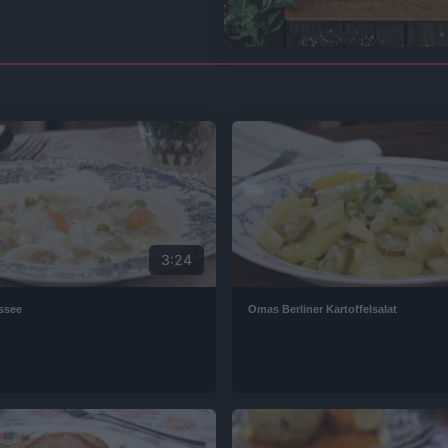
3:24
ssee
Omas Berliner Kartoffelsalat