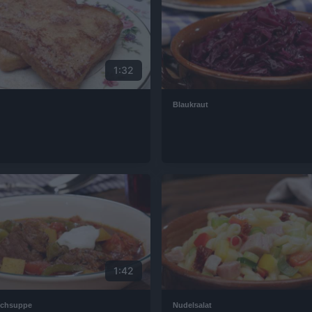
1:32
Blaukraut
1:42
schsuppe
Nudelsalat