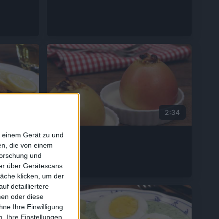
3:24
2:34
f einem Gerät zu und
Bratäpfel
n, die von einem
forschung und
ner über Gerätescans
äche klicken, um der
f detailliertere
men oder diese
ne Ihre Einwilligung
. Ihre Einstellungen