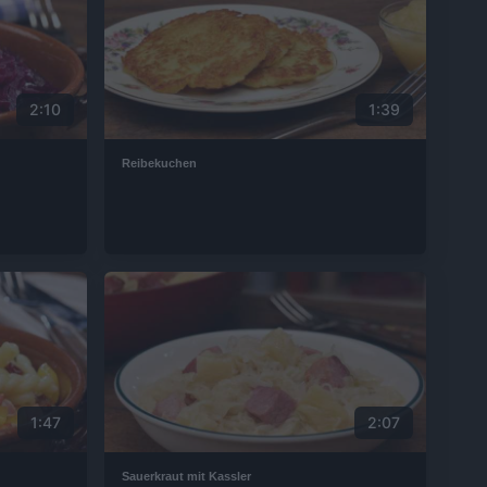
2:10
1:39
Reibekuchen
1:47
2:07
Sauerkraut mit Kassler