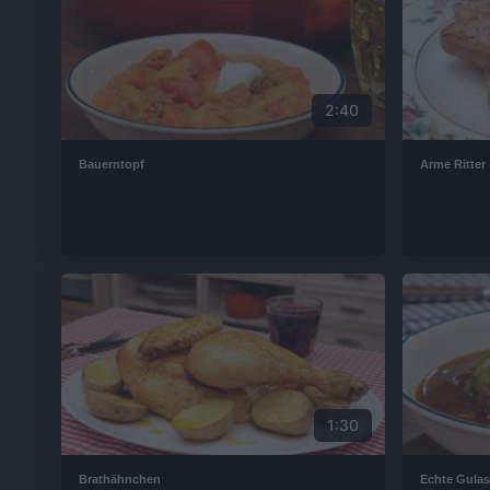
2:40
Bauerntopf
Arme Ritter
1:30
Brathähnchen
Echte Gula