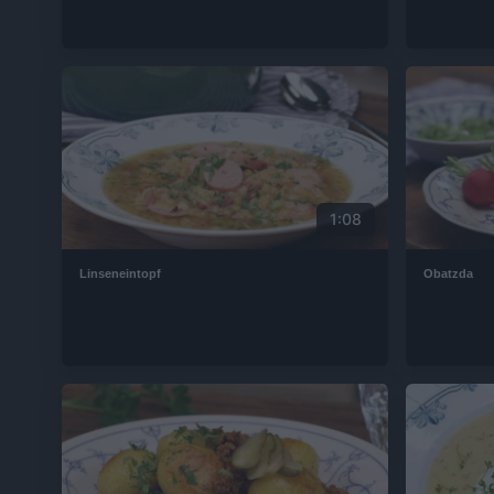
1:08
Linseneintopf
Obatzda