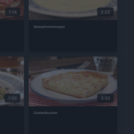
1:14
2:22
Spargelcremesuppe
1:50
3:33
Zwiebelkuchen