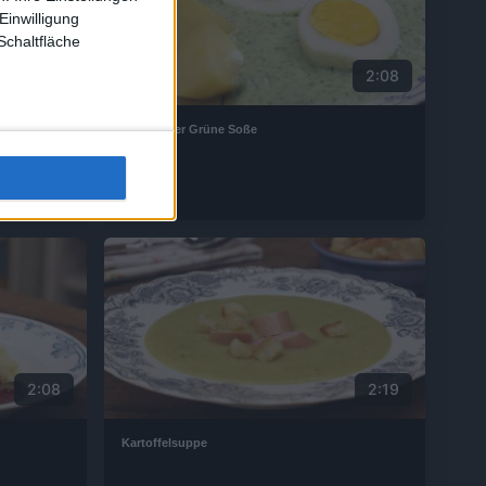
Einwilligung
Schaltfläche
1:49
2:08
Frankfurter Grüne Soße
2:08
2:19
Kartoffelsuppe