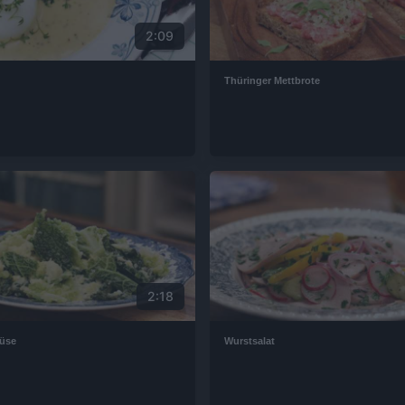
2:09
Thüringer Mettbrote
2:18
üse
Wurstsalat