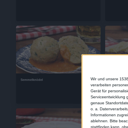
2:58
Wir und unsere 1538
Semmelknödel
Omas Frikad
verarbeiten persone
Gerät für personali
Serviceentwicklung 
genaue Standortdate
o. a. Datenverarbeit
Informationen zugrei
ablehnen.
Bitte bea
stattfinden kann, ob