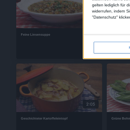
gelten lediglich für 
widerrufen, indem Si
"Datenschutz" klicke
2:27
Feine Linsensuppe
Kartoffelsal
2:05
Geschichteter Kartoffeleintopf
Grüne Bohn