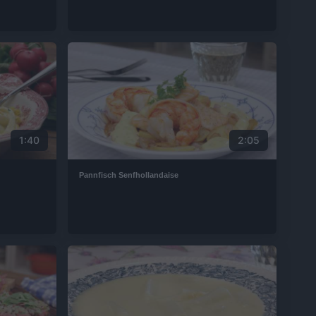
1:40
2:05
Pannfisch Senfhollandaise