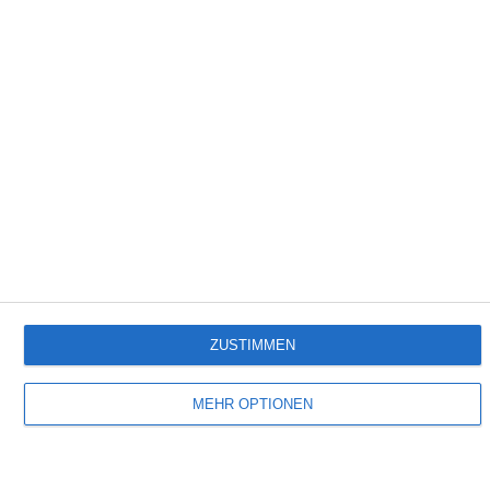
2:58
Semmelknödel
Empfehlungen für Dich:
ZUSTIMMEN
MEHR OPTIONEN