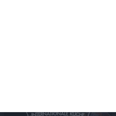
Rocket Beans TV - Nerds an Herds
Willkommen zu Nerds an Herds, der talentfreien Kochshow auf Rocket BEans TV. Hier
treten immer zwei Zweier-Teams gegeneinander zum Kochen an und ein geheimer
Juror entscheidet am Ende der Show welches Team den goldenen Löffel abgeben
muss ohne zu wissen, wer was gekocht hat.