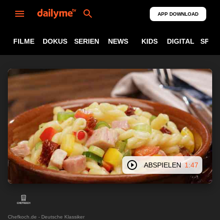
APP DOWNLOAD
FILME
DOKUS
SERIEN
NEWS
KIDS
DIGITAL
SPOR
ABSPIELEN
1:47
Chefkoch.de - Deutsche Klassiker