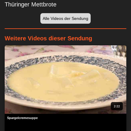
Thüringer Mettbrote
Alle Videos der Sendung
Weitere Videos dieser Sendung
Wir respektieren Ihre Privatsphäre
Wir und unsere Partner speichern und/oder greifen auf
Informationen wie Cookies auf einem Gerät zu und verarbeiten
personenbezogene Daten wie eindeutige Kennungen und
Standardinformationen, die von einem Gerät für personalisierte
Werbung und Inhalte, Werbung und Inhaltsmessung,
Zielgruppenforschung und Serviceentwicklung gesendet
werden.
Mit Ihrer Erlaubnis dürfen wir und unsere Partner über
Gerätescans genaue Standortdaten und Kenndaten abfragen.
Sie können auf die entsprechende Schaltfläche klicken, um der
2:22
o. a. Datenverarbeitung durch uns und unsere Partner
zuzustimmen. Alternativ können Sie auf detailliertere
Spargelcremesuppe
Informationen zugreifen und Ihre Einstellungen ändern, bevor
Sie der Verarbeitung zustimmen oder diese ablehnen.
Bitte