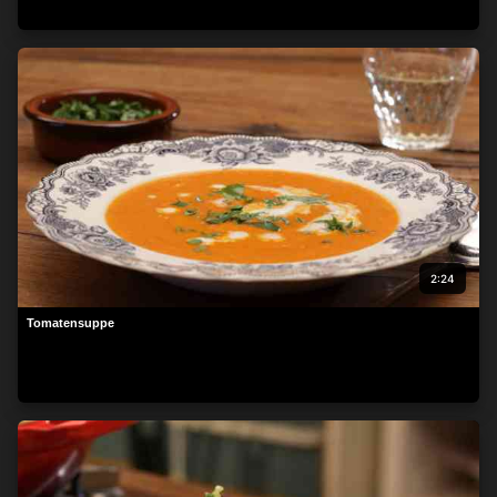
beachten Sie, dass die Verarbeitung mancher
personenbezogenen Daten ohne Ihre Einwilligung stattfinden
kann, obwohl Sie das Recht haben, einer solchen Verarbeitung
zu widersprechen. Ihre Einstellungen gelten lediglich für diese
Website. Sie können Ihre Einstellungen jederzeit ändern oder
Ihre Einwilligung widerrufen, indem Sie zu dieser Website
zurückkehren und unten auf der Webseite auf die Schaltfläche
"Datenschutz" klicken.
2:24
Tomatensuppe