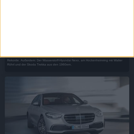
26:43
Cars & Life - s2 | e6 - Episode 16
Ein Weltrekord der Superlative. Der Porsche Taycan fährt ins Guinessbuch der
Rekorde. Außerdem: Der Wasserstoff-Hyundai Nexo, am Hockenheimring mit Walter
Röhrl und der Skoda Trekka aus den 1960ern.