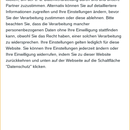
Stelvio dem SUV-Trend und legt ein Update des Luxus-SUV nach.
Partner zuzustimmen. Alternativ können Sie auf detailliertere
Informationen zugreifen und Ihre Einstellungen ändern, bevor
Sie der Verarbeitung zustimmen oder diese ablehnen.
Bitte
beachten Sie, dass die Verarbeitung mancher
personenbezogenen Daten ohne Ihre Einwilligung stattfinden
kann, obwohl Sie das Recht haben, einer solchen Verarbeitung
zu widersprechen. Ihre Einstellungen gelten lediglich für diese
Website. Sie können Ihre Einstellungen jederzeit ändern oder
Ihre Einwilligung widerrufen, indem Sie zu dieser Website
zurückkehren und unten auf der Webseite auf die Schaltfläche
"Datenschutz" klicken.
26:43
Cars & Life - s1 | e3 - Episode 03
Anlässlich des 125-jährigen Firmenjubiläums von Skoda blicken wir zurück auf die
ereignisreiche Geschichte eines der ältesten Automobilherstellers der Welt. Außerdem:
unser Praxistest des Volkswagen ID.3, des ersten reinen Elektroautos von VW. Und:
der McLaren 720S Spider, es gibt den Supersportwagen jetzt auch als Cabrio.