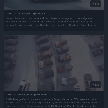
26:38
Cars & Life - s2 | e7 - Episode 17
Neben Umweltverschmutzung und der Klimakrise bewegt auch das steigende
Verkehrsaufkommen Städte dazu, Konzepte für moderne Verkehrsführung zu
entwickeln. Wir beleuchten die Situation am Beispiel von Hamburg. Außerdem: der
Wintertest des Porsche Taygan. Und: der Volkswagen ID.4 und die neue Mercedes-
Benz S-Klasse im Fahrbericht.
26:23
Cars & Life - s2 | e8 - Episode 18
Geländewagenfans kommen an der Marke Jeep nicht vorbei. Wir begleiteten eine
Familie aus Spanien beim Camp Jeep in Lyon. Außerdem: der Porsche Taycan im
Sommertest. Und: Audis Crossover-SUV Q3 Sportback Plug-In Hybrid und der Kia