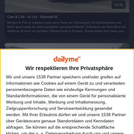
26:39
Cars & Life - s1 | e1 - Episode 01
Mit dem E-Tron S erweitert Audi seine Flotte an Fahrzeugen mit Elektroantrieb und
liefert gleichzeitig ein leistungsstarkes Sportback-Modell. Außerdem: der Brandlhof bei
Salzburg ist einer der größten Offroad-Parks in Europa. Toyota bietet dort etwas ganz
Besonderes: eine Fahrschule, wo SUV- und Geländewagenfahrer*innen abseits vom
Asphalt ihre Fähigkeiten im Gelände schärfen können. Und: die dritte Generation des
Porsche Panamera.
Wir respektieren Ihre Privatsphäre
Wir und unsere 1538 Partner speichern und/oder greifen auf
Informationen wie Cookies auf einem Gerät zu und verarbeiten
personenbezogene Daten wie eindeutige Kennungen und
Standardinformationen, die von einem Gerät für personalisierte
Werbung und Inhalte, Werbung und Inhaltsmessung,
26:39
Zielgruppenforschung und Serviceentwicklung gesendet
werden.
Mit Ihrer Erlaubnis dürfen wir und unsere 1538 Partner
Cars & Life - s1 | e2 - Episode 02
über Gerätescans genaue Standortdaten und Kenndaten
Seit seiner Markeinführung im Jahr 2002 schreibt der Porsche Cayenne seine eigene
abfragen. Sie können auf die entsprechende Schaltfläche
Erfolgsgeschichte im SUV-Segment. Wir haben die dritte Generation dieses beliebten
Klassikers unter die Lupe genommen. Außerdem: auch Alfa Romeo folgt mit dem
klicken, um der o. a. Datenverarbeitung durch uns und unsere