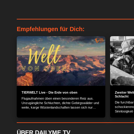
Empfehlungen für Dich:
TIERWELT Live - Die Erde von oben
Zweiter Welt
Schlacht
Flugaufnahmen üben einen besonderen Reiz aus.
Die furchtbar
Unzugängliche Schluchten, dichte Gebirgswälder und
schoc­kie­re
weite, karge Wüstenlandschaften lassen sich nur
Sinnlosigkei
schwer auf eigene Faust erwandern. Doch auch die
Soldaten kämp
merkwürdigen Muster einer Wattlandschaft, die
kehrten zurüc
zahllosen Windungen eines Flusses und die surrealen
Verluste ähnl
Bilder kahler Gesteinsformationen werden erst durch
dokumentiert
einen Blick von oben erkennbar. "Die Erde von oben"
ÜBER DAILYME TV
Einheit, jun