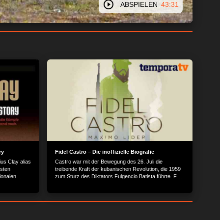
ABSPIELEN
43:31
ry
Fidel Castro – Die inoffizielle Biografie
us Clay alias
Castro war mit der Bewegung des 26. Juli die
hsten
treibende Kraft der kubanischen Revolution, die 1959
ionalen
zum Sturz des Diktators Fulgencio Batista führte. Fast
nzvollen
50 Jahre lang stand er an der Spitze Kubas und
h seine
regierte mit eiserner Hand. Er überlebte über 500
Attentatsversuche, 10 US-Präsidenten und war
gefürchtet für sein Verhandlungsgeschick. Zu seinen
Errungenschaften zählen die Alphabetisierung und die