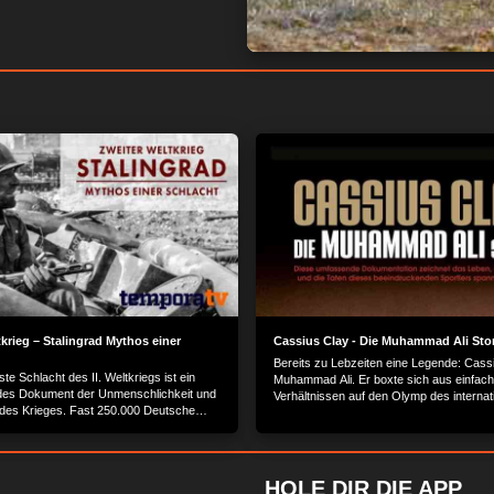
krieg – Stalingrad Mythos einer
Cassius Clay - Die Muhammad Ali Sto
Bereits zu Lebzeiten eine Legende: Cassi
ste Schlacht des II. Weltkriegs ist ein
Muhammad Ali. Er boxte sich aus einfac
n­des Dokument der Unmenschlichkeit und
Verhältnissen auf den Olymp des internat
t des Krieges. Fast 250.000 Deutsche
Boxsports und ist heute wegen seiner gla
f­ten in Stalingrad - weniger als 6.000
Leistungen noch ebenso beliebt, wie durc
k. Auf rus­sischer Seite waren die
markigen Sprüche.
ich er­schrec­kend. Dieser Film
 den Weg einer deutschen Infanterie-
HOLE DIR DIE APP
ger, unbekümmerter Soldaten zum