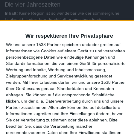
Die vier Jahreszeiten
Inhalt:
Keine Region ist so wandelbar wie der sommergrüne
Laubwald. Jedes Jahr durchläuft er einschneidende
Veränderungen. Seine jahreszeitlichen Anpassungen machen
unsere Wälder so abwechslungsreich und dynamisch.
Wir respektieren Ihre Privatsphäre
Wir und unsere 1538 Partner speichern und/oder greifen auf
Alle Videos der Sendung
Informationen wie Cookies auf einem Gerät zu und verarbeiten
personenbezogene Daten wie eindeutige Kennungen und
Standardinformationen, die von einem Gerät für personalisierte
Weitere Videos dieser Sendung
Werbung und Inhalte, Werbung und Inhaltsmessung,
Zielgruppenforschung und Serviceentwicklung gesendet
werden.
Mit Ihrer Erlaubnis dürfen wir und unsere 1538 Partner
über Gerätescans genaue Standortdaten und Kenndaten
abfragen. Sie können auf die entsprechende Schaltfläche
klicken, um der o. a. Datenverarbeitung durch uns und unsere
Partner zuzustimmen. Alternativ können Sie auf detailliertere
Informationen zugreifen und Ihre Einstellungen ändern, bevor
Sie der Verarbeitung zustimmen oder diese ablehnen.
Bitte
beachten Sie, dass die Verarbeitung mancher