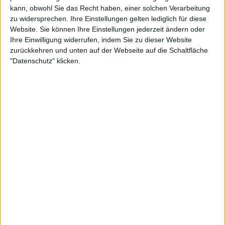
personenbezogenen Daten ohne Ihre Einwilligung stattfinden
48:00
kann, obwohl Sie das Recht haben, einer solchen Verarbeitung
zu widersprechen. Ihre Einstellungen gelten lediglich für diese
Geheimnisse der Inseln - Zuflucht im Ozean
Website. Sie können Ihre Einstellungen jederzeit ändern oder
Evolution im Zeitraffer: Tierische Insulaner nutzen noch die kleinsten Nischen ihrer oft
Ihre Einwilligung widerrufen, indem Sie zu dieser Website
isolierten Heimat.
zurückkehren und unten auf der Webseite auf die Schaltfläche
"Datenschutz" klicken.
52:00
Zum Schwimmen geboren - Wale, Delfine und Co
Meeressäugetiere wie die verspielten Delfine, die gigantischen Pottwale oder die
eleganten Schwertwale üben eine unwiderstehliche Faszination auf den Menschen
aus.