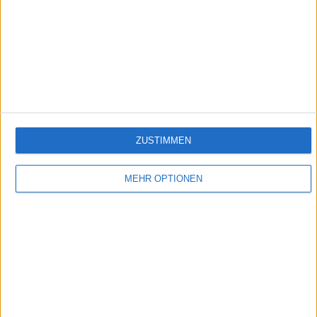
ZUSTIMMEN
Die Prophezeing der Maya
Geheimnisvolle Mythen ranken sich um die Maya, die die am höchsten entwickelte
MEHR OPTIONEN
Kultur Mittelamerikas besaßen.