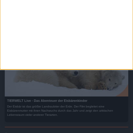
TIERWELT Live - Großstadtdschungel
Ob verschlafenes Dorf oder hektische Stadt, wir denken Siedlungen jeglicher Art sind
unser Lebensraum. Doch auf den zweiten Blick wird klar: nicht nur wir fühlen uns hier
pudelwohl.
TIERWELT Live - Das Abenteuer der Eisbärenkinder
Der Eisbär ist das größte Landraubtier der Erde. Der Film begleitet eine
Eisbärenmutter mit ihren Nachwuchs durch das Jahr und zeigt den arktischen
Lebensraum vieler anderer Tierarten.