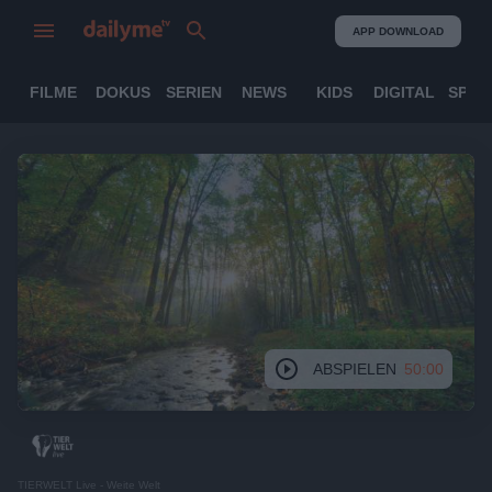
APP DOWNLOAD
FILME
DOKUS
SERIEN
NEWS
KIDS
DIGITAL
SPOR
ABSPIELEN
50:00
TIERWELT Live - Weite Welt