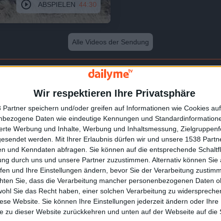
ABSPIELEN
44:30
Alle Videos der Sendung
Wir respektieren Ihre Privatsphäre
 Partner speichern und/oder greifen auf Informationen wie Cookies au
nbezogene Daten wie eindeutige Kennungen und Standardinformatione
sierte Werbung und Inhalte, Werbung und Inhaltsmessung, Zielgruppen
gesendet werden.
Mit Ihrer Erlaubnis dürfen wir und unsere 1538 Part
n und Kenndaten abfragen. Sie können auf die entsprechende Schaltfl
44:30
ung durch uns und unsere Partner zuzustimmen. Alternativ können Sie au
fen und Ihre Einstellungen ändern, bevor Sie der Verarbeitung zustim
chten Sie, dass die Verarbeitung mancher personenbezogenen Daten oh
Der Elefantenmann
wohl Sie das Recht haben, einer solchen Verarbeitung zu widersprechen
ind die größten Knochenfische der Erde.
Mit 12 lief Chris Gallucci von zu Hause w
rei Meter großen Giganten kommen in fast
landete er zum ersten Mal im Gefängnis.
diese Website. Sie können Ihre Einstellungen jederzeit ändern oder Ihre 
ren vor, dennoch ist so gut wie nichts
spielte sich am Rande der Gesellschaft ab
e zu dieser Website zurückkehren und unten auf der Webseite auf die 
annt.
riesigen Elefantenbullen Timbo trifft.