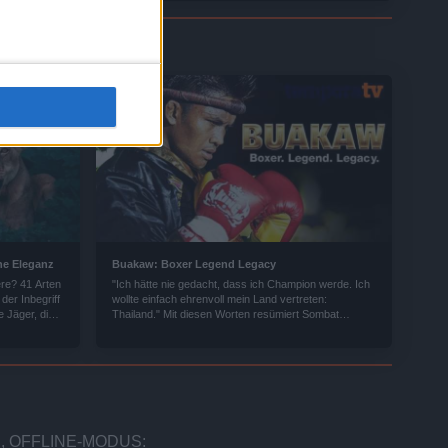
he Eleganz
Buakaw: Boxer Legend Legacy
ere? 41 Arten
"Ich hätte nie gedacht, dass ich Champion werde. Ich
 der Inbegriff
wollte einfach ehrenvoll mein Land vertreten:
e Jäger, die
Thailand." Mit diesen Worten resümiert Sombat
Banchamek - Kampfname Buakaw - den Tag, der sein
Leben veränderte. Schon als kleiner Junge begann
Buakaw mit Thailands Nationalsport Muay Thai. Er
gewann seinen ersten Kampf, blieb dabei, kämpfte
sich durch und gewann im Juli 2004 überraschend
das Finale des K-l World Max World Tournament. Zwei
Jahre später wiederholte er den Erfolg sogar. Er
begann als einer von vielen - heute ist er der
, OFFLINE-MODUS: