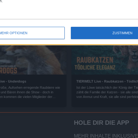
n.
MEHR OPTIONEN
ZUSTIMMEN
ive - Underdogs
TIERWELT Live - Raubkatzen - Tödlic
große, Aufsehen erregende Raubtiere wie
Ist der Löwe tatsächlich der König der Ti
 und Bären ihnen die Show - doch in
zählt die Familie der Katzen - sie alle sind
en kommen die vielen Mitglieder der
von Anmut und Kraft, sie alle sind perfekt
ie der Hundeartigen gut über die Runden.
unseren Respekt verdienen.
HOLE DIR DIE APP
MEHR INHALTE INKLUSIVE