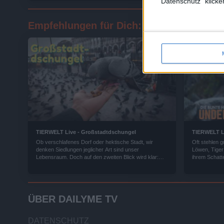
"Datenschutz" klicke
Empfehlungen für Dich:
TIERWELT Live - Großstadtdschungel
TIERWELT L
Ob verschlafenes Dorf oder hektische Stadt, wir
Oft stehlen 
denken Siedlungen jeglicher Art sind unser
Löwen, Tiger
Lebensraum. Doch auf den zweiten Blick wird klar:
ihrem Schatt
nicht nur wir fühlen uns hier pudelwohl.
bunten Famil
ÜBER DAILYME TV
DATENSCHUTZ