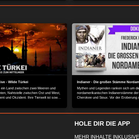
ve - Wilde Türkei
Indianer - Die großen Stämme Nordam
st ein Land zwischen zwei Meeren und
Mythen und Legenden ranken sich um di
nten, Nahtstelle zwischen Ost und West,
nordamerikanischen Indianerstämme der
nt und Okzident. Ihre Tierwelt ist sowohl
Cherokee und Sioux. Vor der Eroberung
ls auch asiatisch geprägt. Im Osten
lebten hunderte Indianerstämme in Norda
im Schatten des schneebedeckten
sich unberührt von der Zivilisation entwi
 Ararat, erstrecken sich Lavafelder und
e Ebenen. Dies ist der Lebensraum
ötenkopfagamen und farbenprächtier
HOLE DIR DIE APP
MEHR INHALTE INKLUSIVE