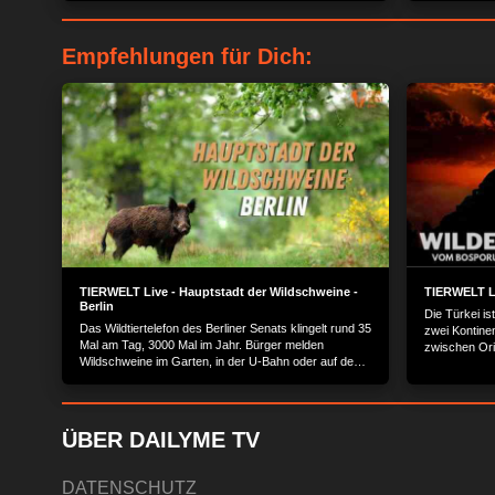
Empfehlungen für Dich:
TIERWELT Live - Hauptstadt der Wildschweine -
TIERWELT Li
Berlin
Die Türkei i
Das Wildtiertelefon des Berliner Senats klingelt rund 35
zwei Kontine
Mal am Tag, 3000 Mal im Jahr. Bürger melden
zwischen Orie
Wildschweine im Garten, in der U-Bahn oder auf dem
europäisch a
Friedhof. Das führt unweigerlich zu Konflikten.
Anatoliens, 
Vulkanberges
menschenleer
skurriler Kr
ÜBER DAILYME TV
Rosenstare.
DATENSCHUTZ