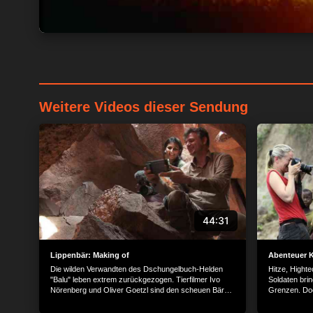
Weitere Videos dieser Sendung
44:31
Lippenbär: Making of
Abenteuer 
Die wilden Verwandten des Dschungelbuch-Helden
Hitze, High
"Balu" leben extrem zurückgezogen. Tierfilmer Ivo
Soldaten bri
Nörenberg und Oliver Goetzl sind den scheuen Bären
Grenzen. Doc
auf den Pelz gerückt.
enthüllt fasz