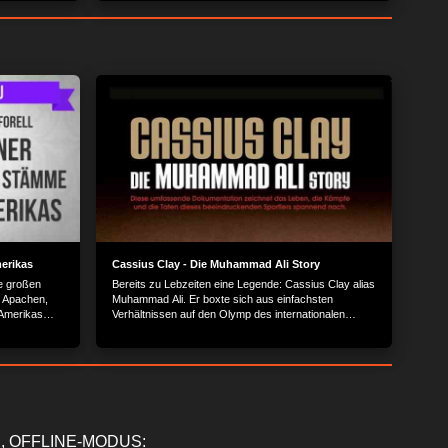
erikas
Cassius Clay - Die Muhammad Ali Story
e großen
Bereits zu Lebzeiten eine Legende: Cassius Clay alias
 Apachen,
Muhammad Ali. Er boxte sich aus einfachsten
 Amerikas
Verhältnissen auf den Olymp des internationalen
merika, die
Boxsports und ist heute wegen seiner glanzvollen
ckeln konnten.
Leistungen noch ebenso beliebt, wie durch seine
markigen Sprüche.
, OFFLINE-MODUS: