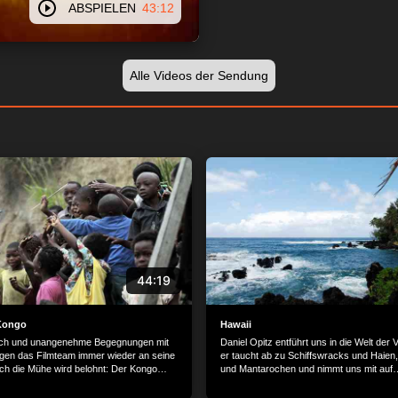
ABSPIELEN
43:12
Alle Videos der Sendung
44:19
Kongo
Hawaii
tech und unangenehme Begegnungen mit
Daniel Opitz entführt uns in die Welt der 
ngen das Filmteam immer wieder an seine
er taucht ab zu Schiffswracks und Haien
h die Mühe wird belohnt: Der Kongo
und Mantarochen und nimmt uns mit auf
inierende Geheimnisse.
beeindruckende Hubschrauberflüge abse
Massentourismus