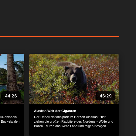
44:26
46:29
Alaskas Welt der Giganten
Vulkaninseln,
Der Denali Nationalpark im Herzen Alaskas: Hier
, Buckelwalen
ziehen die großen Raubtiere des Nordens - Wölfe und
Bären - durch das weite Land und folgen riesigen
its vom
Karibuherden.