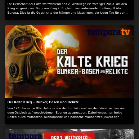
Die Herrschaft der Lüfte war während des 2. Weltkriegs ein wichtiger Punkt, um den
Krieg zu gewinnen. Von dem Krieg in England zum anhaltenden Luftangriff über
Europa. Dies ist die Geschichte der Männer und Maschinen, die jeden Tag für den
Frieden kämpften. Mit den Kommentaren von denen, die daran beteiligt waren, ist
diese Serie ein faszinierender Rückblick auf die unglaubliche Tapferkeit der Piloten,
die den endgültigen Sieg nach Europa brachten. - B-17 Flying Fortress - Fliegende
Festung - B-24 Liberator - Der Befreier - P-47 Thunderbolt - Der Donnerschlag Der
Inhalt wird bereitgestellt von: PLAION PICTURES GmbH, Lochhamer Str. 9, 82152
Planegg/München
Der Kalte Krieg – Bunker, Basen und Relikte
Von 1945 bis in die 80er Jahre wurde der Konflikt zwischen den Westmächten und
dem Ostblock auf verschiedenen Ebenen ausgetragen. Dabei versuchten beide
Seiten durch militärische, ökonomische und politische Maßnahmen jeweils den
eigenen Einfluss zu erhöhen und den Gegner zurückzudrängen. Im Zeitalter des
Wettrüstens war die Gefahr eines Krieges, sogar Atomkrieges gegenwärtig. Unweit der
Bundesstraße 45 bei Niddatal befindet sich in zwölf Metern Tiefe der dreigeschossige
Atombunker, die "Kommandozentrale der Stadt Frankfurt". Hinter massiven Stahl-
Drucktüren verborgen befindet sich ein Betonlabyrinth mit Lagerräumen, Küche,