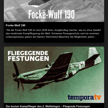
Focke-Wulf 190
"Als die Focke Wulf 190 im Juni 1939 ihren Jungfernflug machte, war es ohne Zweifel
das modernste Kampfflugzeug der Welt. Schweres Feuergeschütz und ein enormes
Leistungsniveau gaben der kleinen Sternmotor-Maschine die Möglichkeit, jeden
vergleichbaren alliierten Flieger zu deklassieren. Als die Focke Wulf 1941 zum Einsatz
kam, war sie sofort erfolgreich: Sie fügte dem Gegner so schwere Verluste zu, dass sie
blad unter dem Namen "Butcher Bird" bekannt wurde. Während der verbleibenden vier
Kriegsjahre wurde die Focke Wulf 190 an allen Kriegsschauplätzen von den
Deutschen eingesetzt: Von Nordafrika bis Russland." Der Inhalt wird bereitgestellt von:
PLAION PICTURES GmbH, Lochhamer Str. 9, 82152 Planegg/München
Die besten Kampfflieger des 2. Weltkrieges – Fliegende Festungen