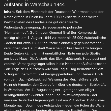
Aufstand in Warschau 1944
Inhalt:
Seit dem Einmarsch der Deutschen Wehrmacht und der
Roten Armee in Polen im Jahre 1939 existierte in den weiten
Waldgebieten des Landes eine gut organisierte
Widerstandsbewegung, die sogenannte polnische
"Heimatarmee". Geführt von General Graf Bor-Komorowski
schlägt sie am 1. August 1944 zu: mehr als 25.000 Aufständische
- denen nur etwa 13.000 deutsche Soldaten gegenüberstehen -
versuchen, die Hauptstadt Warschau in ihre Gewalt zu bringen.
Beide Seiten kämpfen mit unerbittlicher Härte um jede Straße,
um jedes Haus. Die Altstadt, das Elektrizitätswerk, Hauptpost und
zentrale Versorgungslager fallen in die Hände der Aufständischen
- die Lage der Deutschen wird von Tag zu Tag bedrohlicher. Am
5. August übernimmt SS-Obergruppenführer und General Erich
von dem Bach-Zelewski auf Weisung des Reichsführers SS,
Heinrich Himmler, den Oberbefehl über die deutschen Streitkräfte
in Warschau. Am 11. August beginnt - getragen von eiligst
herangeführten SS-Abteilungen und Polizeikompanien - der
massive deutsche Gegenangriff. Erst am 2. Oktober 1944 - zwei
Monate nach Beginn des Aufstandes - legen die Polen die Waffen
nieder und unterzeichneten die ehrenvolle Kapitulation. Der