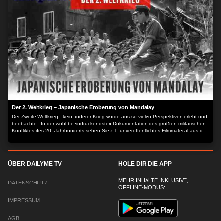
Schlafräumen und technischer Ausstattung für ein autarkes Überleben. Auch die
Parolen an den Bunkerwänden sind noch zu lesen, die 1985 bei einem Einbruch
durch RAF Sympathisanten hinterlassen wurden. Es scheint, als sei die Zeit hier
stehen geblieben. Der Inhalt wird bereitgestellt von: PLAION PICTURES GmbH,
Lochhamer Str. 9, 82152 Planegg/München
Der 2. Weltkrieg – Japanische Eroberung von Mandalay
Der Zweite Weltkrieg - kein anderer Krieg wurde aus so vielen Perspektiven erlebt und
beobachtet. In der wohl beeindruckendsten Dokumentation des größten militärischen
Konfliktes des 20. Jahrhunderts sehen Sie z.T. unveröffentlichtes Filmmaterial aus den
unterschiedlichsten Archiven der ganzen Welt. Von den pazifischen Inseln bis zum
eisigen Sibirien, Aufstieg und Fall von Adolf Hitler, von der Kriegsmaschinerie, den
Helden und Schicksalen berichtet diese einmalige Dokumentation.
ÜBER DAILYME TV
HOLE DIR DIE APP
MEHR INHALTE INKLUSIVE,
DATENSCHUTZ
OFFLINE-MODUS:
IMPRESSUM
AGB