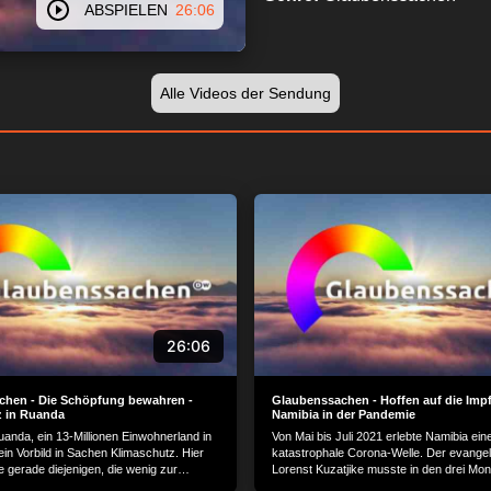
ABSPIELEN
26:06
Alle Videos der Sendung
26:06
chen - Die Schöpfung bewahren -
Glaubenssachen - Hoffen auf die Imp
z in Ruanda
Namibia in der Pandemie
uanda, ein 13-Millionen Einwohnerland in
Von Mai bis Juli 2021 erlebte Namibia ein
 ein Vorbild in Sachen Klimaschutz. Hier
katastrophale Corona-Welle. Der evangel
ie gerade diejenigen, die wenig zur
Lorenst Kuzatjike musste in den drei Mon
es Klimas durch CO2-Emissionen
seiner Gemeinde in Windhoek-Katutura,