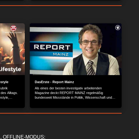
Geschichte der Kirchenorgeln spiegelt technische
vid19
Entwicklungen, aber auch stilistische Umbrüche wider.
 auf dem
Die Stilvielfalt von 500 Jahren Kirchenmusik lässt sich
bis heute klanglich erleben.
estyle
DasErste - Report Mainz
Rubrik
Als eines der besten investigativ arbeitenden
 des Alltags.
Magazine deckt REPORT MAINZ regelmäßig
style,
bundesweit Missstände in Politik, Wissenschaft und
nge Tipps
Gesellschaft auf.
, OFFLINE-MODUS: