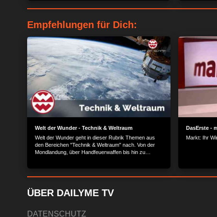
Juli wieder vereinzelten Exporten über die Türkei ist
beitragen, vi
bis November noch kein Frachtschiff in Dar-es-Salam,
zu reduziere
dem größten Hafen Tansanias eingetroffen.
Empfehlungen für Dich:
Welt der Wunder - Technik & Weltraum
DasErste - 
Welt der Wunder geht in dieser Rubrik Themen aus
Markt: Ihr W
den Bereichen "Technik & Weltraum" nach. Von der
Mondlandung, über Handfeuerwaffen bis hin zu
Luxuslimousinen - technische Errungenschaften zu
Wasser, zu Land und in der Luft.
ÜBER DAILYME TV
DATENSCHUTZ