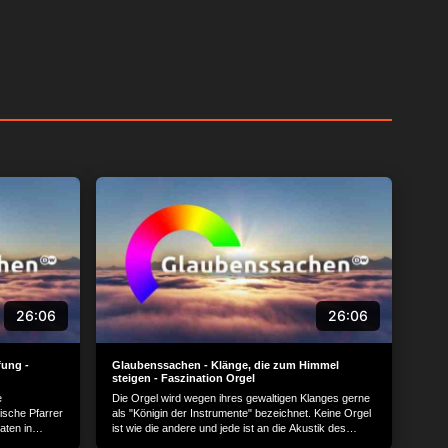
26:06
26:06
fung -
Glaubenssachen - Klänge, die zum Himmel
steigen - Faszination Orgel
e
Die Orgel wird wegen ihres gewaltigen Klanges gerne
ische Pfarrer
als "Königin der Instrumente" bezeichnet. Keine Orgel
aten in
ist wie die andere und jede ist an die Akustik des
 dem ärmsten
Raumes angepasst, in dem sie erklingt. Vor allem die