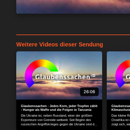
Weitere Videos dieser Sendung
26:06
Glaubenssachen - Jedes Korn, jeder Tropfen zählt
Glaubenssa
- Hunger als Waffe und die Folgen in Tanzania
Klimaschut
Die Ukraine ist, neben Russland, einer der größten
Das kleine R
Exporteure von Getreide weltweit. Seit Beginn des
Ostafrika ist
russischen Angriffskrieges gegen die Ukraine sind die
zeigt sich, w
regelmäßigen Getreideexporte gestoppt. Von den seit
Belastung d