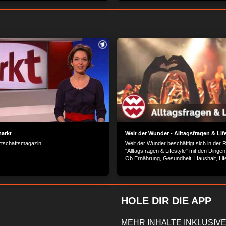
el leisten, um ihre Emissionen auch noch
Stadtteil der namibischen Hauptstadt, 82
n.
Gemeindemitglieder beerdigen, die an Co
gestorben waren. Nahezu täglich war er
Friedhof.
markt
Welt der Wunder - Alltagsfragen & Lif
irtschaftsmagazin
Welt der Wunder beschäftigt sich in der 
"Alltagsfragen & Lifestyle" mit den Dingen
Ob Ernährung, Gesundheit, Haushalt, Life
Service oder Trends - wir geben jede Me
und Tricks.
HOLE DIR DIE APP
MEHR INHALTE INKLUSIVE