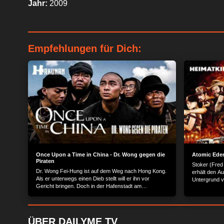
Jahr:
2009
Empfehlungen für Dich:
Once Upon a Time in China - Dr. Wong gegen die
Atomic Ede
Piraten
Stoker (Fred 
Dr. Wong Fei-Hung ist auf dem Weg nach Hong Kong.
erhält den A
Als er unterwegs einen Dieb stellt will er ihn vor
Untergrund v
Gericht bringen. Doch in der Hafenstadt am
Job rekrutier
Südchinesischen Meer lebt die Bevölkerung in Angst
aller Welt (u
und Schrecken vor den in den vorgelagerten Inseln
Aponte). Dami
hausenden Piratenbanden. Sogar die Verwaltung der
einfache Auf
Provinz ist bereits geflohen und hat seine
ankommt, wer
ÜBER DAILYME TV
zurückgebliebenen Männer im Stich gelassen. Als die