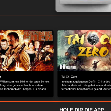
n
Tai Chi Zero
Williamson), ein Söldner der alten Schule,
In einem abgelegenen Dorf im China des 
uftrag, eine geheime Fracht aus dem
Jahrhunderts wird die geheimste und mäch
on Tschernobyl zu bergen. Für diesen
fernöstlicher Kampfkünste gelehrt. Auß
t er ein Team der besten 8 Söldner aus
bleiben die Techniken streng verwehrt u
.a. Mike Möller, Hazuki Kato, Everett Ray
lernwilligen Söldner Yang wollen die Dor
t sollte diese Mission eigentlich eine
schnell wie möglich loswerden. Zumindes
gabe sein, aber als das Team vor Ort
sich als einzige Hoffnung im Kampf gegen
den sie von unbekannten Kräften zu
Machenschaften schurkischer Industrielle
HOLE DIR DIE APP