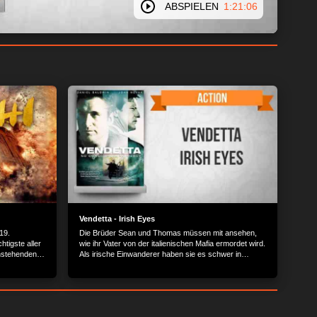
ABSPIELEN
1:21:06
Vendetta - Irish Eyes
19.
Die Brüder Sean und Thomas müssen mit ansehen,
tigste aller
wie ihr Vater von der italienischen Mafia ermordet wird.
enstehenden
Als irische Einwanderer haben sie es schwer in
nd auch den
Boston.
fbewohnern so
t bis Yang
 die
r erweist,