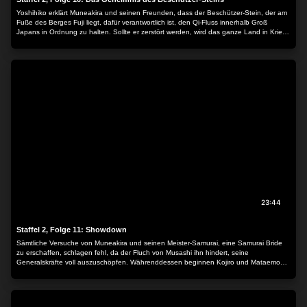
Yoshihiko erklärt Muneakira und seinen Freunden, dass der Beschützer-Stein, der am
Fuße des Berges Fuji liegt, dafür verantwortlich ist, den Qi-Fluss innerhalb Groß
Japans in Ordnung zu halten. Sollte er zerstört werden, wird das ganze Land in Krieg
und Chaos versinken – und genau darauf haben es die Dark Samurai abgesehen. In
der Zwischenzeit hat Yukimura herausgefunden, wie man eine Samurai Bride werden
kann. Denn nur mit Hilfe einer Samurai Bride können sie die Dark Samurai aufhalten
…
23:44
Staffel 2, Folge 11: Showdown
Sämtliche Versuche von Muneakira und seinen Meister-Samurai, eine Samurai Bride
zu erschaffen, schlagen fehl, da der Fluch von Musashi ihn hindert, seine
Generalskräfte voll auszuschöpfen. Währenddessen beginnen Kojiro und Mataemon
damit, den Beschützer-Stein zu attackieren. Erst als Gisen ihr magisches Auge
einsetzt, lassen sie ab und fliehen. Die bösen Geister, die durch die Beschädigung
des Beschützer-Steins immer mehr an Kraft gewinnen, sammeln sich in Inshun und
werden zum ultimativen Feind …