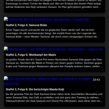
Um die Einnahmen des Dojos zu steigern und um sich selbst in Szene zu setzen, ruft
Kanetsugu zu einem Turnier der Maids auf. Wer am Schluss den letzten Platz belegt,
soll als Verliererin das Dojo verlassen müssen. Ihr Plan geht jedoch gründlich nach
hinten los, da sie sich schon bald selbst auf dem letzten Platz wiederfindet. Da sie sich
sowieso unerwünscht fühlt, entschließt sich Kanetsugu, das Dojo heimlich zu
23:43
verlassen. Sasuke folgt ihr unauffällig – zum Glück, denn auf ihrem Weg trifft
Kanetsugu auf Mataemon …
Staffel 2, Folge 4: Samurai Bride
Eines Tages taucht unerwartet die tot geglaubte Gisen wieder auf, die mit ihrer
anrüchigen Art alle durcheinander bringt. Sie erzählt ihnen von der Legende der
Samurai Bride – einer Meister- Samurai, die durch einen einzigartigen Schwur mit
ihrem General zu dessen Braut werden und somit noch stärkere Kräfte erlangen kann.
Da sie selbst jedoch nicht genau weiß, wie man zur Samurai Bride wird, täuscht sie die
23:43
restlichen Maids und erzählt jeder von ihnen eine andere Geschichte …
Staffel 2, Folge 5: Wettkampf der Maids
Im großen Finale des M-1 Grand Prix treten Muneakiras Samurai Girls gegen die Dark
Samurai an. Nachdem die Maids in Person von Gisen gegen Inshun, Senhime gegen
Kojiro und Yukimura gegen Mataemon allesamt ihre Kämpfe verloren haben, treffen in
der letzten Runde Juubei und Musashi in einem offenen Schwertkampf aufeinander.
Als Juubei in Rage gerät, erkennt Musashi, dass Juubei über enorme Kräfte verfügt
und überlässt den Sieg dem Team der Maids …
23:43
Staffel 2, Folge 6: Die berüchtigte Maeda Keiji
Da die gesetzte Frist der Dark Samurai immer näher rückt, beschließen Muneakira und
seine Samurai Girls, das Café zu schließen und sich ganz dem Training zu widmen.
Videoaufnahmen der Dark Samurai vom Grand Prix offenbaren, dass diese über eine
geheimnisvolle Energie verfügen, die sie im Kampf überlegen macht. Die Vagabundin
Maeda Keiji – eine Meisterin des Qi – soll Muneakira und den Girls dabei helfen, diese