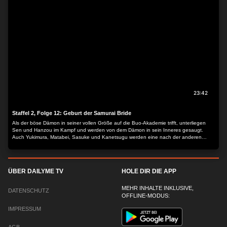
23:42
Staffel 2, Folge 12: Geburt der Samurai Bride
Als der böse Dämon in seiner vollen Größe auf die Buo-Akademie trifft, unterliegen
Sen und Hanzou im Kampf und werden von dem Dämon in sein Inneres gesaugt.
Auch Yukimura, Matabei, Sasuke und Kanetsugu werden eine nach der anderen
getötet und vom Dämon absorbiert. Als Juubei und Muneakira ins Innere des Dämons
eintreten, kann Juubei die Seelen ihrer toten Freundinnen dazu bringen, ihr übriges Qi
Muneakira zu schenken, der damit durch einen gezielten Kuss Juubei zu seiner
Samurai Bride machen kann …
ÜBER DAILYME TV
HOLE DIR DIE APP
MEHR INHALTE INKLUSIVE,
DATENSCHUTZ
OFFLINE-MODUS:
IMPRESSUM