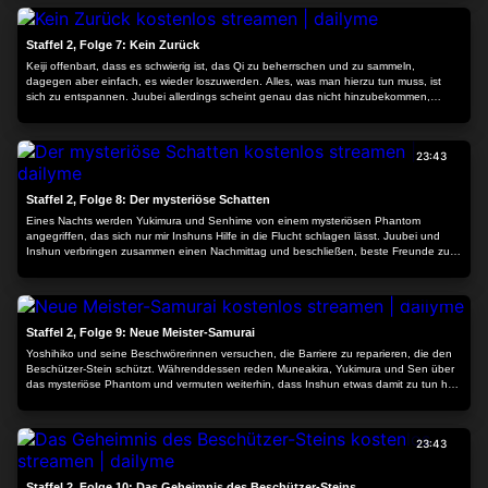
23:43
Kraft zu beherrschen …
Staffel 2, Folge 7: Kein Zurück
Keiji offenbart, dass es schwierig ist, das Qi zu beherrschen und zu sammeln,
dagegen aber einfach, es wieder loszuwerden. Alles, was man hierzu tun muss, ist
sich zu entspannen. Juubei allerdings scheint genau das nicht hinzubekommen,
weshalb sie dauerhaft in der Gestalt des Meister-Samurai gefangen ist. Als zu allem
Überfluss auch noch die Dark Samurai auftauchen, gelingt es Keiji mit letzter Kraft, sie
so lange aufzuhalten, bis Juubei sich in ihre ursprüngliche Gestalt zurückverwandelt
23:43
hat …
Staffel 2, Folge 8: Der mysteriöse Schatten
Eines Nachts werden Yukimura und Senhime von einem mysteriösen Phantom
angegriffen, das sich nur mir Inshuns Hilfe in die Flucht schlagen lässt. Juubei und
Inshun verbringen zusammen einen Nachmittag und beschließen, beste Freunde zu
werden, sobald alles vorbei ist. In derselben Nacht werden sie erneut von dem
Phantom attackiert, das Senhime als Geisel nimmt. Obwohl es erneut Inshun ist, die
23:42
das Phantom verjagt, werden Muneakira und die Mädchen misstrauisch …
Staffel 2, Folge 9: Neue Meister-Samurai
Yoshihiko und seine Beschwörerinnen versuchen, die Barriere zu reparieren, die den
Beschützer-Stein schützt. Währenddessen reden Muneakira, Yukimura und Sen über
das mysteriöse Phantom und vermuten weiterhin, dass Inshun etwas damit zu tun hat.
Als das Phantom erneut auftaucht und Muneakira und die Samurai Girls angreift,
scheint die Situation ausweglos. Jetzt bleibt Muneakira nichts anderes übrig, als auch
Hanzou und Matabei zu küssen, um sie in Meister-Samurai zu verwandeln …
23:43
Staffel 2, Folge 10: Das Geheimnis des Beschützer-Steins