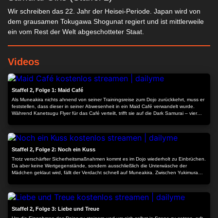
Wir schreiben das 22. Jahr der Heisei-Periode. Japan wird von
dem grausamen Tokugawa Shogunat regiert und ist mittlerweile
ein vom Rest der Welt abgeschotteter Staat.
Videos
23:43
Staffel 2, Folge 1: Maid Café
Als Muneakira nichts ahnend von seiner Trainingsreise zum Dojo zurückkehrt, muss er
feststellen, dass dieser in seiner Abwesenheit in ein Maid Café verwandelt wurde.
Während Kanetsugu Flyer für das Café verteilt, trifft sie auf die Dark Samurai – vier
von den Toten auferstandene Schwertkämpferinnen. Unwissend zeigt ihnen
Kanetsugu den Weg zum Dojo. Dort stellt sich heraus, dass die Dark Samurai auf der
23:43
Suche nach Master Samurai Juubei sind. Doch Jubei hat ihre Kräfte verloren, und so
ziehen die Dark Samurai von dannen – vorerst …
Staffel 2, Folge 2: Noch ein Kuss
Trotz verschärfter Sicherheitsmaßnahmen kommt es im Dojo wiederholt zu Einbrüchen.
Da aber keine Wertgegenstände, sondern ausschließlich die Unterwäsche der
Mädchen geklaut wird, fällt der Verdacht schnell auf Muneakira. Zwischen Yukimura
und Sen entbrennt ein Wettkampf, bei dem beide nichts unversucht lassen, den Täter
zu stellen. Doch schon bald stellt sich heraus, dass nicht Muneakira der Täter war,
23:43
sondern ein alter Bekannter aus Yukimuras Vergangenheit …
Staffel 2, Folge 3: Liebe und Treue