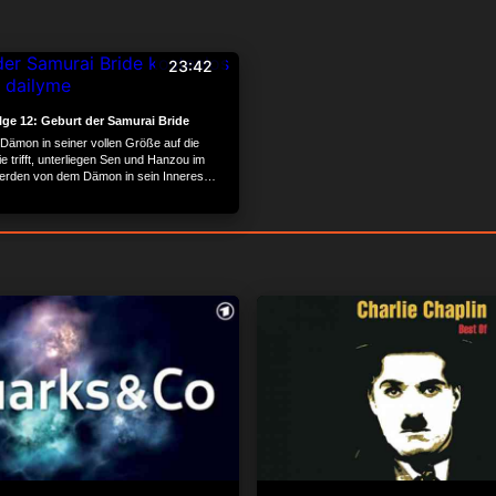
23:42
olge 12: Geburt der Samurai Bride
 Dämon in seiner vollen Größe auf die
 trifft, unterliegen Sen und Hanzou im
erden von dem Dämon in sein Inneres
h Yukimura, Matabei, Sasuke und
rden eine nach der anderen getötet und
sorbiert. Als Juubei und Muneakira ins
ämons eintreten, kann Juubei die Seelen
reundinnen dazu bringen, ihr übriges Qi
 schenken, der damit durch einen
ss Juubei zu seiner Samurai Bride
n …