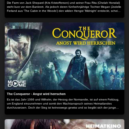
Die Farm von Jack Shepard (Kris Kristofferson) und seiner Frau Rita (Chelah Horsdal)
steht kurz vor dem Bankrott. Als jedoch deren fünfzehnjährige Tochter Megan (Jodelle
Ferland aus 'The Cabin in the Woods') den wilden Hengst 'Midnight' entdeckt, scheint
ein Ausweg gefunden. Allen Widrigkeiten zum Trotz versucht die Familie binnen
kürzester Zeit, 'Midnight' zu zähmen und zu trainieren, um bei einem Rennen das
rettende Preisgeld zu ergattern. Doch dann verletzt sich Jack schwer und es liegt nun
an Megan die Farm zu retten... Der Inhalt wird bereitgestellt von: PLAION PICTURES
GmbH, Lochhamer Str. 9, 82152 Planegg/München
The Conqueror - Angst wird herrschen
Es ist das Jahr 1066 und Wilhelm, der Herzog der Normandie, ist auf einem Feldzug,
um England einzunehmen und somit den Machtanspruch seines Heimatlandes
durchzusetzen. Doch der Sieg ist keineswegs gewiss und so begibt sich der junge
Adelige mit der Unterstützung seiner treuen Männer in einen blutigen Kampf, um sein
prophezeites Schicksal zu erfüllen und schließlich zu dem zu werden, als welchen die
Nachwelt ihn später kennen wird: Wilhelm, der Eroberer... Der Inhalt wird bereitgestellt
von: PLAION PICTURES GmbH, Lochhamer Str. 9, 82152 Planegg/München