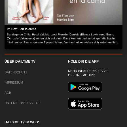
Im Bett - en la cama
Santiago de Chile, Hotel Valdivia, zwei Fremde: Daniela (Blanca Lewin) und Bruno
(Gonzalo Valenzuela) lernen sich auf einer Party kennen und verbringen die Nacht
miteinander. Eine spontane Sympathie und Vertrautheit entwickelt sich zwischen ihnen
im Verlauf dieser einen Nacht. Voller Wucht und Leidenschaft nähren sich
Erinnerungen und Träume, Ängste, Wünsche, Ehrlichkeit, Liebe und Hass. Bis zum
Morgengrauen werden zwei Fremde zu Seelenverwandten - aber was bleibt von der
Intimität am nächsten Tag über?
ÜBER DAILYME TV
HOLE DIR DIE APP
MEHR INHALTE INKLUSIVE,
DATENSCHUTZ
OFFLINE-MODUS:
IMPRESSUM
AGB
UNTERNEHMENSSEITE
DAILYME TV IM WEB: