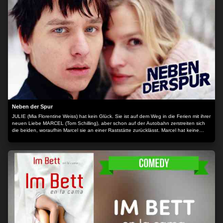
Neben der Spur
JULIE (Mia Florentine Weiss) hat kein Glück. Sie ist auf dem Weg in die Ferien mit ihrer
neuen Liebe MARCEL (Tom Schilling), aber schon auf der Autobahn zerstreiten sich
die beiden, woraufhin Marcel sie an einer Raststätte zurücklässt. Marcel hat keine
Ruhe. Er ist mit seinem Porsche auf der Flucht und weiß nicht wohin. In Julies
elterlichem Feriendomizil trifft er auf SUSAN (Gabrielle Scharnitzky), ihre Mutter. Susan
ist Malerin und hat keinen Mann. HEINRICH (Axel Milberg), ein Manager, sucht sie nur
auf, wenn ihm daran gelegen ist. Denn Heinrich hat keine Zeit. Doch in Wirklichkeit
sind die Bande zwischen den beiden enger, als sie zugeben wollen. Hinzu kommt der
ominöse, ehemalige Greenpeace-Aktivist DIETER (Detlef Bothe), der keine Arbeit,
aber ganz eigene Vorstellungen von Gerechtigkeit hat. Es entwickelt sich eine
unvorhergesehene Kette von Ereignissen, die alle auf die Straße treibt. Detlef Bothes
Film ist ein Roadmovie quer durch die Wohnstube Deutschland, in der sich Wege von
Menschen kreuzen, die sich in unserer Vollgas-Gesellschaft an den Rand manövriert
haben. Was bedeuten Arbeit und Liebe in einem Land, das nur noch einen Antrieb
kennt? Der Inhalt wird bereitgestellt von: PLAION PICTURES GmbH, Lochhamer Str.
9, 82152 Planegg/München